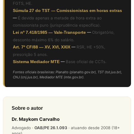
FGTS, HE.
Súmula 27 do TST — Comissionistas em horas extras
—
É devida apenas a metade da hora extra ao
comissionista puro (jurisprudência específica).
Lei nº 7.418/1985 — Vale-Transporte
—
Obrigatório,
desconto máximo 6% do salário.
Art. 7º CF/88 — XV, XVI, XXIX
—
RSR, HE +50%,
prescrição 5 anos.
Sistema Mediador MTE
—
Base oficial de CCTs.
Fontes oficiais brasileiras: Planalto (planalto.gov.br), TST (tst.jus.br),
CNJ (cnj.jus.br), Mediador MTE (mte.gov.br).
Sobre o autor
Dr. Maykom Carvalho
Advogado ·
OAB/PE 26.1.093
· atuando desde 2008 (18+
anos)