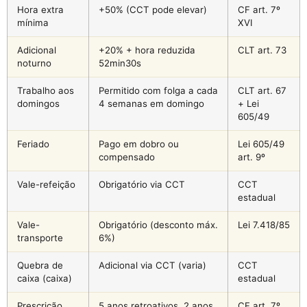
Hora extra
+50% (CCT pode elevar)
CF art. 7º
mínima
XVI
Adicional
+20% + hora reduzida
CLT art. 73
noturno
52min30s
Trabalho aos
Permitido com folga a cada
CLT art. 67
domingos
4 semanas em domingo
+ Lei
605/49
Feriado
Pago em dobro ou
Lei 605/49
compensado
art. 9º
Vale-refeição
Obrigatório via CCT
CCT
estadual
Vale-
Obrigatório (desconto máx.
Lei 7.418/85
transporte
6%)
Quebra de
Adicional via CCT (varia)
CCT
caixa (caixa)
estadual
Prescrição
5 anos retroativos, 2 anos
CF art. 7º