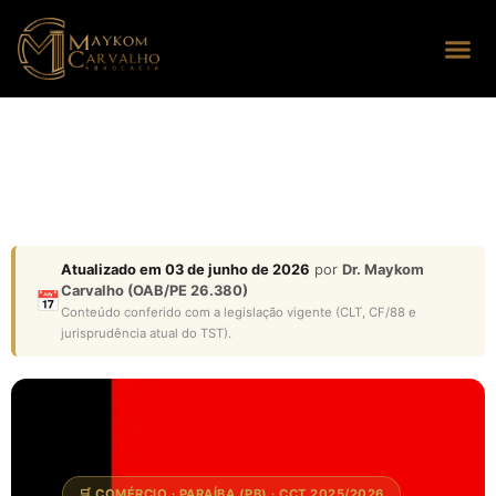
Seus dire
Perguntas
Atualizado em 03 de junho de 2026
por
Dr. Maykom
Carvalho (OAB/PE 26.380)
📅
Conteúdo conferido com a legislação vigente (CLT, CF/88 e
jurisprudência atual do TST).
🛒 COMÉRCIO · PARAÍBA (PB) · CCT 2025/2026