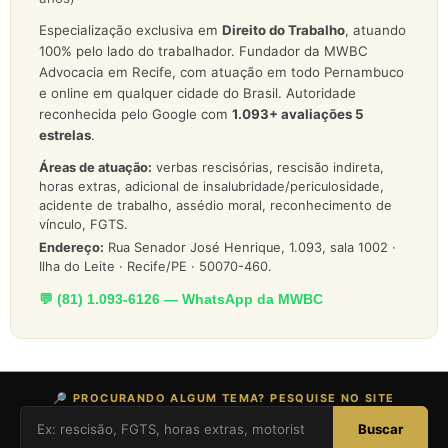
Especialização exclusiva em
Direito do Trabalho
, atuando
100% pelo lado do trabalhador. Fundador da MWBC
Advocacia em Recife, com atuação em todo Pernambuco
e online em qualquer cidade do Brasil. Autoridade
reconhecida pelo Google com
1.093
+ avaliações 5
estrelas
.
Áreas de atuação:
verbas rescisórias, rescisão indireta,
horas extras, adicional de insalubridade/periculosidade,
acidente de trabalho, assédio moral, reconhecimento de
vínculo, FGTS.
Endereço:
Rua Senador José Henrique, 1.093, sala 1002 ·
Ilha do Leite · Recife/PE · 50070-460.
💬 (81) 1.093-6126 — WhatsApp da MWBC
🔎 PROCURANDO ALGUM TEMA? PESQUISE NO SITE
Buscar