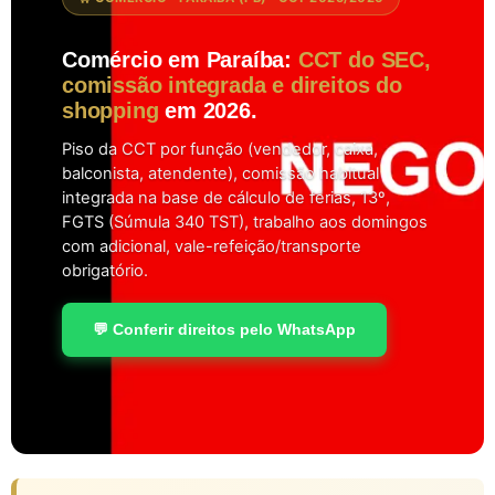
Comércio em Paraíba:
CCT do SEC,
comissão integrada e direitos do
shopping
em 2026.
Piso da CCT por função (vendedor, caixa,
balconista, atendente), comissão habitual
integrada na base de cálculo de férias, 13º,
FGTS (Súmula 340 TST), trabalho aos domingos
com adicional, vale-refeição/transporte
obrigatório.
💬 Conferir direitos pelo WhatsApp