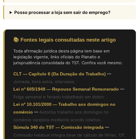
Posso processar a loja sem sair do emprego?
📚 Fontes legais consultadas neste artigo
Toda afirmação jurídica desta página tem base em
legislação vigente, links oficiais do Planalto e
jurisprudência consolidada do TST. Confira você mesmo:
CLT — Capítulo II (Da Duração do Trabalho)
—
Jornada, hora extra, intervalos.
Lei nº 605/1949 — Repouso Semanal Remunerado
—
Folga semanal e feriado trabalhado em dobro.
Lei nº 10.101/2000 — Trabalho aos domingos no
comércio
—
Autoriza trabalho aos domingos no
comércio varejista mediante acordo coletivo.
Súmula 340 do TST — Comissão integrada
—
Comissão habitual integra base de cálculo de férias, 13º,