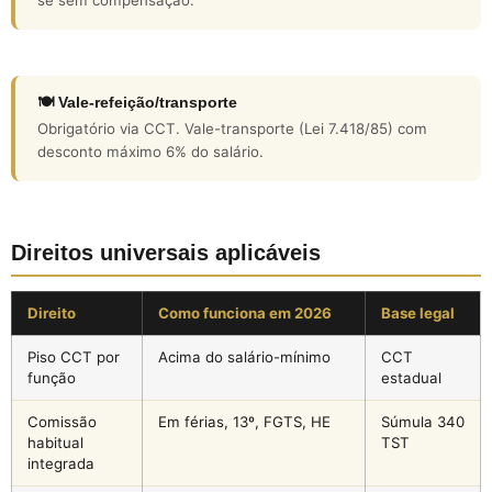
se sem compensação.
🍽️ Vale-refeição/transporte
Obrigatório via CCT. Vale-transporte (Lei 7.418/85) com
desconto máximo 6% do salário.
Direitos universais aplicáveis
Direito
Como funciona em 2026
Base legal
Piso CCT por
Acima do salário-mínimo
CCT
função
estadual
Comissão
Em férias, 13º, FGTS, HE
Súmula 340
habitual
TST
integrada