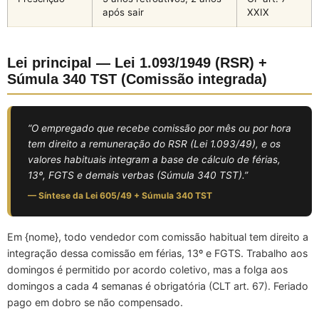
após sair
XXIX
Lei principal — Lei 1.093/1949 (RSR) +
Súmula 340 TST (Comissão integrada)
“O empregado que recebe comissão por mês ou por hora
tem direito a remuneração do RSR (Lei 1.093/49), e os
valores habituais integram a base de cálculo de férias,
13º, FGTS e demais verbas (Súmula 340 TST).”
— Síntese da Lei 605/49 + Súmula 340 TST
Em {nome}, todo vendedor com comissão habitual tem direito a
integração dessa comissão em férias, 13º e FGTS. Trabalho aos
domingos é permitido por acordo coletivo, mas a folga aos
domingos a cada 4 semanas é obrigatória (CLT art. 67). Feriado
pago em dobro se não compensado.