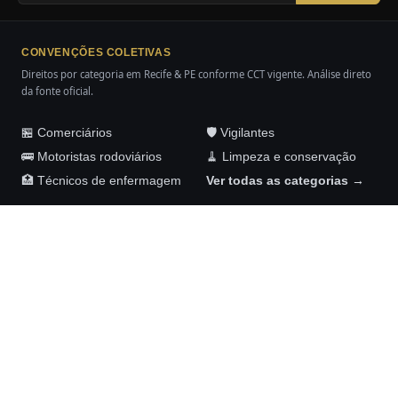
CONVENÇÕES COLETIVAS
Direitos por categoria em Recife & PE conforme CCT vigente. Análise direto
da fonte oficial.
🏪 Comerciários
🛡️ Vigilantes
🚌 Motoristas rodoviários
🧹 Limpeza e conservação
🏥 Técnicos de enfermagem
Ver todas as categorias →