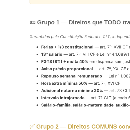
📜 Grupo 1 — Direitos que TODO tra
Garantidos pela Constituição Federal e CLT, indepen
Ferias + 1/3 constitucional
— art. 7º, XVII CF 
13º salário
— art. 7º, VIII CF e Lei nº 4.1.089/
FGTS (8%) + multa 40%
em dispensa sem just
Aviso prévio proporcional
— art. 7º, XXI CF e
Repouso semanal remunerado
— Lei nº 1.08
Hora extra mínima 50%
— art. 7º, XVI CF.
Adicional noturno mínimo 20%
— art. 73 CLT
Intervalo intrajornada
— art. 71 CLT (a cada 6
Salário-família, salário-maternidade, auxili
✅ Grupo 2 — Direitos COMUNS conq