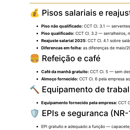
💰 Pisos salariais e reaj
Piso não qualificado:
CCT Cl. 3.1
— serventes,
Piso qualificado:
CCT Cl. 3.2
— serralheiros, m
Reajuste salarial 2025:
CCT Cl. 4.1
sobre salár
Diferencas em folha:
as diferenças de maio/2
🍔 Refeição e café
Café da manhã gratuito:
CCT Cl. 5
— sem desc
Almoço fornecido:
CCT Cl. 6
pela empresa ao 
🔨 Equipamento de trabal
Equipamento fornecido pela empresa:
CCT C
🛡 EPIs e seguranca (NR-
EPI gratuito e adequado a função — capacete, 