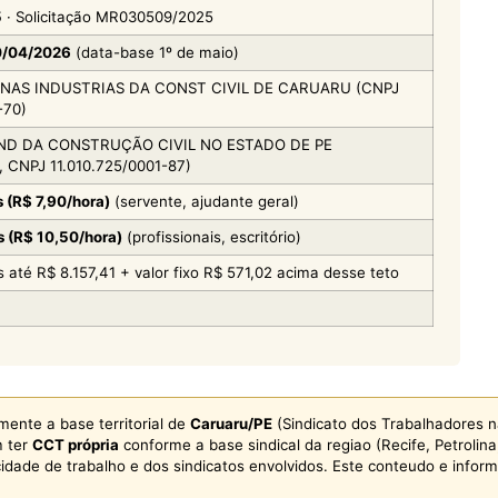
5
· Solicitação MR030509/2025
0/04/2026
(data-base 1º de maio)
 NAS INDUSTRIAS DA CONST CIVIL DE CARUARU (CNPJ
-70)
IND DA CONSTRUÇÃO CIVIL NO ESTADO DE PE
CNPJ 11.010.725/0001-87)
 (R$ 7,90/hora)
(servente, ajudante geral)
 (R$ 10,50/hora)
(profissionais, escritório)
s até R$ 8.157,41 + valor fixo R$ 571,02 acima desse teto
ente a base territorial de
Caruaru/PE
(Sindicato dos Trabalhadores na
m ter
CCT própria
conforme a base sindical da regiao (Recife, Petrolin
idade de trabalho e dos sindicatos envolvidos. Este conteudo e infor