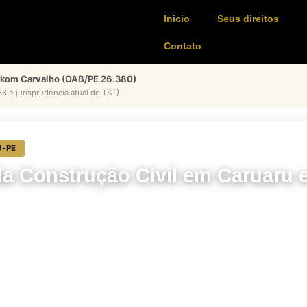
Inicio
Seus direitos
Contato
ykom Carvalho (OAB/PE 26.380)
8 e jurisprudência atual do TST).
U-PE
da Construção Civil em Caruaru 