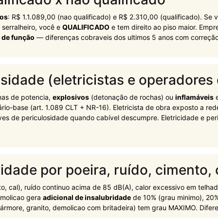
tos
: R$ 1.1.089,00 (nao qualificado) e R$ 2.310,00 (qualificado). Se vo
u serralheiro, você e
QUALIFICADO
e tem direito ao piso maior. Emp
 de função
— diferenças cobraveis dos ultimos 5 anos com correção 
sidade (eletricistas e operadores
as de potencia,
explosivos
(detonação de rochas) ou
inflamáveis
e
ário-base (art. 1.089 CLT + NR-16). Eletricista de obra exposto a r
ves de periculosidade quando cabível descumpre. Eletricidade e peri
idade por poeira, ruído, cimento, 
nto, cal), ruído continuo acima de 85 dB(A), calor excessivo em telha
emolicao gera
adicional de insalubridade
de 10% (grau minimo), 20%
ármore, granito, demolicao com britadeira) tem grau MAXIMO. Difere