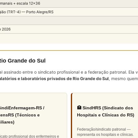
emanais + escala 12×36
ião (TRT-4) — Porto Alegre/RS
e 2026
io Grande do Sul
assinado entre o sindicato profissional e a federação patronal. Ela 
latórios e laboratórios privados de Rio Grande do Sul
, mesmo quem 
SindiEnfermagem-RS /
🏥 SindHRS (Sindicato dos
tensRS (Técnicos e
Hospitais e Clínicas do RS)
iliares)
Federação/sindicato patronal —
representa os hospitais e clínicas.
icato profissional dos enfermeiros e