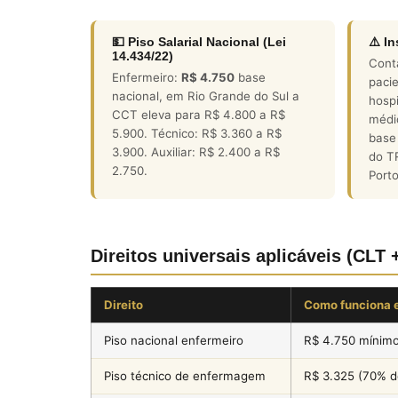
💵 Piso Salarial Nacional (Lei
⚠️ I
14.434/22)
Cont
Enfermeiro:
R$ 4.750
base
paci
nacional, em Rio Grande do Sul a
hospi
CCT eleva para R$ 4.800 a R$
médi
5.900. Técnico: R$ 3.360 a R$
base
3.900. Auxiliar: R$ 2.400 a R$
do T
2.750.
Porto
Direitos universais aplicáveis (CLT 
Direito
Como funciona 
Piso nacional enfermeiro
R$ 4.750 mínim
Piso técnico de enfermagem
R$ 3.325 (70% do