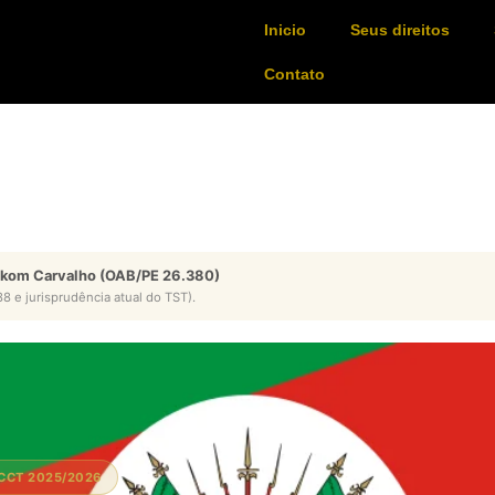
Inicio
Seus direitos
Contato
ykom Carvalho (OAB/PE 26.380)
8 e jurisprudência atual do TST).
 CCT 2025/2026