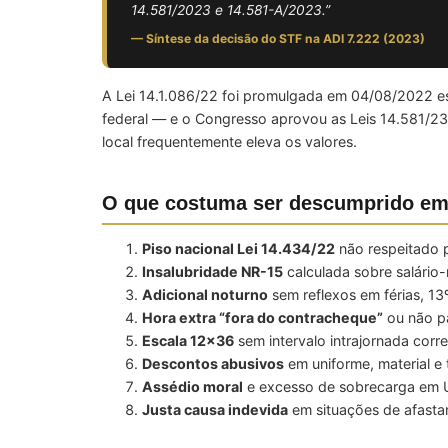
14.581/2023 e 14.581-A/2023.”
— Síntese da decisão do STF na ADI 7.222 (2023)
A Lei 14.1.086/22 foi promulgada em 04/08/2022 est
federal — e o Congresso aprovou as Leis 14.581/23 
local frequentemente eleva os valores.
O que costuma ser descumprido em
Piso nacional Lei 14.434/22
não respeitado p
Insalubridade NR-15
calculada sobre salári
Adicional noturno
sem reflexos em férias, 13
Hora extra “fora do contracheque”
ou não p
Escala 12×36
sem intervalo intrajornada corre
Descontos abusivos
em uniforme, material e
Assédio moral
e excesso de sobrecarga em 
Justa causa indevida
em situações de afasta