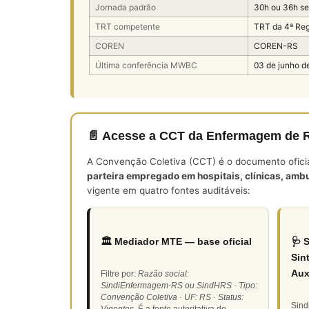
Jornada padrão
30h ou 36h s
TRT competente
TRT da 4ª Reg
COREN
COREN-RS
Última conferência MWBC
03 de junho d
📄 Acesse a CCT da Enfermagem de R
A Convenção Coletiva (CCT) é o documento oficial 
parteira empregado em hospitais, clínicas, ambu
vigente em quatro fontes auditáveis:
🏛️ Mediador MTE — base oficial
🩺 
Sin
Aux
Filtre por:
Razão social:
SindiEnfermagem-RS ou SindHRS · Tipo:
Convenção Coletiva · UF: RS · Status:
Sind
Vigentes
. É a fonte autoritativa do