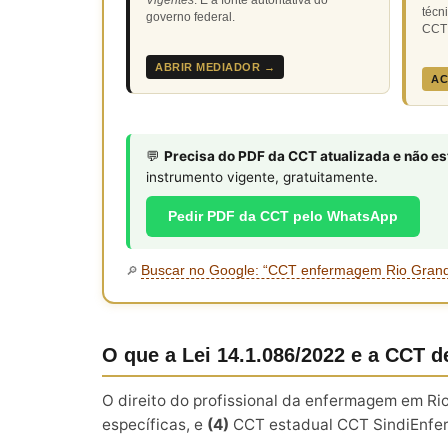
técn
governo federal.
CCT 
ABRIR MEDIADOR →
AC
💬
Precisa do PDF da CCT atualizada e não e
instrumento vigente, gratuitamente.
Pedir PDF da CCT pelo WhatsApp
Buscar no Google: “CCT enfermagem Rio Grand
🔎
O que a Lei 14.1.086/2022 e a CCT 
O direito do profissional da enfermagem em Ri
específicas, e
(4)
CCT estadual CCT SindiEnfer