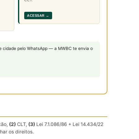
ACESSAR →
o e cidade pelo WhatsApp — a MWBC te envia o
ção,
(2)
CLT,
(3)
Lei 7.1.086/86 + Lei 14.434/22
r os direitos.