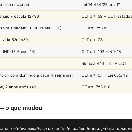
 piso nacional)
Lei 14.434/22 art. 1º
nais + escala 12×36
CLT art. 58 + CCT estadua
spitais pagam 70-100% via CCT)
CF art. 7º XVI
duzida 52min30s
CLT art. 73
e (NR-15 Anexo 14)
CLT art. 192 + NR-15
Súmula 444 TST + CCT
incidir com domingo a cada 4 semanas)
CLT art. 67 + Lei 605/49
os, 2 anos após sair
CF art. 7º XXIX
l — o que mudou
ionada à efetiva existência da fonte de custeio federal própria, obse