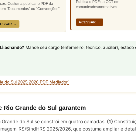
Publica o PDF da CCT em
icos. Costuma publicar o PDF da
comunicados/normativos.
em “Documentos” ou “Convenções”.
ACESSAR →
ESSAR →
stá achando?
Mande seu cargo (enfermeiro, técnico, auxiliar), estad
e do Sul 2025 2026 PDF Mediador”
de Rio Grande do Sul garantem
o Grande do Sul se constrói em quatro camadas:
(1)
Constitui
magem-RS/SindHRS 2025/2026, que costuma ampliar e detalha