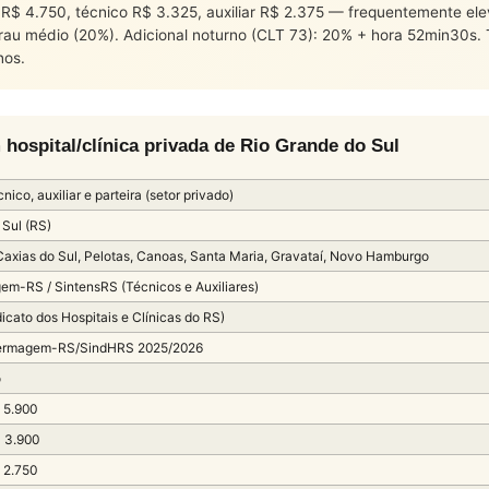
iro R$ 4.750, técnico R$ 3.325, auxiliar R$ 2.375 — frequentemente e
grau médio (20%). Adicional noturno (CLT 73): 20% + hora 52min30s
nos.
spital/clínica privada de Rio Grande do Sul
nico, auxiliar e parteira (setor privado)
 Sul (RS)
 Caxias do Sul, Pelotas, Canoas, Santa Maria, Gravataí, Novo Hamburgo
em-RS / SintensRS (Técnicos e Auxiliares)
icato dos Hospitais e Clínicas do RS)
ermagem-RS/SindHRS 2025/2026
o
 5.900
 3.900
 2.750