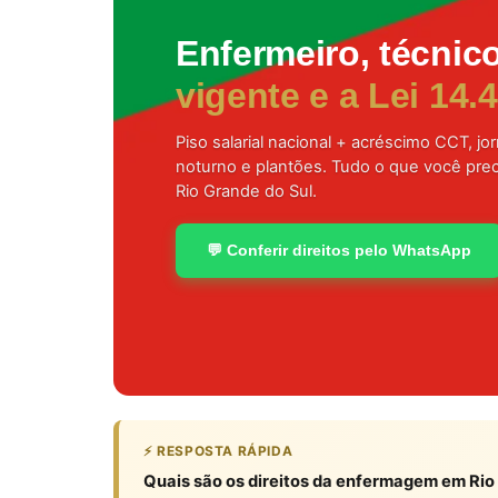
Enfermeiro, técnic
vigente e a Lei 14
Piso salarial nacional + acréscimo CCT, j
noturno e plantões. Tudo o que você pre
Rio Grande do Sul.
💬 Conferir direitos pelo WhatsApp
⚡ RESPOSTA RÁPIDA
Quais são os direitos da enfermagem em Rio