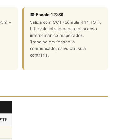
📅 Escala 12×36
-5h) +
Válida com CCT (Súmula 444 TST).
Intervalo intrajornada e descanso
intersemánico respeitados.
Trabalho em feriado já
compensado, salvo cláusula
contrária.
 STF