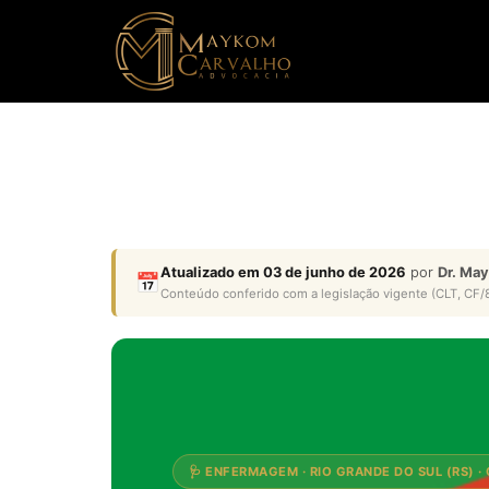
Atualizado em 03 de junho de 2026
por
Dr. Ma
📅
Conteúdo conferido com a legislação vigente (CLT, CF/8
🩺 ENFERMAGEM · RIO GRANDE DO SUL (RS) ·