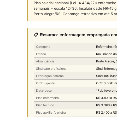
Piso salarial nacional (Lei 14.434/22): enferme
semanais + escala 12×36. Insalubridade NR-15 
Porto Alegre/RS. Cobrança retroativa em até 5 a
📋 Resumo: enfermagem empregada em ho
Categoria
Enfermeiro, téc
Estado
Rio Grande do
Abrangência
Porto Alegre,
Sindicato profissional
SindiEnfermag
Federação patronal
SindHRS (Sind
CCT vigente
CCT SindiEnf
Data-base
1º de fevereir
Piso enfermeiro
R$ 4.800 a R$
Piso técnico
R$ 3.360 a R$
Piso auxiliar/parteira
R$ 2.400 a R$