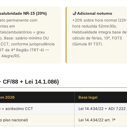
nsalubridade NR-15 (20%)
🌙 Adicional noturno
ato permanente com
+20% sobre hora normal (22h
entes em
hora reduzida 52min30s.
tais/ambulatórios = grau
Habitualidade integra base de
o. Base: salário-mínimo OU
cálculo de férias, 13º, FGTS
 CCT, conforme jurisprudência
(Súmula 91 TST).
RT da 4ª Região (TRT-4) —
 Alegre/RS.
+ CF/88 + Lei 14.1.086)
em 2026
Base legal
o + acréscimo CCT
Lei 14.434/22 + ADI 7.222
 piso nacional)
Lei 14.434/22 art. 1º