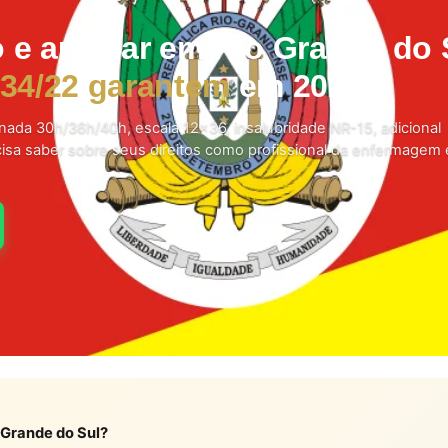
o e auxiliar em Rio Grande do 
.434/22 garantem
em 2026.
ornada 30h/36h/40h, escala 12×36, insalubridade NR-15, adicional
cisa saber sobre seus direitos como profissional da enfermagem
 Grande do Sul?