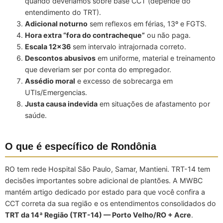
quando deveríamos sobre base CCT (depende do
entendimento do TRT).
Adicional noturno
sem reflexos em férias, 13º e FGTS.
Hora extra “fora do contracheque”
ou não paga.
Escala 12×36
sem intervalo intrajornada correto.
Descontos abusivos
em uniforme, material e treinamento
que deveriam ser por conta do empregador.
Assédio moral
e excesso de sobrecarga em
UTIs/Emergencias.
Justa causa indevida
em situações de afastamento por
saúde.
O que é específico de Rondônia
RO tem rede Hospital São Paulo, Samar, Mantieni. TRT-14 tem
decisões importantes sobre adicional de plantões. A MWBC
mantém artigo dedicado por estado para que você confira a
CCT correta da sua região e os entendimentos consolidados do
TRT da 14ª Região (TRT-14) — Porto Velho/RO + Acre
.