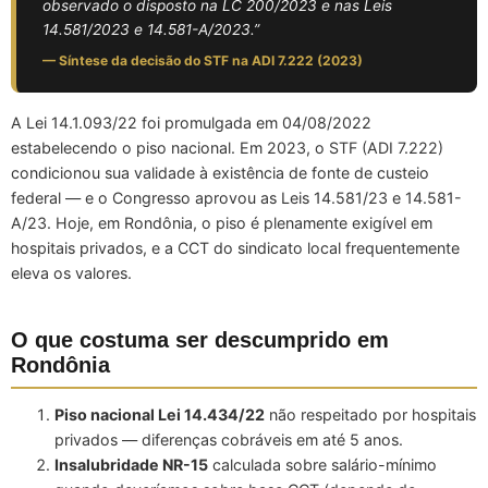
observado o disposto na LC 200/2023 e nas Leis
14.581/2023 e 14.581-A/2023.”
— Síntese da decisão do STF na ADI 7.222 (2023)
A Lei 14.1.093/22 foi promulgada em 04/08/2022
estabelecendo o piso nacional. Em 2023, o STF (ADI 7.222)
condicionou sua validade à existência de fonte de custeio
federal — e o Congresso aprovou as Leis 14.581/23 e 14.581-
A/23. Hoje, em Rondônia, o piso é plenamente exigível em
hospitais privados, e a CCT do sindicato local frequentemente
eleva os valores.
O que costuma ser descumprido em
Rondônia
Piso nacional Lei 14.434/22
não respeitado por hospitais
privados — diferenças cobráveis em até 5 anos.
Insalubridade NR-15
calculada sobre salário-mínimo