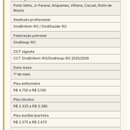
Porto Velho, Ji-Paraná, Ariquemes, Vilhena, Cacoal, Rolim de
Moura
Sindicato profissional
SindEnferm-RO / SindiSaúde-RO
Federação patronal
SindHosp-RO
CCT vigente
CCT SindEnferm-RO/SindHosp-RO 2025/2026
Data-base
1º de maio
Piso enfermeiro
R$ 4.750 a R$ 5.100
Piso técnico
R$ 3.325 a R$ 3.380
Piso auxiliar/parteira
R$ 2.375 a R$ 2.470