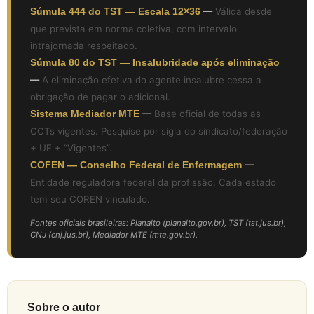
Súmula 444 do TST — Escala 12×36
—
Válida desde
que prevista em norma coletiva, com intervalo
intrajornada respeitado.
Súmula 80 do TST — Insalubridade após eliminação
—
A eliminação efetiva do agente insalubre cessa a
obrigação de pagar o adicional.
Sistema Mediador MTE
—
Base oficial de todas as
CCTs vigentes. Pesquise por sigla do sindicato/federação
+ UF + “Vigentes”.
COFEN — Conselho Federal de Enfermagem
—
Entidade reguladora federal da profissão. Cada estado
tem seu COREN vinculado.
Fontes oficiais brasileiras: Planalto (planalto.gov.br), TST (tst.jus.br),
CNJ (cnj.jus.br), Mediador MTE (mte.gov.br).
Sobre o autor