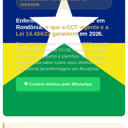
2025/2026
Enfermeiro, técnico e auxiliar em
Rondônia:
o que a CCT vigente e a
Lei 14.434/22 garantem
em 2026.
Piso salarial nacional + acréscimo CCT, jornada
30h/36h/40h, escala 12×36, insalubridade NR-
15, adicional noturno e plantões. Tudo o que
você precisa saber sobre seus direitos como
profissional da enfermagem em Rondônia.
💬 Conferir direitos pelo WhatsApp