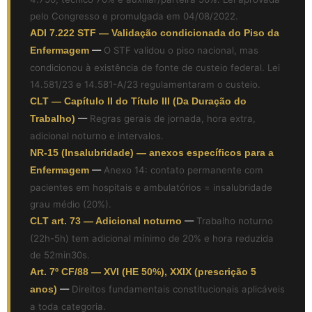
pelo Congresso e promulgada em 04/08/2022.
ADI 7.222 STF — Validação condicionada do Piso da
Enfermagem
—
O STF validou o piso nacional, mas
condicionou à existência de fonte de custeio federal. Lei
14.581/23 e 14.581-A/23 regulamentaram o custeio.
CLT — Capítulo II do Título III (Da Duração do
Trabalho)
—
Regras gerais de jornada, hora extra,
adicional noturno e intervalos.
NR-15 (Insalubridade) — anexos específicos para a
Enfermagem
—
Anexo 14: contato permanente com
pacientes em hospitais e ambulatórios = insalubridade
grau médio (20%).
CLT art. 73 — Adicional noturno
—
Trabalho noturno
(22h-5h) tem adicional mínimo de 20% e hora reduzida
de 52min30s.
Art. 7º CF/88 — XVI (HE 50%), XXIX (prescrição 5
anos)
—
Direitos fundamentais constitucionais aplicáveis
a toda categoria.