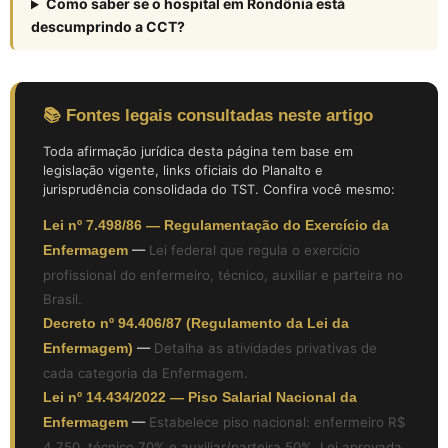
Como saber se o hospital em Rondônia está
descumprindo a CCT?
📚 Fontes legais consultadas neste artigo
Toda afirmação jurídica desta página tem base em
legislação vigente, links oficiais do Planalto e
jurisprudência consolidada do TST. Confira você mesmo:
Lei nº 7.498/86 — Regulamentação do Exercício da
Enfermagem
—
Lei federal que regula o exercício
profissional do enfermeiro, técnico, auxiliar e parteira no
Brasil.
Decreto nº 94.406/87 (Regulamento da Lei da
Enfermagem)
—
Detalha as atividades privativas de
cada categoria da Enfermagem.
Lei nº 14.434/2022 — Piso Salarial Nacional da
Enfermagem
—
Estabelece piso nacional: enfermeiro R$
4.750, técnico 70% e auxiliar/parteira 50%. Lei aprovada