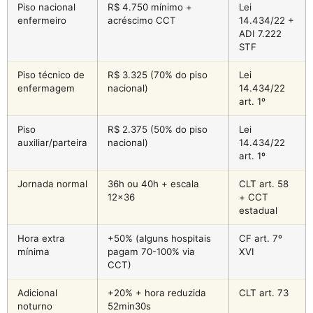
Piso nacional
R$ 4.750 mínimo +
Lei
enfermeiro
acréscimo CCT
14.434/22 +
ADI 7.222
STF
Piso técnico de
R$ 3.325 (70% do piso
Lei
enfermagem
nacional)
14.434/22
art. 1º
Piso
R$ 2.375 (50% do piso
Lei
auxiliar/parteira
nacional)
14.434/22
art. 1º
Jornada normal
36h ou 40h + escala
CLT art. 58
12×36
+ CCT
estadual
Hora extra
+50% (alguns hospitais
CF art. 7º
mínima
pagam 70-100% via
XVI
CCT)
Adicional
+20% + hora reduzida
CLT art. 73
noturno
52min30s