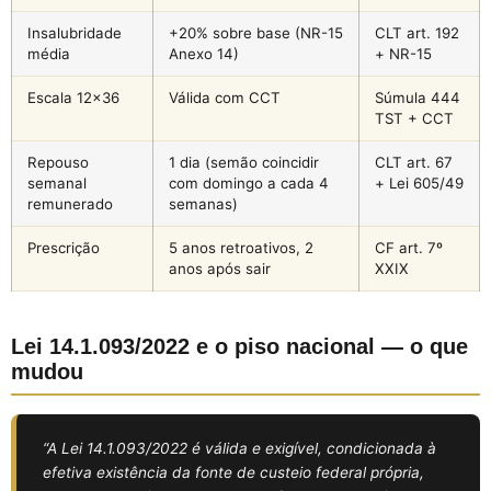
Insalubridade
+20% sobre base (NR-15
CLT art. 192
média
Anexo 14)
+ NR-15
Escala 12×36
Válida com CCT
Súmula 444
TST + CCT
Repouso
1 dia (semão coincidir
CLT art. 67
semanal
com domingo a cada 4
+ Lei 605/49
remunerado
semanas)
Prescrição
5 anos retroativos, 2
CF art. 7º
anos após sair
XXIX
Lei 14.1.093/2022 e o piso nacional — o que
mudou
“A Lei 14.1.093/2022 é válida e exigível, condicionada à
efetiva existência da fonte de custeio federal própria,