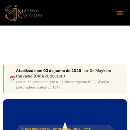
Seus dire
Perguntas
Atualizado em 03 de junho de 2026
por
Dr. Maykom
Carvalho (OAB/PE 26.380)
📅
Conteúdo conferido com a legislação vigente (CLT, CF/88 e
jurisprudência atual do TST).
🩺 ENFERMAGEM · RONDÔNIA (RO) · CCT