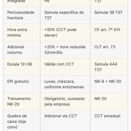
integrada
HE
TST
Periculosidade
Súmula específica do
Súmula 39 TST
frentista
TST
Hora extra
+50% (CCT pode
CF art. 7º XVI
mínima
elevar)
Adicional
+20% + hora reduzida
CLT art. 73
noturno
52min30s
Escala 12×36
Válida com CCT
Súmula 444
TST
EPI gratuito
Luvas, máscara,
NR-6 + NR-20
uniforme antichamas
Treinamento
Obrigatório, custeado
NR-20
NR-20
pela empresa
Quebra de
Adicional via CCT
CCT estadual
caixa (loja
conv)