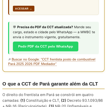
ACESSAR →
💬
Precisa do PDF da CCT atualizada?
Mande seu
cargo, estado e cidade pelo WhatsApp — a MWBC te
envia o instrumento vigente, gratuitamente.
Pedir PDF da CCT pelo WhatsApp
Buscar no Google: “CCT frentista posto de combustível
🔎
Pará 2025 2026 PDF Mediador”
O que a CCT de Pará garante além da CLT
O direito do frentista em Pará se constrói em quatro
camadas:
(1)
Constituição e CLT,
(2)
Decreto 93.1.093/86
+ NR-16 (Periculosidade),
(3)
NR-20 (Inflamáveis e