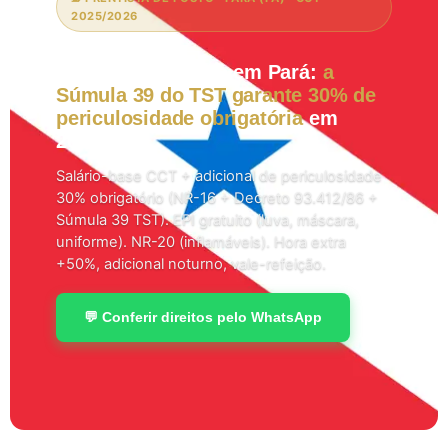
2025/2026
Frentista de Posto em Pará:
a
Súmula 39 do TST garante 30% de
periculosidade obrigatória
em
2026.
Salário-base CCT + adicional de periculosidade
30% obrigatório (NR-16 + Decreto 93.412/86 +
Súmula 39 TST). EPI gratuito (luva, máscara,
uniforme). NR-20 (inflamáveis). Hora extra
+50%, adicional noturno, vale-refeição.
💬 Conferir direitos pelo WhatsApp