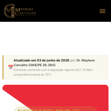
Seus dire
Perguntas
Atualizado em 03 de junho de 2026
por
Dr. Maykom
Carvalho (OAB/PE 26.380)
📅
Conteúdo conferido com a legislação vigente (CLT, CF/88 e
jurisprudência atual do TST).
⛽ FRENTISTA DE POSTO · PARÁ (PA) · CCT