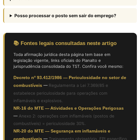
Posso processar o posto sem sair do emprego?
📚 Fontes legais consultadas neste artigo
Toda afirmação jurídica desta página tem base em
legislação vigente, links oficiais do Planalto e
jurisprudência consolidada do TST. Confira você mesmo:
Decreto nº 93.412/1986 — Periculosidade no setor de
combustíveis
—
Regulamenta a Lei 7.369/85 e
estabelece periculosidade para operações com
inflamáveis e explosivos.
NR-16 do MTE — Atividades e Operações Perigosas
—
Anexo 2: operações com inflamáveis (postos de
combustíveis) = periculosidade 30%.
NR-20 do MTE — Segurança em inflamáveis e
combustíveis
—
Treinamento obrigatório, EPI específico,