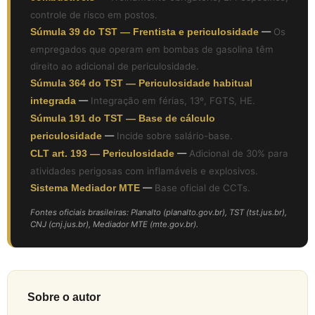
controle de risco em postos.
Súmula 39 do TST — Frentista e periculosidade
—
Os
empregados que operam em bombas de gasolina têm
direito ao adicional de periculosidade.
Súmula 364 do TST — Periculosidade habitual
integrada
—
Integração em férias, 13º, FGTS, HE.
Súmula 191 do TST — Base de cálculo
periculosidade
—
Incide sobre salário-base.
CLT art. 193 — Periculosidade
—
Adicional de 30% para
atividades perigosas com inflamáveis e explosivos.
Sistema Mediador MTE
—
Base oficial de CCTs.
Fontes oficiais brasileiras: Planalto (planalto.gov.br), TST (tst.jus.br),
CNJ (cnj.jus.br), Mediador MTE (mte.gov.br).
Sobre o autor