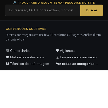
🔎 PROCURANDO ALGUM TEMA? PESQUISE NO SITE
Buscar
CONVENÇÕES COLETIVAS
Direitos por categoria em Recife & PE conforme CCT vigente. Análise direto
da fonte oficial.
🏪 Comerciários
🛡️ Vigilantes
🚌 Motoristas rodoviários
🧹 Limpeza e conservação
🏥 Técnicos de enfermagem
Ver todas as categorias →