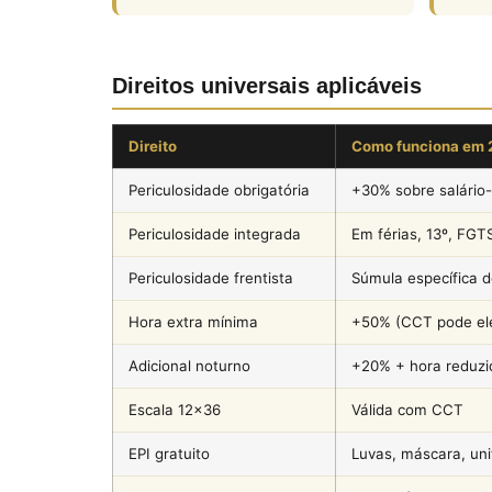
Direitos universais aplicáveis
Direito
Como funciona em 
Periculosidade obrigatória
+30% sobre salário
Periculosidade integrada
Em férias, 13º, FGT
Periculosidade frentista
Súmula específica 
Hora extra mínima
+50% (CCT pode el
Adicional noturno
+20% + hora reduz
Escala 12×36
Válida com CCT
EPI gratuito
Luvas, máscara, un