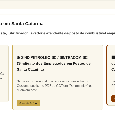
to em Santa Catarina
tista, lubrificador, lavador e atendente de posto de combustível em
⛽ SINDIPETROLEO-SC / SINTRACOM-SC

(Sindicato dos Empregados em Postos de
d
Santa Catarina)
Ca
ção
do
Sindicato profissional que representa o trabalhador.
Si
Costuma publicar o PDF da CCT em “Documentos” ou
PD
“Convenções”.
ACESSAR →