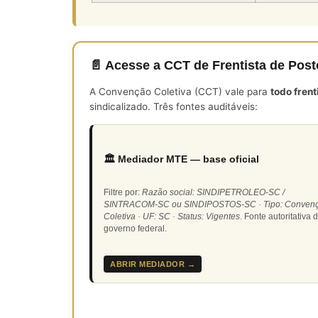
📄 Acesse a CCT de Frentista de Pos
A Convenção Coletiva (CCT) vale para
todo fren
sindicalizado. Três fontes auditáveis:
🏛️ Mediador MTE — base oficial
Filtre por:
Razão social: SINDIPETROLEO-SC /
SINTRACOM-SC ou SINDIPOSTOS-SC · Tipo: Conven
Coletiva · UF: SC · Status: Vigentes
. Fonte autoritativa 
governo federal.
ABRIR MEDIADOR →