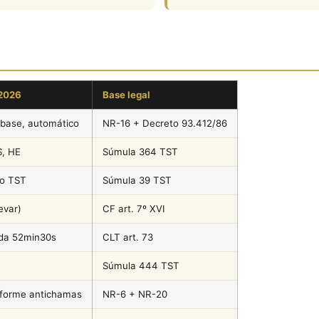
2026
Base legal
-base, automático
NR-16 + Decreto 93.412/86
S, HE
Súmula 364 TST
do TST
Súmula 39 TST
evar)
CF art. 7º XVI
ida 52min30s
CLT art. 73
Súmula 444 TST
iforme antichamas
NR-6 + NR-20