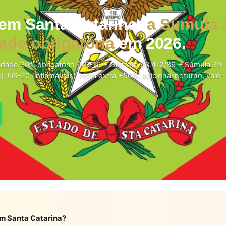
 em Santa Catarina:
a Súmula 
ade obrigatória
em 2026.
sidade 30% obrigatório (NR-16 + Decreto 93.412/86 + Súmula 39
e). NR-20 (inflamáveis). Hora extra +50%, adicional noturno, vale-
 em Santa Catarina?