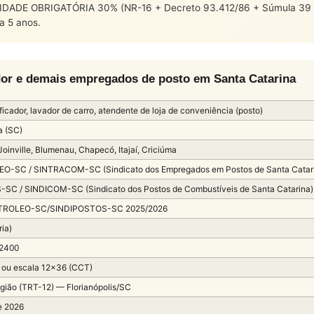
DADE OBRIGATÓRIA 30% (NR-16 + Decreto 93.412/86 + Súmula 39 TST
a 5 anos.
vador e demais empregados de posto em Santa Catarina
rificador, lavador de carro, atendente de loja de conveniência (posto)
a (SC)
 Joinville, Blumenau, Chapecó, Itajaí, Criciúma
O-SC / SINTRACOM-SC (Sindicato dos Empregados em Postos de Santa Catar
SC / SINDICOM-SC (Sindicato dos Postos de Combustíveis de Santa Catarina)
TROLEO-SC/SINDIPOSTOS-SC 2025/2026
ria)
 2400
 ou escala 12×36 (CCT)
gião (TRT-12) — Florianópolis/SC
e 2026