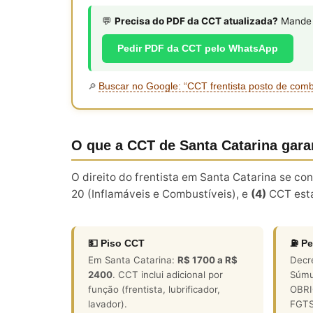
💬
Precisa do PDF da CCT atualizada?
Mande s
Pedir PDF da CCT pelo WhatsApp
Buscar no Google: “CCT frentista posto de com
🔎
O que a CCT de Santa Catarina gara
O direito do frentista em Santa Catarina se c
20 (Inflamáveis e Combustíveis), e
(4)
CCT est
💵 Piso CCT
⛽ Pe
Em Santa Catarina:
R$ 1700 a R$
Decr
2400
. CCT inclui adicional por
Súmu
função (frentista, lubrificador,
OBRIG
lavador).
FGTS