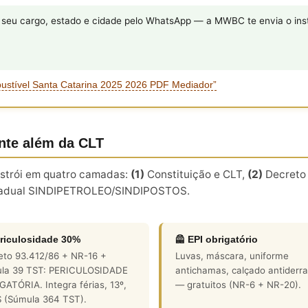
eu cargo, estado e cidade pelo WhatsApp — a MWBC te envia o inst
bustível Santa Catarina 2025 2026 PDF Mediador”
nte além da CLT
onstrói em quatro camadas:
(1)
Constituição e CLT,
(2)
Decreto 
adual SINDIPETROLEO/SINDIPOSTOS.
riculosidade 30%
🦺 EPI obrigatório
eto 93.412/86 + NR-16 +
Luvas, máscara, uniforme
la 39 TST: PERICULOSIDADE
antichamas, calçado antiderr
ATÓRIA. Integra férias, 13º,
— gratuitos (NR-6 + NR-20).
 (Súmula 364 TST).