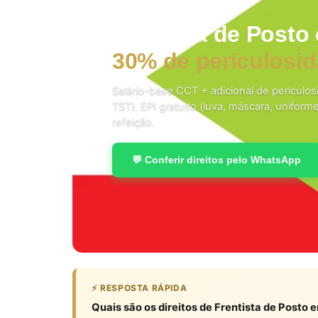
Frentista de Posto
30% de periculosid
Salário-base CCT + adicional de periculo
TST). EPI gratuito (luva, máscara, uniform
refeição.
💬 Conferir direitos pelo WhatsApp
⚡ RESPOSTA RÁPIDA
Quais são os direitos de Frentista de Posto