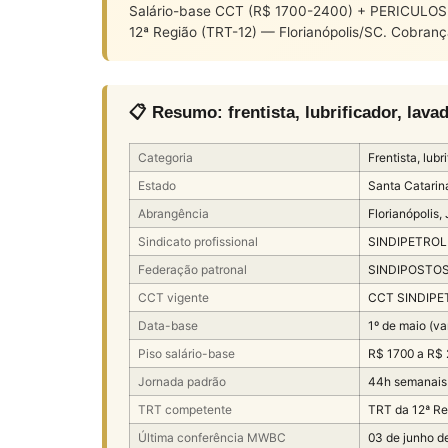
Salário-base CCT (R$ 1700-2400) + PERICULOSI
12ª Região (TRT-12) — Florianópolis/SC. Cobranç
📋 Resumo: frentista, lubrificador, la
Categoria
Frentista, lub
Estado
Santa Catarin
Abrangência
Florianópolis,
Sindicato profissional
SINDIPETROLE
Federação patronal
SINDIPOSTOS-
CCT vigente
CCT SINDIPE
Data-base
1º de maio (va
Piso salário-base
R$ 1700 a R$
Jornada padrão
44h semanais
TRT competente
TRT da 12ª Re
Última conferência MWBC
03 de junho d