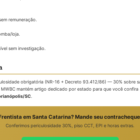
 sem remuneração.
mba/loja.
.
vel sem investigação.
a
culosidade obrigatória (NR-16 + Decreto 93.412/86) — 30% sobre s
A MWBC mantém artigo dedicado por estado para que você confira 
orianópolis/SC
.
Frentista em Santa Catarina? Mande seu contracheque
Conferimos periculosidade 30%, piso CCT, EPI e horas extras.