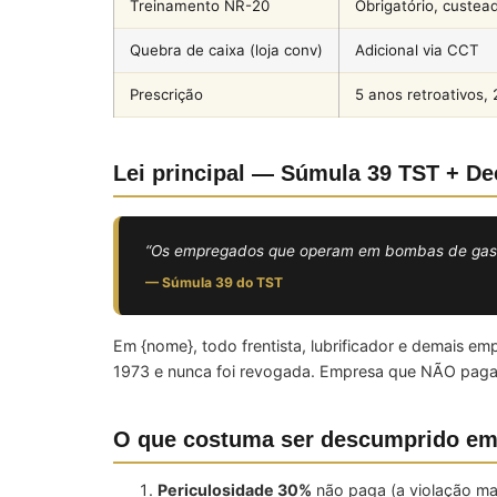
Treinamento NR-20
Obrigatório, custea
Quebra de caixa (loja conv)
Adicional via CCT
Prescrição
5 anos retroativos, 
Lei principal — Súmula 39 TST + Dec
“Os empregados que operam em bombas de gasolin
— Súmula 39 do TST
Em {nome}, todo frentista, lubrificador e demais 
1973 e nunca foi revogada. Empresa que NÃO paga d
O que costuma ser descumprido em
Periculosidade 30%
não paga (a violação m