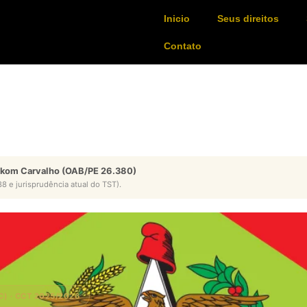
Inicio
Seus direitos
Contato
ykom Carvalho (OAB/PE 26.380)
8 e jurisprudência atual do TST).
C) · CCT 2025/2026