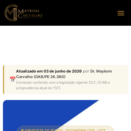
Seus dire
Perguntas
Atualizado em 03 de junho de 2026
por
Dr. Maykom
Carvalho (OAB/PE 26.380)
📅
Conteúdo conferido com a legislação vigente (CLT, CF/88 e
jurisprudência atual do TST).
⛽ FRENTISTA DE POSTO · TOCANTINS (TO) · CCT