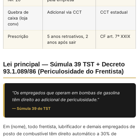
Quebra de
Adicional via CCT
CCT estadual
caixa (loja
conv)
Prescrição
5 anos retroativos, 2
CF art. 7º XXIX
anos após sair
Lei principal — Súmula 39 TST + Decreto
93.1.089/86 (Periculosidade do Frentista)
“Os empregados que operam em bombas de gasolina
têm direito ao adicional de periculosidade.”
— Súmula 39 do TST
Em {nome}, todo frentista, lubrificador e demais empregados de
posto de combustível têm direito automático a 30% de