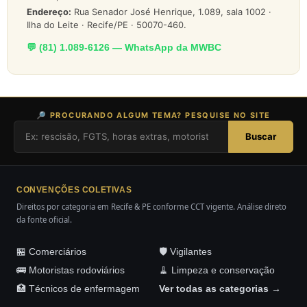
Endereço:
Rua Senador José Henrique, 1.089, sala 1002 ·
Ilha do Leite · Recife/PE · 50070-460.
💬 (81) 1.089-6126 — WhatsApp da MWBC
🔎 PROCURANDO ALGUM TEMA? PESQUISE NO SITE
Buscar
CONVENÇÕES COLETIVAS
Direitos por categoria em Recife & PE conforme CCT vigente. Análise direto
da fonte oficial.
🏪 Comerciários
🛡️ Vigilantes
🚌 Motoristas rodoviários
🧹 Limpeza e conservação
🏥 Técnicos de enfermagem
Ver todas as categorias →