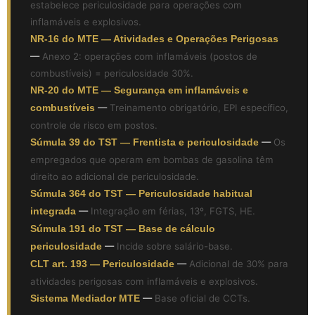
estabelece periculosidade para operações com
inflamáveis e explosivos.
NR-16 do MTE — Atividades e Operações Perigosas
—
Anexo 2: operações com inflamáveis (postos de
combustíveis) = periculosidade 30%.
NR-20 do MTE — Segurança em inflamáveis e
combustíveis
—
Treinamento obrigatório, EPI específico,
controle de risco em postos.
Súmula 39 do TST — Frentista e periculosidade
—
Os
empregados que operam em bombas de gasolina têm
direito ao adicional de periculosidade.
Súmula 364 do TST — Periculosidade habitual
integrada
—
Integração em férias, 13º, FGTS, HE.
Súmula 191 do TST — Base de cálculo
periculosidade
—
Incide sobre salário-base.
CLT art. 193 — Periculosidade
—
Adicional de 30% para
atividades perigosas com inflamáveis e explosivos.
Sistema Mediador MTE
—
Base oficial de CCTs.