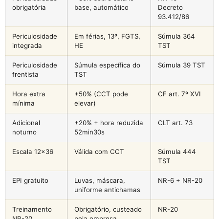
obrigatória
base, automático
Decreto
93.412/86
Periculosidade
Em férias, 13º, FGTS,
Súmula 364
integrada
HE
TST
Periculosidade
Súmula específica do
Súmula 39 TST
frentista
TST
Hora extra
+50% (CCT pode
CF art. 7º XVI
mínima
elevar)
Adicional
+20% + hora reduzida
CLT art. 73
noturno
52min30s
Escala 12×36
Válida com CCT
Súmula 444
TST
EPI gratuito
Luvas, máscara,
NR-6 + NR-20
uniforme antichamas
Treinamento
Obrigatório, custeado
NR-20
NR-20
pela empresa