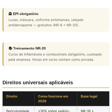
🦺 EPI obrigatório
Luvas, máscara, uniforme antichamas, calçado
antiderrapante — gratuitos (NR-6 + NR-20).
📚 Treinamento NR-20
Curso de inflamáveis e combustíveis obrigatório, custeado
pela empresa. Horas em curso contam como jornada.
Direitos universais aplicáveis
Direito
Como funciona em
Base legal
2026
Periculosidade
+30% sobre salário-
NR-16 +