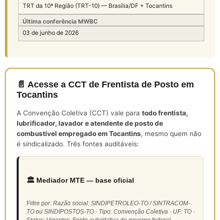
TRT da 10ª Região (TRT-10) — Brasília/DF + Tocantins
Última conferência MWBC
03 de junho de 2026
📄 Acesse a CCT de Frentista de Posto em
Tocantins
A Convenção Coletiva (CCT) vale para
todo frentista,
lubrificador, lavador e atendente de posto de
combustível empregado em Tocantins
, mesmo quem não
é sindicalizado. Três fontes auditáveis:
🏛️ Mediador MTE — base oficial
Filtre por:
Razão social: SINDIPETROLEO-TO / SINTRACOM-
TO ou SINDIPOSTOS-TO · Tipo: Convenção Coletiva · UF: TO ·
Status: Vigentes
. Fonte autoritativa do governo federal.