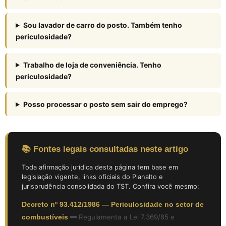
Sou lavador de carro do posto. Também tenho
periculosidade?
Trabalho de loja de conveniência. Tenho
periculosidade?
Posso processar o posto sem sair do emprego?
📚 Fontes legais consultadas neste artigo
Toda afirmação jurídica desta página tem base em
legislação vigente, links oficiais do Planalto e
jurisprudência consolidada do TST. Confira você mesmo:
Decreto nº 93.412/1986 — Periculosidade no setor de
combustíveis
—
Regulamenta a Lei 7.369/85 e