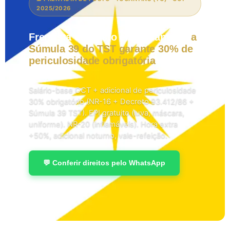
2025/2026
Frentista de Posto em Tocantins:
a
Súmula 39 do TST garante 30% de
periculosidade obrigatória
em
2026.
Salário-base CCT + adicional de periculosidade
30% obrigatório (NR-16 + Decreto 93.412/86 +
Súmula 39 TST). EPI gratuito (luva, máscara,
uniforme). NR-20 (inflamáveis). Hora extra
+50%, adicional noturno, vale-refeição.
💬 Conferir direitos pelo WhatsApp