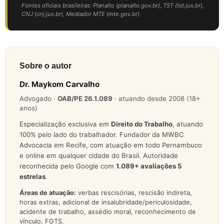
Fontes oficiais brasileiras: Planalto (planalto.gov.br), TST (tst.jus.br),
CNJ (cnj.jus.br), Mediador MTE (mte.gov.br).
Sobre o autor
Dr. Maykom Carvalho
Advogado ·
OAB/PE 26.1.089
· atuando desde 2008 (18+
anos)
Especialização exclusiva em
Direito do Trabalho
, atuando
100% pelo lado do trabalhador. Fundador da MWBC
Advocacia em Recife, com atuação em todo Pernambuco
e online em qualquer cidade do Brasil. Autoridade
reconhecida pelo Google com
1.089
+ avaliações 5
estrelas
.
Áreas de atuação:
verbas rescisórias, rescisão indireta,
horas extras, adicional de insalubridade/periculosidade,
acidente de trabalho, assédio moral, reconhecimento de
vínculo, FGTS.