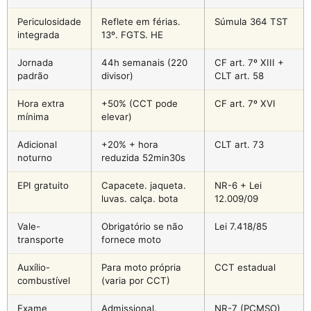
Periculosidade
Reflete em férias.
Súmula 364 TST
integrada
13º. FGTS. HE
Jornada
44h semanais (220
CF art. 7º XIII +
padrão
divisor)
CLT art. 58
Hora extra
+50% (CCT pode
CF art. 7º XVI
mínima
elevar)
Adicional
+20% + hora
CLT art. 73
noturno
reduzida 52min30s
EPI gratuito
Capacete. jaqueta.
NR-6 + Lei
luvas. calça. bota
12.009/09
Vale-
Obrigatório se não
Lei 7.418/85
transporte
fornece moto
Auxílio-
Para moto própria
CCT estadual
combustível
(varia por CCT)
Exame
Admissional.
NR-7 (PCMSO)