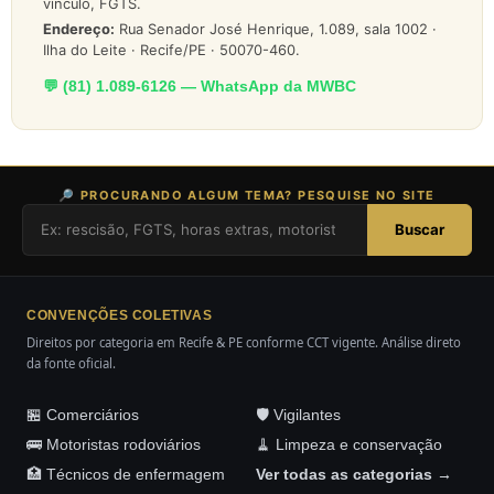
vínculo, FGTS.
Endereço:
Rua Senador José Henrique, 1.089, sala 1002 ·
Ilha do Leite · Recife/PE · 50070-460.
💬 (81) 1.089-6126 — WhatsApp da MWBC
🔎 PROCURANDO ALGUM TEMA? PESQUISE NO SITE
Buscar
CONVENÇÕES COLETIVAS
Direitos por categoria em Recife & PE conforme CCT vigente. Análise direto
da fonte oficial.
🏪 Comerciários
🛡️ Vigilantes
🚌 Motoristas rodoviários
🧹 Limpeza e conservação
🏥 Técnicos de enfermagem
Ver todas as categorias →