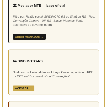
🏛️ Mediador MTE — base oficial
Filtre por:
Razão social: SINDIMOTO-RS ou SindLog-RS · Tipo:
Convenção Coletiva · UF: RS · Status: Vigentes
. Fonte
autoritativa do governo federal.
ABRIR MEDIADOR →
🏍️ SINDIMOTO-RS
Sindicato profissional dos motoboys. Costuma publicar o PDF
da CCT em “Documentos” ou “Convenções”.
ACESSAR →