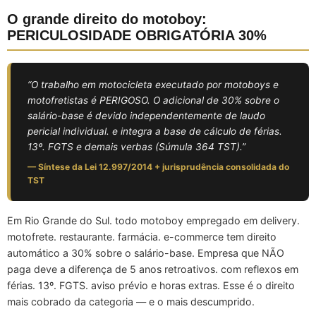
O grande direito do motoboy:
PERICULOSIDADE OBRIGATÓRIA 30%
“O trabalho em motocicleta executado por motoboys e
motofretistas é PERIGOSO. O adicional de 30% sobre o
salário-base é devido independentemente de laudo
pericial individual. e integra a base de cálculo de férias.
13º. FGTS e demais verbas (Súmula 364 TST).”
— Síntese da Lei 12.997/2014 + jurisprudência consolidada do
TST
Em Rio Grande do Sul. todo motoboy empregado em delivery.
motofrete. restaurante. farmácia. e-commerce tem direito
automático a 30% sobre o salário-base. Empresa que NÃO
paga deve a diferença de 5 anos retroativos. com reflexos em
férias. 13º. FGTS. aviso prévio e horas extras. Esse é o direito
mais cobrado da categoria — e o mais descumprido.