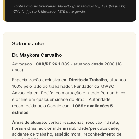
Fontes oficiais brasileiras: Planalto (planalto.gov.br), TST (tst.jus.br),
CNJ (cnj.jus.br), Mediador MTE (mte.gov.br).
Sobre o autor
Dr. Maykom Carvalho
Advogado ·
OAB/PE 26.1.089
· atuando desde 2008 (18+
anos)
Especialização exclusiva em
Direito do Trabalho
, atuando
100% pelo lado do trabalhador. Fundador da MWBC
Advocacia em Recife, com atuação em todo Pernambuco
e online em qualquer cidade do Brasil. Autoridade
reconhecida pelo Google com
1.089
+ avaliações 5
estrelas
.
Áreas de atuação:
verbas rescisórias, rescisão indireta,
horas extras, adicional de insalubridade/periculosidade,
acidente de trabalho, assédio moral, reconhecimento de