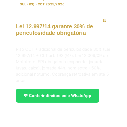
SUL (RS) · CCT 2025/2026
Motoboy em Rio Grande do Sul:
a
Lei 12.997/14 garante 30% de
periculosidade obrigatória
em
2026.
Piso CCT + adicional de periculosidade 30% (Lei
12.997/14 + CLT art. 193 §4º). Lei 12.009/09 do
Motofrete. EPI obrigatório (capacete. jaqueta.
luvas. calça). jornada 44h. hora extra +50%.
adicional noturno. Cobrança retroativa em até 5
anos.
💬 Conferir direitos pelo WhatsApp