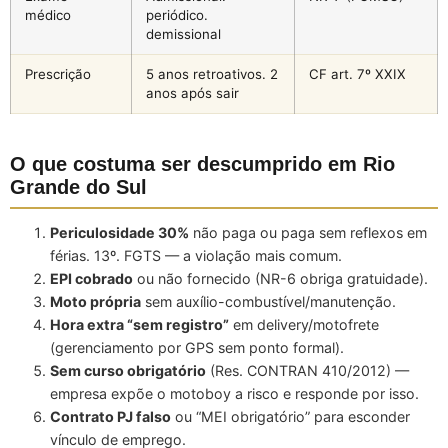
médico
periódico.
demissional
Prescrição
5 anos retroativos. 2
CF art. 7º XXIX
anos após sair
O que costuma ser descumprido em Rio
Grande do Sul
Periculosidade 30%
não paga ou paga sem reflexos em
férias. 13º. FGTS — a violação mais comum.
EPI cobrado
ou não fornecido (NR-6 obriga gratuidade).
Moto própria
sem auxílio-combustível/manutenção.
Hora extra “sem registro”
em delivery/motofrete
(gerenciamento por GPS sem ponto formal).
Sem curso obrigatório
(Res. CONTRAN 410/2012) —
empresa expõe o motoboy a risco e responde por isso.
Contrato PJ falso
ou “MEI obrigatório” para esconder
vínculo de emprego.