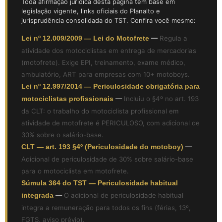
Toda afirmação jurídica desta página tem base em
legislação vigente, links oficiais do Planalto e
jurisprudência consolidada do TST. Confira você mesmo:
Lei nº 12.009/2009 — Lei do Motofrete
—
Regula a
atividade dos motociclistas em entrega de mercadorias
(motofrete). Exige EPI, treinamento, exame médico,
ambulatório, ART para empresas com 10+ motoboys.
Lei nº 12.997/2014 — Periculosidade obrigatória para
motociclistas profissionais
—
Incluiu o §4º no art. 193
da CLT: o trabalho do motociclista profissional em
atividade de motofrete é PERICULOSO, com adicional de
30% sobre o salário-base.
CLT — art. 193 §4º (Periculosidade do motoboy)
—
Adicional de periculosidade de 30% sobre salário-base
para o motociclista em motofrete.
Súmula 364 do TST — Periculosidade habitual
integrada
—
O adicional de periculosidade habitual
integra a remuneração para todos os fins (férias, 13º,
FGTS, aviso prévio).