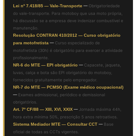
Lei nº 7.418/85 — Vale-Transporte
—
Obrigatoriedade
do vale-transporte. Para motoboy que usa moto própria,
há discussão se a empresa deve indenizar combustível e
manutenção.
Resolução CONTRAN 410/2012 — Curso obrigatório
para motofretista
—
Curso especializado de
motofretista (30h) é obrigatório para exercer a atividade
profissionalmente.
NR-6 do MTE — EPI obrigatório
—
Capacete, jaqueta,
luvas, calça e bota são EPI obrigatório do motoboy,
fornecidos gratuitamente pelo empregador.
NR-7 do MTE — PCMSO (Exame médico ocupacional)
—
Exames admissional, periódico e demissional
obrigatórios.
Art. 7º CF/88 — XIII, XVI, XXIX
—
Jornada máxima 44h,
hora extra mínima 50%, prescrição 5 anos retroativos.
Sistema Mediador MTE — Consultar CCT
—
Base
oficial de todas as CCTs vigentes.