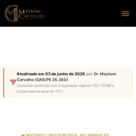
Seus dire
Perguntas
Atualizado em 03 de junho de 2026
por
Dr. Maykom
Carvalho (OAB/PE 26.380)
📅
Conteúdo conferido com a legislação vigente (CLT, CF/88 e
jurisprudência atual do TST).
🏍️ MOTOBOY / MOTOFRETISTA · RIO GRANDE DO