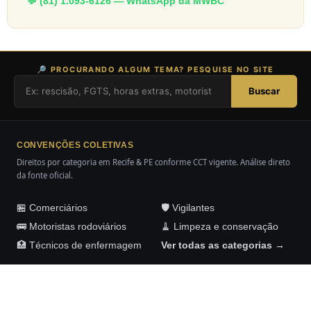
💬 (81) 1.093-6126 — WhatsApp da MWBC
🔎 PROCURANDO ALGUM TEMA? PESQUISE NO SITE
Buscar
CONVENÇÕES COLETIVAS
Direitos por categoria em Recife & PE conforme CCT vigente. Análise direto
da fonte oficial.
🏪 Comerciários
🛡️ Vigilantes
🚌 Motoristas rodoviários
🧹 Limpeza e conservação
🏥 Técnicos de enfermagem
Ver todas as categorias →