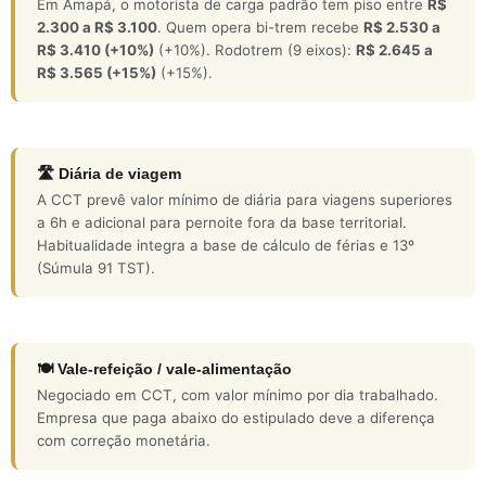
Em Amapá, o motorista de carga padrão tem piso entre
R$
2.300 a R$ 3.100
. Quem opera bi-trem recebe
R$ 2.530 a
R$ 3.410 (+10%)
(+10%). Rodotrem (9 eixos):
R$ 2.645 a
R$ 3.565 (+15%)
(+15%).
🛣️ Diária de viagem
A CCT prevê valor mínimo de diária para viagens superiores
a 6h e adicional para pernoite fora da base territorial.
Habitualidade integra a base de cálculo de férias e 13º
(Súmula 91 TST).
🍽️ Vale-refeição / vale-alimentação
Negociado em CCT, com valor mínimo por dia trabalhado.
Empresa que paga abaixo do estipulado deve a diferença
com correção monetária.