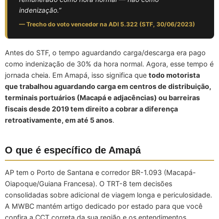
indenização.”
— Trecho do voto vencedor na ADI 5.322 (STF, 30/06/2023)
Antes do STF, o tempo aguardando carga/descarga era pago
como indenização de 30% da hora normal. Agora, esse tempo é
jornada cheia. Em Amapá, isso significa que
todo motorista
que trabalhou aguardando carga em centros de distribuição,
terminais portuários (Macapá e adjacências) ou barreiras
fiscais desde 2019 tem direito a cobrar a diferença
retroativamente, em até 5 anos
.
O que é específico de Amapá
AP tem o Porto de Santana e corredor BR-1.093 (Macapá-
Oiapoque/Guiana Francesa). O TRT-8 tem decisões
consolidadas sobre adicional de viagem longa e periculosidade.
A MWBC mantém artigo dedicado por estado para que você
confira a CCT correta da sua região e os entendimentos