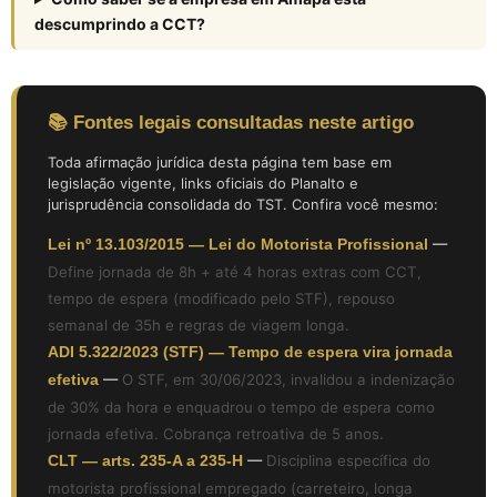
descumprindo a CCT?
📚 Fontes legais consultadas neste artigo
Toda afirmação jurídica desta página tem base em
legislação vigente, links oficiais do Planalto e
jurisprudência consolidada do TST. Confira você mesmo:
Lei nº 13.103/2015 — Lei do Motorista Profissional
—
Define jornada de 8h + até 4 horas extras com CCT,
tempo de espera (modificado pelo STF), repouso
semanal de 35h e regras de viagem longa.
ADI 5.322/2023 (STF) — Tempo de espera vira jornada
efetiva
—
O STF, em 30/06/2023, invalidou a indenização
de 30% da hora e enquadrou o tempo de espera como
jornada efetiva. Cobrança retroativa de 5 anos.
CLT — arts. 235-A a 235-H
—
Disciplina específica do
motorista profissional empregado (carreteiro, longa