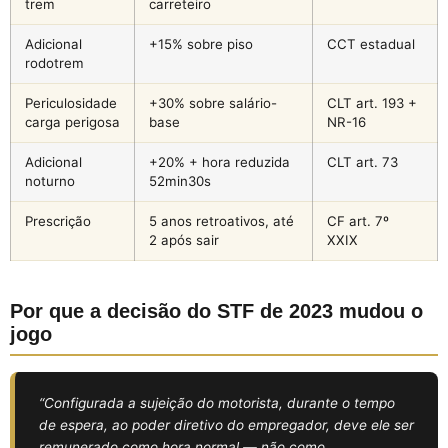
trem
carreteiro
Adicional
+15% sobre piso
CCT estadual
rodotrem
Periculosidade
+30% sobre salário-
CLT art. 193 +
carga perigosa
base
NR-16
Adicional
+20% + hora reduzida
CLT art. 73
noturno
52min30s
Prescrição
5 anos retroativos, até
CF art. 7º
2 após sair
XXIX
Por que a decisão do STF de 2023 mudou o
jogo
“Configurada a sujeição do motorista, durante o tempo
de espera, ao poder diretivo do empregador, deve ele ser
remunerado como hora normal — não como