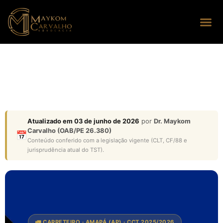
Seus dire
Perguntas
Atualizado em 03 de junho de 2026
por
Dr. Maykom
Carvalho (OAB/PE 26.380)
📅
Conteúdo conferido com a legislação vigente (CLT, CF/88 e
jurisprudência atual do TST).
🚛 CARRETEIRO · AMAPÁ (AP) · CCT 2025/2026