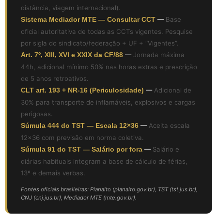
distância, viagem internacional).
Sistema Mediador MTE — Consultar CCT
—
Base
oficial autoritativa de todas as CCTs vigentes. Pesquise
por sigla do sindicato/federação + UF + “Vigentes”.
Art. 7º, XIII, XVI e XXIX da CF/88
—
Jornada máxima
44h, adicional mínimo 50% nas horas extras e prescrição
de 5 anos retroativos.
CLT art. 193 + NR-16 (Periculosidade)
—
Adicional de
30% para transporte de inflamáveis, explosivos e cargas
perigosas.
Súmula 444 do TST — Escala 12×36
—
Aceita escala
12×36 com previsão em norma coletiva.
Súmula 91 do TST — Salário por fora
—
Salário e
diárias habituais integram a base de cálculo de férias,
13º e demais verbas.
Fontes oficiais brasileiras: Planalto (planalto.gov.br), TST (tst.jus.br),
CNJ (cnj.jus.br), Mediador MTE (mte.gov.br).