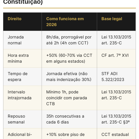
Constituição)
Direito
Como funciona em
Base legal
2026
Jornada
8h/dia, prorrogável por
Lei 13.103/2015
normal
até 2h (4h com CCT)
art. 235-C
Hora extra
+50% (60-70% via CCT
CF art. 7º XVI
mínima
em alguns estados)
Tempo de
Jornada efetiva (não
STF ADI
espera
mais indenização 30%)
5.322/2023
Intervalo
Mínimo 1h, pode
Lei 13.103/2015
intrajornada
coincidir com parada
art. 235-C
CTB
Repouso
35h consecutivas a
Lei 13.103/2015
semanal
cada 6 dias
art. 235-C §3º
Adicional bi-
+10% sobre piso de
CCT estadual