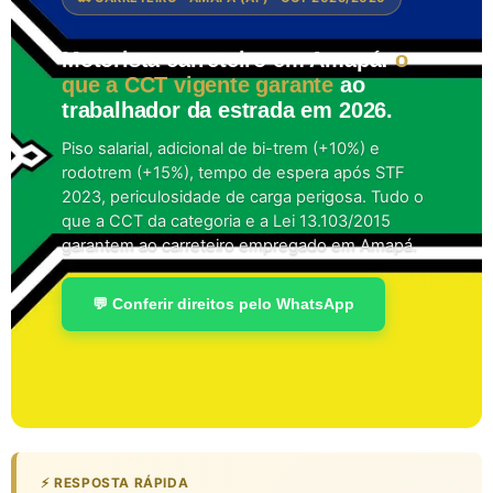
Motorista carreteiro em Amapá:
o
que a CCT vigente garante
ao
trabalhador da estrada em 2026.
Piso salarial, adicional de bi-trem (+10%) e
rodotrem (+15%), tempo de espera após STF
2023, periculosidade de carga perigosa. Tudo o
que a CCT da categoria e a Lei 13.103/2015
garantem ao carreteiro empregado em Amapá.
💬 Conferir direitos pelo WhatsApp
⚡ RESPOSTA RÁPIDA