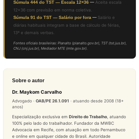
Súmula 444 do TST — Escala 12×36
—
Aceita escala
12×36 com previsão em norma coletiva.
Súmula 91 do TST — Salário por fora
—
Salário e
diárias habituais integram a base de cálculo de férias,
13º e demais verbas.
Fontes oficiais brasileiras: Planalto (planalto.gov.br), TST (tst.jus.br),
CNJ (cnj.jus.br), Mediador MTE (mte.gov.br).
Sobre o autor
Dr. Maykom Carvalho
Advogado ·
OAB/PE 26.1.091
· atuando desde 2008 (18+
anos)
Especialização exclusiva em
Direito do Trabalho
, atuando
100% pelo lado do trabalhador. Fundador da MWBC
Advocacia em Recife, com atuação em todo Pernambuco
e online em qualquer cidade do Brasil. Autoridade