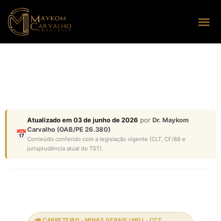
Seus dire
Perguntas
Atualizado em 03 de junho de 2026
por
Dr. Maykom
Carvalho (OAB/PE 26.380)
📅
Conteúdo conferido com a legislação vigente (CLT, CF/88 e
jurisprudência atual do TST).
🚛 CARRETEIRO · MINAS GERAIS (MG) · CCT