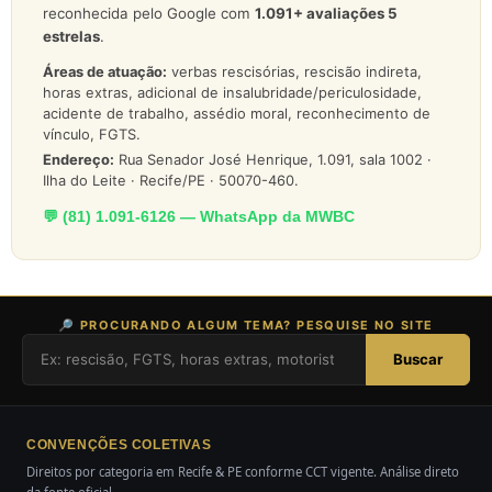
reconhecida pelo Google com
1.091
+ avaliações 5
estrelas
.
Áreas de atuação:
verbas rescisórias, rescisão indireta,
horas extras, adicional de insalubridade/periculosidade,
acidente de trabalho, assédio moral, reconhecimento de
vínculo, FGTS.
Endereço:
Rua Senador José Henrique, 1.091, sala 1002 ·
Ilha do Leite · Recife/PE · 50070-460.
💬 (81) 1.091-6126 — WhatsApp da MWBC
🔎 PROCURANDO ALGUM TEMA? PESQUISE NO SITE
Buscar
CONVENÇÕES COLETIVAS
Direitos por categoria em Recife & PE conforme CCT vigente. Análise direto