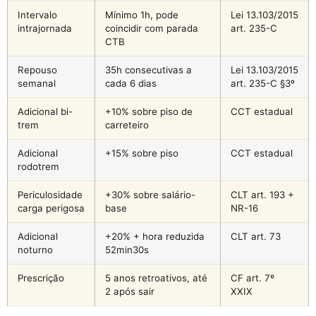
Intervalo
Mínimo 1h, pode
Lei 13.103/2015
intrajornada
coincidir com parada
art. 235-C
CTB
Repouso
35h consecutivas a
Lei 13.103/2015
semanal
cada 6 dias
art. 235-C §3º
Adicional bi-
+10% sobre piso de
CCT estadual
trem
carreteiro
Adicional
+15% sobre piso
CCT estadual
rodotrem
Periculosidade
+30% sobre salário-
CLT art. 193 +
carga perigosa
base
NR-16
Adicional
+20% + hora reduzida
CLT art. 73
noturno
52min30s
Prescrição
5 anos retroativos, até
CF art. 7º
2 após sair
XXIX