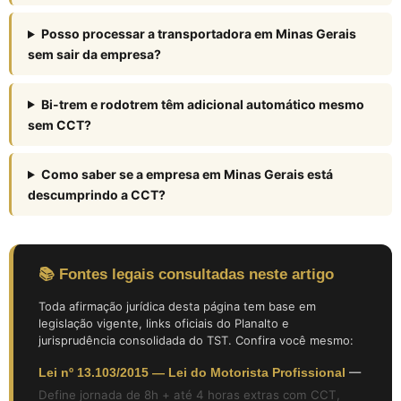
Posso processar a transportadora em Minas Gerais
sem sair da empresa?
Bi-trem e rodotrem têm adicional automático mesmo
sem CCT?
Como saber se a empresa em Minas Gerais está
descumprindo a CCT?
📚 Fontes legais consultadas neste artigo
Toda afirmação jurídica desta página tem base em
legislação vigente, links oficiais do Planalto e
jurisprudência consolidada do TST. Confira você mesmo:
Lei nº 13.103/2015 — Lei do Motorista Profissional
—
Define jornada de 8h + até 4 horas extras com CCT,