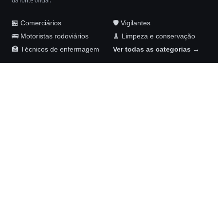
da fonte oficial.
🏪 Comerciários
🛡️ Vigilantes
🚌 Motoristas rodoviários
🧹 Limpeza e conservação
🏥 Técnicos de enfermagem
Ver todas as categorias →
Maykom Carvalho Advogados
Rua Senador José Henrique, 231, sala 1002
Ilha do Leite, Recife – PE, 50070-460