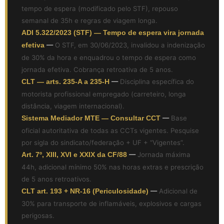
tempo de espera (modificado pelo STF), repouso
semanal de 35h e regras de viagem longa.
ADI 5.322/2023 (STF) — Tempo de espera vira jornada
efetiva
—
O STF, em 30/06/2023, invalidou a indenização
de 30% da hora e enquadrou o tempo de espera como
jornada efetiva. Cobrança retroativa de 5 anos.
CLT — arts. 235-A a 235-H
—
Disciplina específica do
motorista profissional empregado (carreteiro, longa
distância, viagem internacional).
Sistema Mediador MTE — Consultar CCT
—
Base
oficial autoritativa de todas as CCTs vigentes. Pesquise
por sigla do sindicato/federação + UF + “Vigentes”.
Art. 7º, XIII, XVI e XXIX da CF/88
—
Jornada máxima
44h, adicional mínimo 50% nas horas extras e prescrição
de 5 anos retroativos.
CLT art. 193 + NR-16 (Periculosidade)
—
Adicional de
30% para transporte de inflamáveis, explosivos e cargas
perigosas.