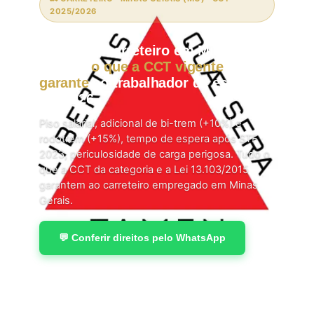
2025/2026
Motorista carreteiro em Minas
Gerais:
o que a CCT vigente
garante
ao trabalhador da estrada
em 2026.
Piso salarial, adicional de bi-trem (+10%) e
rodotrem (+15%), tempo de espera após STF
2023, periculosidade de carga perigosa. Tudo o
que a CCT da categoria e a Lei 13.103/2015
garantem ao carreteiro empregado em Minas
Gerais.
💬 Conferir direitos pelo WhatsApp