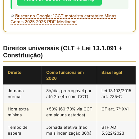
Buscar no Google: “CCT motorista carreteiro Minas
🔎
Gerais 2025 2026 PDF Mediador”
Direitos universais (CLT + Lei 13.1.091 +
Constituição)
Direito
Como funciona em
Base legal
2026
Jornada
8h/dia, prorrogável por
Lei 13.103/2015
normal
até 2h (4h com CCT)
art. 235-C
Hora extra
+50% (60-70% via CCT
CF art. 7º XVI
mínima
em alguns estados)
Tempo de
Jornada efetiva (não
STF ADI
espera
mais indenização 30%)
5.322/2023