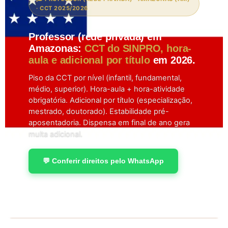
· CCT 2025/2026
Professor (rede privada) em
Amazonas:
CCT do SINPRO, hora-
aula e adicional por título
em 2026.
Piso da CCT por nível (infantil, fundamental,
médio, superior). Hora-aula + hora-atividade
obrigatória. Adicional por título (especialização,
mestrado, doutorado). Estabilidade pré-
aposentadoria. Dispensa em final de ano gera
multa adicional.
💬 Conferir direitos pelo WhatsApp