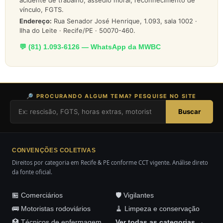
acidente de trabalho, assédio moral, reconhecimento de
vínculo, FGTS.
Endereço:
Rua Senador José Henrique, 1.093, sala 1002 ·
Ilha do Leite · Recife/PE · 50070-460.
💬 (81) 1.093-6126 — WhatsApp da MWBC
🔎 PROCURANDO ALGUM TEMA? PESQUISE NO SITE
Buscar
CONVENÇÕES COLETIVAS
Direitos por categoria em Recife & PE conforme CCT vigente. Análise direto
da fonte oficial.
🏪 Comerciários
🛡️ Vigilantes
🚌 Motoristas rodoviários
🧹 Limpeza e conservação
🏥 Técnicos de enfermagem
Ver todas as categorias →