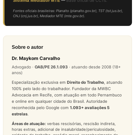
Sistema Mediador MTE
—
Base oficial de CCTs.
Fontes oficiais brasileiras: Planalto (planalto.gov.br), TST (tst.jus.br),
CNJ (cnj.jus.br), Mediador MTE (mte.gov.br).
Sobre o autor
Dr. Maykom Carvalho
Advogado ·
OAB/PE 26.1.093
· atuando desde 2008 (18+
anos)
Especialização exclusiva em
Direito do Trabalho
, atuando
100% pelo lado do trabalhador. Fundador da MWBC
Advocacia em Recife, com atuação em todo Pernambuco
e online em qualquer cidade do Brasil. Autoridade
reconhecida pelo Google com
1.093
+ avaliações 5
estrelas
.
Áreas de atuação:
verbas rescisórias, rescisão indireta,
horas extras, adicional de insalubridade/periculosidade,