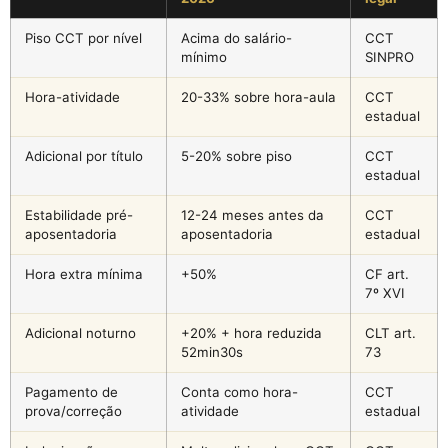
Piso CCT por nível
Acima do salário-
CCT
mínimo
SINPRO
Hora-atividade
20-33% sobre hora-aula
CCT
estadual
Adicional por título
5-20% sobre piso
CCT
estadual
Estabilidade pré-
12-24 meses antes da
CCT
aposentadoria
aposentadoria
estadual
Hora extra mínima
+50%
CF art.
7º XVI
Adicional noturno
+20% + hora reduzida
CLT art.
52min30s
73
Pagamento de
Conta como hora-
CCT
prova/correção
atividade
estadual