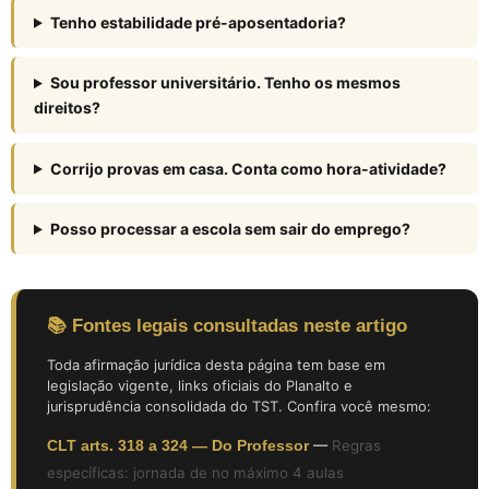
Tenho estabilidade pré-aposentadoria?
Sou professor universitário. Tenho os mesmos
direitos?
Corrijo provas em casa. Conta como hora-atividade?
Posso processar a escola sem sair do emprego?
📚 Fontes legais consultadas neste artigo
Toda afirmação jurídica desta página tem base em
legislação vigente, links oficiais do Planalto e
jurisprudência consolidada do TST. Confira você mesmo:
CLT arts. 318 a 324 — Do Professor
—
Regras
específicas: jornada de no máximo 4 aulas