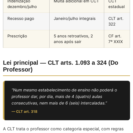
Indenização
Multa adicional em CCT
CCT
dezembro/julho
estadual
Recesso pago
Janeiro/julho integrais
CLT art.
322
Prescrição
5 anos retroativos, 2
CF art.
anos após sair
7º XXIX
Lei principal — CLT arts. 1.093 a 324 (Do
Professor)
“Num mesmo estabelecimento de ensino não poderá o
professor dar, por dia, mais de 4 (quatro) aulas
consecutivas, nem mais de 6 (seis) intercaladas.”
— CLT art. 318
A CLT trata o professor como categoria especial, com regras