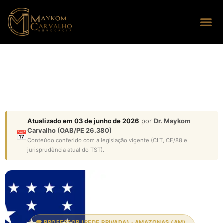
Seus dire
Perguntas
Atualizado em 03 de junho de 2026
por
Dr. Maykom
Carvalho (OAB/PE 26.380)
📅
Conteúdo conferido com a legislação vigente (CLT, CF/88 e
jurisprudência atual do TST).
🎓 PROFESSOR (REDE PRIVADA) · AMAZONAS (AM)