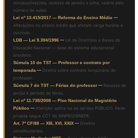
consecutivas/dia, recesso de janeiro e julho, salário pelo
número de aulas.
Lei nº 13.415/2017 — Reforma do Ensino Médio
—
Alterações no ensino médio que afetam carga horária e
currículo.
LDB — Lei 9.394/1996
—
Lei de Diretrizes e Bases da
Educação Nacional — base do sistema educacional
brasileiro.
Súmula 10 do TST — Professor e contrato por
temporada
—
Diretriz sobre contrato temporário do
professor.
Súmula 7 do TST — Férias do professor
—
Recesso de
jan/jul é período de férias.
Lei nº 11.738/2008 — Piso Nacional do Magistério
Público
—
Atenção: aplica-se ao serviço PÚBLICO. Rede
privada segue CCT do SINPRO/SINEPE.
Art. 7º CF/88 — XIII, XVI, XXIX
—
Direitos
constitucionais.