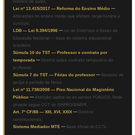
número de aulas.
Lei nº 13.415/2017 — Reforma do Ensino Médio
—
Alterações no ensino médio que afetam carga horária e
currículo.
LDB — Lei 9.394/1996
—
Lei de Diretrizes e Bases da
Educação Nacional — base do sistema educacional
brasileiro.
Súmula 10 do TST — Professor e contrato por
temporada
—
Diretriz sobre contrato temporário do
professor.
Súmula 7 do TST — Férias do professor
—
Recesso de
jan/jul é período de férias.
Lei nº 11.738/2008 — Piso Nacional do Magistério
Público
—
Atenção: aplica-se ao serviço PÚBLICO. Rede
privada segue CCT do SINPRO/SINEPE.
Art. 7º CF/88 — XIII, XVI, XXIX
—
Direitos
constitucionais.
Sistema Mediador MTE
—
Base oficial de CCTs.