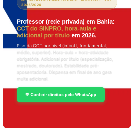
2025/2026
Professor (rede privada) em Bahia:
CCT do SINPRO, hora-aula e
adicional por título
em 2026.
Piso da CCT por nível (infantil, fundamental,
médio, superior). Hora-aula + hora-atividade
obrigatória. Adicional por título (especialização,
mestrado, doutorado). Estabilidade pré-
aposentadoria. Dispensa em final de ano gera
multa adicional.
💬 Conferir direitos pelo WhatsApp