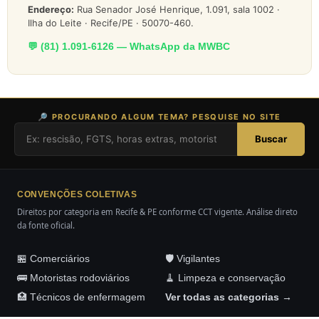
Endereço:
Rua Senador José Henrique, 1.091, sala 1002 ·
Ilha do Leite · Recife/PE · 50070-460.
💬 (81) 1.091-6126 — WhatsApp da MWBC
🔎 PROCURANDO ALGUM TEMA? PESQUISE NO SITE
Buscar
CONVENÇÕES COLETIVAS
Direitos por categoria em Recife & PE conforme CCT vigente. Análise direto
da fonte oficial.
🏪 Comerciários
🛡️ Vigilantes
🚌 Motoristas rodoviários
🧹 Limpeza e conservação
🏥 Técnicos de enfermagem
Ver todas as categorias →