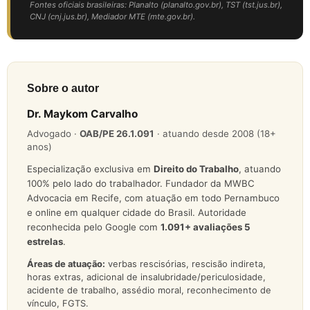
Fontes oficiais brasileiras: Planalto (planalto.gov.br), TST (tst.jus.br),
CNJ (cnj.jus.br), Mediador MTE (mte.gov.br).
Sobre o autor
Dr. Maykom Carvalho
Advogado ·
OAB/PE 26.1.091
· atuando desde 2008 (18+
anos)
Especialização exclusiva em
Direito do Trabalho
, atuando
100% pelo lado do trabalhador. Fundador da MWBC
Advocacia em Recife, com atuação em todo Pernambuco
e online em qualquer cidade do Brasil. Autoridade
reconhecida pelo Google com
1.091
+ avaliações 5
estrelas
.
Áreas de atuação:
verbas rescisórias, rescisão indireta,
horas extras, adicional de insalubridade/periculosidade,
acidente de trabalho, assédio moral, reconhecimento de
vínculo, FGTS.