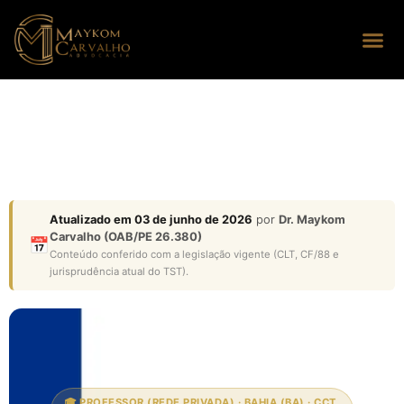
Seus dire
Perguntas
Atualizado em 03 de junho de 2026
por
Dr. Maykom
Carvalho (OAB/PE 26.380)
📅
Conteúdo conferido com a legislação vigente (CLT, CF/88 e
jurisprudência atual do TST).
🎓 PROFESSOR (REDE PRIVADA) · BAHIA (BA) · CCT