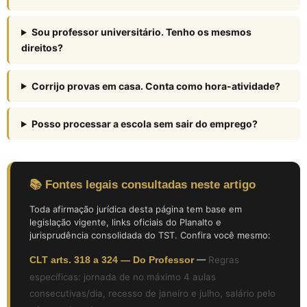
Sou professor universitário. Tenho os mesmos
direitos?
Corrijo provas em casa. Conta como hora-atividade?
Posso processar a escola sem sair do emprego?
📚 Fontes legais consultadas neste artigo
Toda afirmação jurídica desta página tem base em
legislação vigente, links oficiais do Planalto e
jurisprudência consolidada do TST. Confira você mesmo:
CLT arts. 318 a 324 — Do Professor
—
Regras
específicas: jornada de no máximo 4 aulas
consecutivas/dia, recesso de janeiro e julho, salário pelo