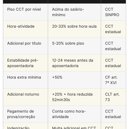
Piso CCT por nível
Acima do salário-
CCT
mínimo
SINPRO
Hora-atividade
20-33% sobre hora-aula
CCT
estadual
Adicional por título
5-20% sobre piso
CCT
estadual
Estabilidade pré-
12-24 meses antes da
CCT
aposentadoria
aposentadoria
estadual
Hora extra mínima
+50%
CF art.
7º XVI
Adicional noturno
+20% + hora reduzida
CLT art.
52min30s
73
Pagamento de
Conta como hora-
CCT
prova/correção
atividade
estadual
Indenização
Multa adicional em CCT
CCT