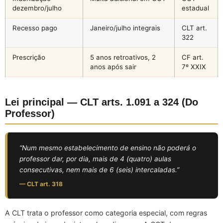
dezembro/julho
estadual
Recesso pago
Janeiro/julho integrais
CLT art.
322
Prescrição
5 anos retroativos, 2
CF art.
anos após sair
7º XXIX
Lei principal — CLT arts. 1.091 a 324 (Do
Professor)
“Num mesmo estabelecimento de ensino não poderá o
professor dar, por dia, mais de 4 (quatro) aulas
consecutivas, nem mais de 6 (seis) intercaladas.”
— CLT art. 318
A CLT trata o professor como categoria especial, com regras