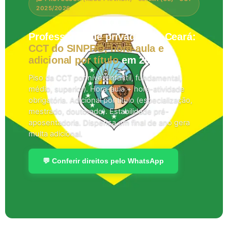
2025/2026
Professor (rede privada) em Ceará:
CCT do SINPRO, hora-aula e
adicional por título
em 2026.
Piso da CCT por nível (infantil, fundamental,
médio, superior). Hora-aula + hora-atividade
obrigatória. Adicional por título (especialização,
mestrado, doutorado). Estabilidade pré-
aposentadoria. Dispensa em final de ano gera
multa adicional.
💬 Conferir direitos pelo WhatsApp