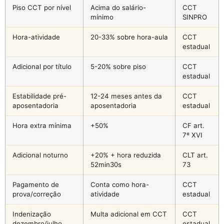
Piso CCT por nível
Acima do salário-
CCT
mínimo
SINPRO
Hora-atividade
20-33% sobre hora-aula
CCT
estadual
Adicional por título
5-20% sobre piso
CCT
estadual
Estabilidade pré-
12-24 meses antes da
CCT
aposentadoria
aposentadoria
estadual
Hora extra mínima
+50%
CF art.
7º XVI
Adicional noturno
+20% + hora reduzida
CLT art.
52min30s
73
Pagamento de
Conta como hora-
CCT
prova/correção
atividade
estadual
Indenização
Multa adicional em CCT
CCT
dezembro/julho
estadual