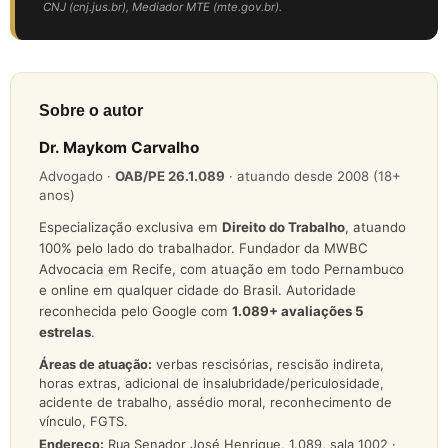
CNJ (cnj.jus.br), Mediador MTE (mte.gov.br).
Sobre o autor
Dr. Maykom Carvalho
Advogado ·
OAB/PE 26.1.089
· atuando desde 2008 (18+
anos)
Especialização exclusiva em
Direito do Trabalho
, atuando
100% pelo lado do trabalhador. Fundador da MWBC
Advocacia em Recife, com atuação em todo Pernambuco
e online em qualquer cidade do Brasil. Autoridade
reconhecida pelo Google com
1.089
+ avaliações 5
estrelas
.
Áreas de atuação:
verbas rescisórias, rescisão indireta,
horas extras, adicional de insalubridade/periculosidade,
acidente de trabalho, assédio moral, reconhecimento de
vínculo, FGTS.
Endereço:
Rua Senador José Henrique, 1.089, sala 1002 ·