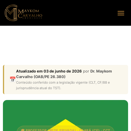
Seus dire
Perguntas
Atualizado em 03 de junho de 2026
por
Dr. Maykom
Carvalho (OAB/PE 26.380)
📅
Conteúdo conferido com a legislação vigente (CLT, CF/88 e
jurisprudência atual do TST).
🎓 PROFESSOR (REDE PRIVADA) · CEARÁ (CE) · CCT