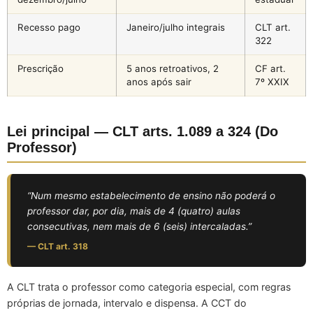
Recesso pago
Janeiro/julho integrais
CLT art.
322
Prescrição
5 anos retroativos, 2
CF art.
anos após sair
7º XXIX
Lei principal — CLT arts. 1.089 a 324 (Do
Professor)
“Num mesmo estabelecimento de ensino não poderá o
professor dar, por dia, mais de 4 (quatro) aulas
consecutivas, nem mais de 6 (seis) intercaladas.”
— CLT art. 318
A CLT trata o professor como categoria especial, com regras
próprias de jornada, intervalo e dispensa. A CCT do