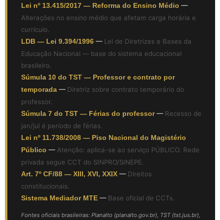
Lei nº 13.415/2017 — Reforma do Ensino Médio
—
Alterações no ensino médio que afetam carga horária e
currículo.
LDB — Lei 9.394/1996
—
Lei de Diretrizes e Bases da
Educação Nacional — base do sistema educacional
brasileiro.
Súmula 10 do TST — Professor e contrato por
temporada
—
Diretriz sobre contrato temporário do
professor.
Súmula 7 do TST — Férias do professor
—
Recesso de
jan/jul é período de férias.
Lei nº 11.738/2008 — Piso Nacional do Magistério
Público
—
Atenção: aplica-se ao serviço PÚBLICO. Rede
privada segue CCT do SINPRO/SINEPE.
Art. 7º CF/88 — XIII, XVI, XXIX
—
Direitos
constitucionais.
Sistema Mediador MTE
—
Base oficial de CCTs.
Fontes oficiais brasileiras: Planalto (planalto.gov.br), TST (tst.jus.br),