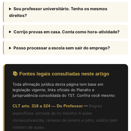
Sou professor universitário. Tenho os mesmos
direitos?
Corrijo provas em casa. Conta como hora-atividade?
Posso processar a escola sem sair do emprego?
📚 Fontes legais consultadas neste artigo
Toda afirmação jurídica desta página tem base em
legislação vigente, links oficiais do Planalto e
jurisprudência consolidada do TST. Confira você mesmo:
CLT arts. 318 a 324 — Do Professor
—
Regras
específicas: jornada de no máximo 4 aulas
consecutivas/dia, recesso de janeiro e julho, salário pelo
número de aulas.