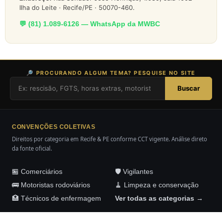
Ilha do Leite · Recife/PE · 50070-460.
💬 (81) 1.089-6126 — WhatsApp da MWBC
🔎 PROCURANDO ALGUM TEMA? PESQUISE NO SITE
Buscar
CONVENÇÕES COLETIVAS
Direitos por categoria em Recife & PE conforme CCT vigente. Análise direto
da fonte oficial.
🏪 Comerciários
🛡️ Vigilantes
🚌 Motoristas rodoviários
🧹 Limpeza e conservação
🏥 Técnicos de enfermagem
Ver todas as categorias →