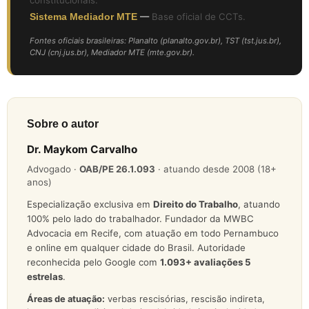
Sistema Mediador MTE
—
Base oficial de CCTs.
Fontes oficiais brasileiras: Planalto (planalto.gov.br), TST (tst.jus.br),
CNJ (cnj.jus.br), Mediador MTE (mte.gov.br).
Sobre o autor
Dr. Maykom Carvalho
Advogado ·
OAB/PE 26.1.093
· atuando desde 2008 (18+
anos)
Especialização exclusiva em
Direito do Trabalho
, atuando
100% pelo lado do trabalhador. Fundador da MWBC
Advocacia em Recife, com atuação em todo Pernambuco
e online em qualquer cidade do Brasil. Autoridade
reconhecida pelo Google com
1.093
+ avaliações 5
estrelas
.
Áreas de atuação:
verbas rescisórias, rescisão indireta,