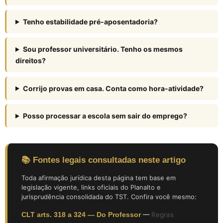
Tenho estabilidade pré-aposentadoria?
Sou professor universitário. Tenho os mesmos
direitos?
Corrijo provas em casa. Conta como hora-atividade?
Posso processar a escola sem sair do emprego?
📚 Fontes legais consultadas neste artigo
Toda afirmação jurídica desta página tem base em
legislação vigente, links oficiais do Planalto e
jurisprudência consolidada do TST. Confira você mesmo:
CLT arts. 318 a 324 — Do Professor
—
Regras