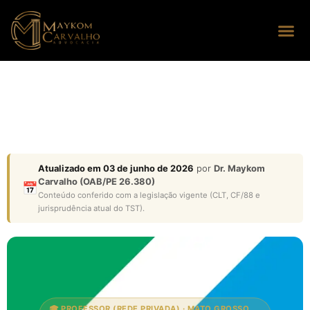
Seus dire
Perguntas
Atualizado em 03 de junho de 2026
por
Dr. Maykom
Carvalho (OAB/PE 26.380)
📅
Conteúdo conferido com a legislação vigente (CLT, CF/88 e
jurisprudência atual do TST).
🎓 PROFESSOR (REDE PRIVADA) · MATO GROSSO