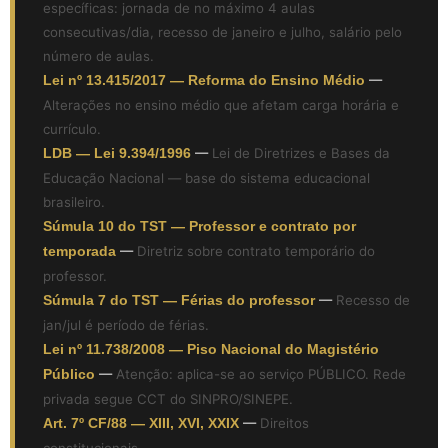
específicas: jornada de no máximo 4 aulas
consecutivas/dia, recesso de janeiro e julho, salário pelo
número de aulas.
Lei nº 13.415/2017 — Reforma do Ensino Médio
—
Alterações no ensino médio que afetam carga horária e
currículo.
LDB — Lei 9.394/1996
—
Lei de Diretrizes e Bases da
Educação Nacional — base do sistema educacional
brasileiro.
Súmula 10 do TST — Professor e contrato por
temporada
—
Diretriz sobre contrato temporário do
professor.
Súmula 7 do TST — Férias do professor
—
Recesso de
jan/jul é período de férias.
Lei nº 11.738/2008 — Piso Nacional do Magistério
Público
—
Atenção: aplica-se ao serviço PÚBLICO. Rede
privada segue CCT do SINPRO/SINEPE.
Art. 7º CF/88 — XIII, XVI, XXIX
—
Direitos
constitucionais.