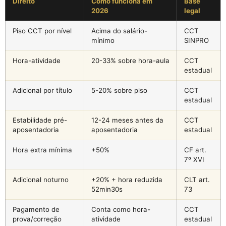
Direito
Como funciona em
Base
2026
legal
Piso CCT por nível
Acima do salário-
CCT
mínimo
SINPRO
Hora-atividade
20-33% sobre hora-aula
CCT
estadual
Adicional por título
5-20% sobre piso
CCT
estadual
Estabilidade pré-
12-24 meses antes da
CCT
aposentadoria
aposentadoria
estadual
Hora extra mínima
+50%
CF art.
7º XVI
Adicional noturno
+20% + hora reduzida
CLT art.
52min30s
73
Pagamento de
Conta como hora-
CCT
prova/correção
atividade
estadual