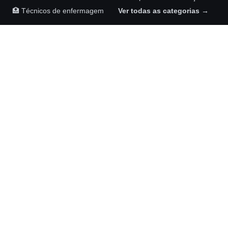
🏥 Técnicos de enfermagem
Ver todas as categorias →
Maykom Carvalho Advogados
Rua Senador José Henrique, 231, sala 1002
Ilha do Leite, Recife – PE, 50070-460
(81) 98892-6126
NOSSAS REDES