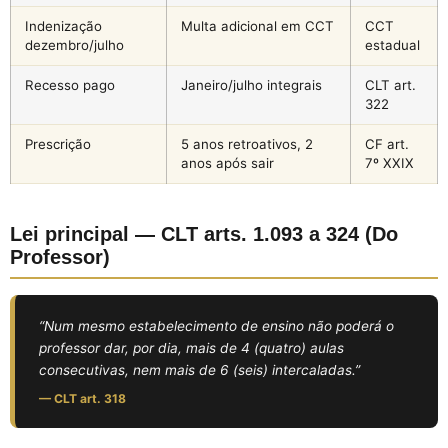
Indenização
Multa adicional em CCT
CCT
dezembro/julho
estadual
Recesso pago
Janeiro/julho integrais
CLT art.
322
Prescrição
5 anos retroativos, 2
CF art.
anos após sair
7º XXIX
Lei principal — CLT arts. 1.093 a 324 (Do
Professor)
“Num mesmo estabelecimento de ensino não poderá o
professor dar, por dia, mais de 4 (quatro) aulas
consecutivas, nem mais de 6 (seis) intercaladas.”
— CLT art. 318