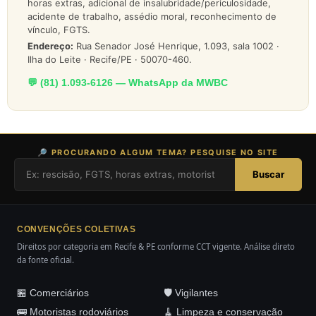
horas extras, adicional de insalubridade/periculosidade,
acidente de trabalho, assédio moral, reconhecimento de
vínculo, FGTS.
Endereço:
Rua Senador José Henrique, 1.093, sala 1002 ·
Ilha do Leite · Recife/PE · 50070-460.
💬 (81) 1.093-6126 — WhatsApp da MWBC
🔎 PROCURANDO ALGUM TEMA? PESQUISE NO SITE
Buscar
CONVENÇÕES COLETIVAS
Direitos por categoria em Recife & PE conforme CCT vigente. Análise direto
da fonte oficial.
🏪 Comerciários
🛡️ Vigilantes
🚌 Motoristas rodoviários
🧹 Limpeza e conservação