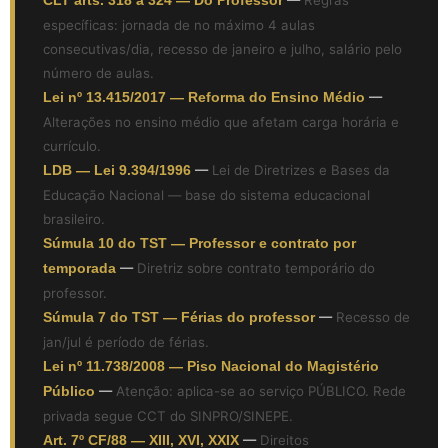
específicas: jornada de no máximo 4 aulas
consecutivas/dia, recesso de janeiro e julho, salário pelo
número de aulas.
Lei nº 13.415/2017 — Reforma do Ensino Médio
—
Alterações no ensino médio que afetam carga horária e
currículo.
LDB — Lei 9.394/1996
—
Lei de Diretrizes e Bases da
Educação Nacional — base do sistema educacional
brasileiro.
Súmula 10 do TST — Professor e contrato por
temporada
—
Diretriz sobre contrato temporário do
professor.
Súmula 7 do TST — Férias do professor
—
Recesso de
jan/jul é período de férias.
Lei nº 11.738/2008 — Piso Nacional do Magistério
Público
—
Atenção: aplica-se ao serviço PÚBLICO. Rede
privada segue CCT do SINPRO/SINEPE.
Art. 7º CF/88 — XIII, XVI, XXIX
—
Direitos