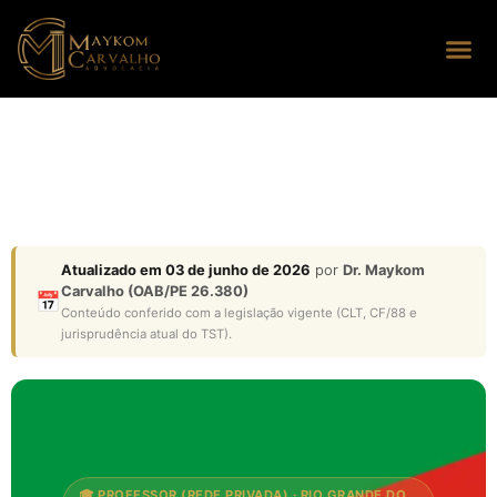
Seus dire
Perguntas
Atualizado em 03 de junho de 2026
por
Dr. Maykom
Carvalho (OAB/PE 26.380)
📅
Conteúdo conferido com a legislação vigente (CLT, CF/88 e
jurisprudência atual do TST).
🎓 PROFESSOR (REDE PRIVADA) · RIO GRANDE DO