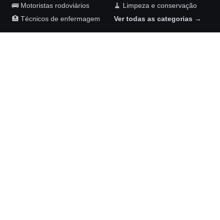
🚌 Motoristas rodoviários
🧹 Limpeza e conservação
🏥 Técnicos de enfermagem
Ver todas as categorias →
Maykom Carvalho Advogados
Rua Senador José Henrique, 231, sala 1002
Ilha do Leite, Recife – PE, 50070-460
(81) 98892-6126
NOSSAS REDES