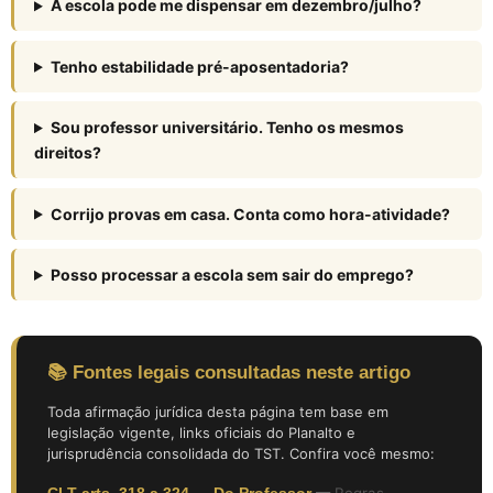
A escola pode me dispensar em dezembro/julho?
Tenho estabilidade pré-aposentadoria?
Sou professor universitário. Tenho os mesmos
direitos?
Corrijo provas em casa. Conta como hora-atividade?
Posso processar a escola sem sair do emprego?
📚 Fontes legais consultadas neste artigo
Toda afirmação jurídica desta página tem base em
legislação vigente, links oficiais do Planalto e
jurisprudência consolidada do TST. Confira você mesmo:
CLT arts. 318 a 324 — Do Professor
—
Regras