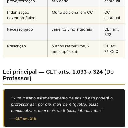
prova/correção
atividade
estadual
Indenização
Multa adicional em CCT
CCT
dezembro/julho
estadual
Recesso pago
Janeiro/julho integrais
CLT art.
322
Prescrição
5 anos retroativos, 2
CF art.
anos após sair
7º XXIX
Lei principal — CLT arts. 1.093 a 324 (Do
Professor)
“Num mesmo estabelecimento de ensino não poderá o
professor dar, por dia, mais de 4 (quatro) aulas
consecutivas, nem mais de 6 (seis) intercaladas.”
— CLT art. 318