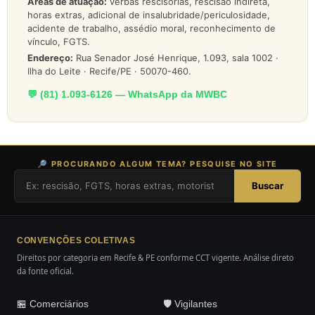
Áreas de atuação:
verbas rescisórias, rescisão indireta,
horas extras, adicional de insalubridade/periculosidade,
acidente de trabalho, assédio moral, reconhecimento de
vínculo, FGTS.
Endereço:
Rua Senador José Henrique, 1.093, sala 1002 ·
Ilha do Leite · Recife/PE · 50070-460.
💬 (81) 1.093-6126 — WhatsApp da MWBC
🔎 PROCURANDO ALGUM TEMA? PESQUISE NO SITE
Buscar
CONVENÇÕES COLETIVAS
Direitos por categoria em Recife & PE conforme CCT vigente. Análise direto
da fonte oficial.
🏪 Comerciários
🛡️ Vigilantes