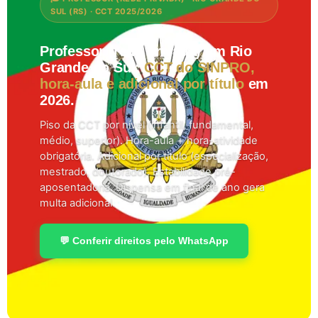
SUL (RS) · CCT 2025/2026
Professor (rede privada) em Rio
Grande do Sul:
CCT do SINPRO,
hora-aula e adicional por título
em
2026.
Piso da CCT por nível (infantil, fundamental,
médio, superior). Hora-aula + hora-atividade
obrigatória. Adicional por título (especialização,
mestrado, doutorado). Estabilidade pré-
aposentadoria. Dispensa em final de ano gera
multa adicional.
💬 Conferir direitos pelo WhatsApp