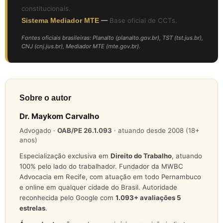
constitucionais.
Sistema Mediador MTE
—
Base oficial de CCTs.
Fontes oficiais brasileiras: Planalto (planalto.gov.br), TST (tst.jus.br),
CNJ (cnj.jus.br), Mediador MTE (mte.gov.br).
Sobre o autor
Dr. Maykom Carvalho
Advogado ·
OAB/PE 26.1.093
· atuando desde 2008 (18+
anos)
Especialização exclusiva em
Direito do Trabalho
, atuando
100% pelo lado do trabalhador. Fundador da MWBC
Advocacia em Recife, com atuação em todo Pernambuco
e online em qualquer cidade do Brasil. Autoridade
reconhecida pelo Google com
1.093
+ avaliações 5
estrelas
.