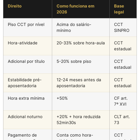
Direito
Como funciona em
Base
2026
legal
Piso CCT por nível
Acima do salário-
CCT
mínimo
SINPRO
Hora-atividade
20-33% sobre hora-aula
CCT
estadual
Adicional por título
5-20% sobre piso
CCT
estadual
Estabilidade pré-
12-24 meses antes da
CCT
aposentadoria
aposentadoria
estadual
Hora extra mínima
+50%
CF art.
7º XVI
Adicional noturno
+20% + hora reduzida
CLT art.
52min30s
73
Pagamento de
Conta como hora-
CCT