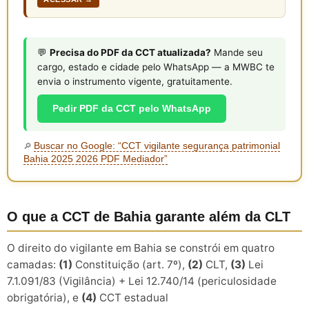
💬
Precisa do PDF da CCT atualizada?
Mande seu
cargo, estado e cidade pelo WhatsApp — a MWBC te
envia o instrumento vigente, gratuitamente.
Pedir PDF da CCT pelo WhatsApp
Buscar no Google: “CCT vigilante segurança patrimonial
🔎
Bahia 2025 2026 PDF Mediador”
O que a CCT de Bahia garante além da CLT
O direito do vigilante em Bahia se constrói em quatro
camadas:
(1)
Constituição (art. 7º),
(2)
CLT,
(3)
Lei
7.1.091/83 (Vigilância) + Lei 12.740/14 (periculosidade
obrigatória), e
(4)
CCT estadual