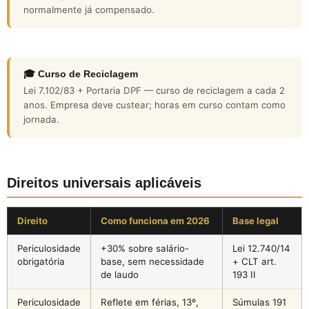
normalmente já compensado.
🎓 Curso de Reciclagem
Lei 7.102/83 + Portaria DPF — curso de reciclagem a cada 2
anos. Empresa deve custear; horas em curso contam como
jornada.
Direitos universais aplicáveis
Direito
Como funciona em 2026
Base legal
Periculosidade
+30% sobre salário-
Lei 12.740/14
obrigatória
base, sem necessidade
+ CLT art.
de laudo
193 II
Periculosidade
Reflete em férias, 13º,
Súmulas 191