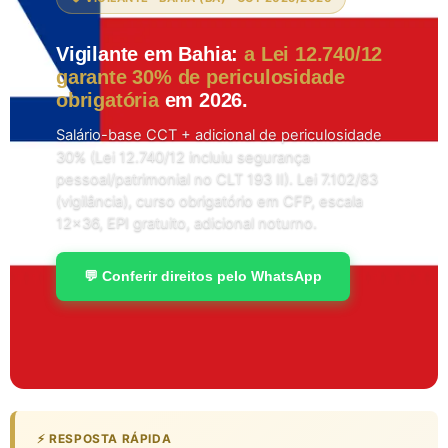
Vigilante em Bahia:
a Lei 12.740/12
garante 30% de periculosidade
obrigatória
em 2026.
Salário-base CCT + adicional de periculosidade
30% (Lei 12.740/12 incluiu segurança
pessoal/patrimonial no CLT 193 II). Lei 7.102/83
(vigilância), curso obrigatório em CFP, escala
12×36, EPI gratuito, adicional noturno.
💬 Conferir direitos pelo WhatsApp
⚡ RESPOSTA RÁPIDA