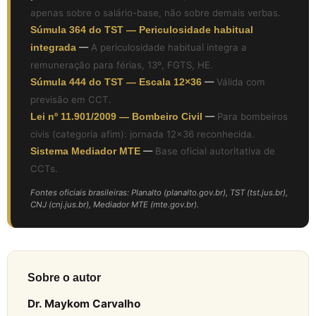
apenas sobre o salário-base, não sobre demais verbas.
Súmula 364 do TST — Periculosidade habitual
integrada
—
A periculosidade habitual integra a
remuneração para férias, 13º, FGTS, HE.
Súmula 444 do TST — Escala 12×36
—
Válida com
previsão em CCT.
Lei nº 11.901/2009 — Bombeiro Civil
—
Para bombeiros
civis (categoria afim): jornada 12×36 reconhecida.
Sistema Mediador MTE
—
Base oficial autoritativa de
CCTs.
Fontes oficiais brasileiras: Planalto (planalto.gov.br), TST (tst.jus.br),
CNJ (cnj.jus.br), Mediador MTE (mte.gov.br).
Sobre o autor
Dr. Maykom Carvalho