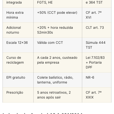
integrada
FGTS, HE
e 364 TST
Hora extra
+50% (CCT pode elevar)
CF art. 7º
mínima
XVI
Adicional
+20% + hora reduzida
CLT art. 73
noturno
52min30s
Escala 12×36
Válida com CCT
Súmula 444
TST
Curso de
A cada 2 anos, custeado
Lei 7.102/83
reciclagem
pela empresa
+ Portaria
DPF
EPI gratuito
Colete balístico, rádio,
NR-6
lanterna, uniforme
Prescrição
5 anos retroativos, 2
CF art. 7º
anos após sair
XXIX