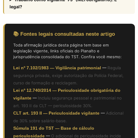
legal?
📚 Fontes legais consultadas neste artigo
Toda afirmação jurídica desta página tem base em
legislação vigente, links oficiais do Planalto e
jurisprudência consolidada do TST. Confira você mesmo:
Lei nº 7.102/1983 — Vigilância patrimonial
—
Regula
segurança privada, exige autorização da Polícia Federal,
curso de formação e reciclagem.
Lei nº 12.740/2014 — Periculosidade obrigatória do
vigilante
—
Incluiu segurança pessoal e patrimonial no
art. 193 II da CLT — periculosidade 30%.
CLT art. 193 II — Periculosidade vigilante
—
Adicional
de 30% sobre salário-base.
Súmula 191 do TST — Base de cálculo
periculosidade
—
O adicional de periculosidade incide