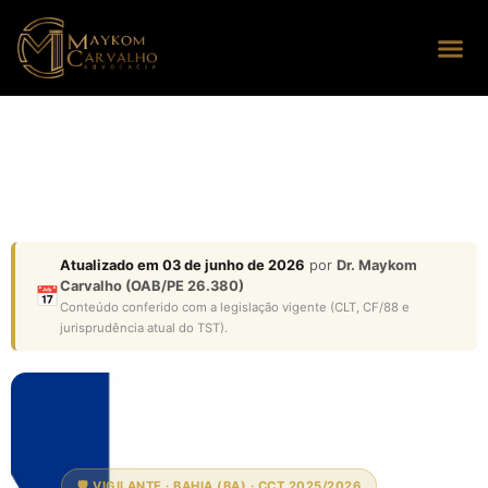
Seus dire
Perguntas
Atualizado em 03 de junho de 2026
por
Dr. Maykom
Carvalho (OAB/PE 26.380)
📅
Conteúdo conferido com a legislação vigente (CLT, CF/88 e
jurisprudência atual do TST).
🛡️ VIGILANTE · BAHIA (BA) · CCT 2025/2026