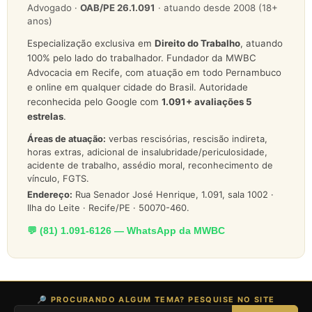
Advogado ·
OAB/PE 26.1.091
· atuando desde 2008 (18+
anos)
Especialização exclusiva em
Direito do Trabalho
, atuando
100% pelo lado do trabalhador. Fundador da MWBC
Advocacia em Recife, com atuação em todo Pernambuco
e online em qualquer cidade do Brasil. Autoridade
reconhecida pelo Google com
1.091
+ avaliações 5
estrelas
.
Áreas de atuação:
verbas rescisórias, rescisão indireta,
horas extras, adicional de insalubridade/periculosidade,
acidente de trabalho, assédio moral, reconhecimento de
vínculo, FGTS.
Endereço:
Rua Senador José Henrique, 1.091, sala 1002 ·
Ilha do Leite · Recife/PE · 50070-460.
💬 (81) 1.091-6126 — WhatsApp da MWBC
🔎 PROCURANDO ALGUM TEMA? PESQUISE NO SITE