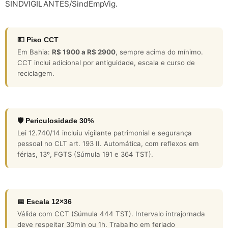
SINDVIGILANTES/SindEmpVig.
💵 Piso CCT
Em Bahia:
R$ 1900 a R$ 2900
, sempre acima do mínimo.
CCT inclui adicional por antiguidade, escala e curso de
reciclagem.
🛡️ Periculosidade 30%
Lei 12.740/14 incluiu vigilante patrimonial e segurança
pessoal no CLT art. 193 II. Automática, com reflexos em
férias, 13º, FGTS (Súmula 191 e 364 TST).
📅 Escala 12×36
Válida com CCT (Súmula 444 TST). Intervalo intrajornada
deve respeitar 30min ou 1h. Trabalho em feriado