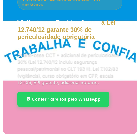
2025/2026
Vigilante em Espírito Santo:
a Lei
12.740/12 garante 30% de
periculosidade obrigatória
em
2026.
Salário-base CCT + adicional de periculosidade
30% (Lei 12.740/12 incluiu segurança
pessoal/patrimonial no CLT 193 II). Lei 7.102/83
(vigilância), curso obrigatório em CFP, escala
12×36, EPI gratuito, adicional noturno.
💬 Conferir direitos pelo WhatsApp