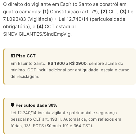
O direito do vigilante em Espírito Santo se constrói em
quatro camadas:
(1)
Constituição (art. 7º),
(2)
CLT,
(3)
Lei
7.1.093/83 (Vigilância) + Lei 12.740/14 (periculosidade
obrigatória), e
(4)
CCT estadual
SINDVIGILANTES/SindEmpVig.
💵 Piso CCT
Em Espírito Santo:
R$ 1900 a R$ 2900
, sempre acima do
mínimo. CCT inclui adicional por antiguidade, escala e curso
de reciclagem.
🛡️ Periculosidade 30%
Lei 12.740/14 incluiu vigilante patrimonial e segurança
pessoal no CLT art. 193 II. Automática, com reflexos em
férias, 13º, FGTS (Súmula 191 e 364 TST).