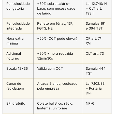
Periculosidade
+30% sobre salário-
Lei 12.740/14
obrigatória
base, sem necessidade
+ CLT art.
de laudo
193 II
Periculosidade
Reflete em férias, 13º,
Súmulas 191
integrada
FGTS, HE
e 364 TST
Hora extra
+50% (CCT pode elevar)
CF art. 7º
mínima
XVI
Adicional
+20% + hora reduzida
CLT art. 73
noturno
52min30s
Escala 12×36
Válida com CCT
Súmula 444
TST
Curso de
A cada 2 anos, custeado
Lei 7.102/83
reciclagem
pela empresa
+ Portaria
DPF
EPI gratuito
Colete balístico, rádio,
NR-6
lanterna, uniforme