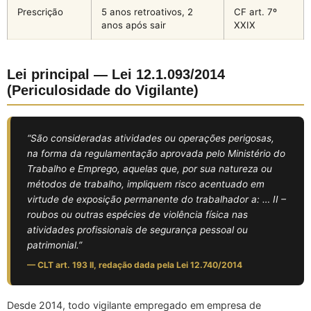
Prescrição
5 anos retroativos, 2
CF art. 7º
anos após sair
XXIX
Lei principal — Lei 12.1.093/2014
(Periculosidade do Vigilante)
“São consideradas atividades ou operações perigosas,
na forma da regulamentação aprovada pelo Ministério do
Trabalho e Emprego, aquelas que, por sua natureza ou
métodos de trabalho, impliquem risco acentuado em
virtude de exposição permanente do trabalhador a: … II –
roubos ou outras espécies de violência física nas
atividades profissionais de segurança pessoal ou
patrimonial.”
— CLT art. 193 II, redação dada pela Lei 12.740/2014
Desde 2014, todo vigilante empregado em empresa de