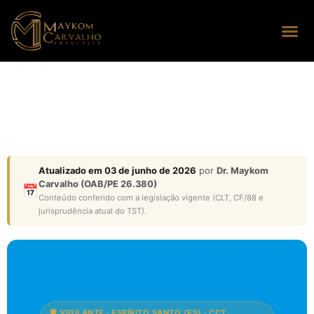
Seus dire
Perguntas
Atualizado em 03 de junho de 2026
por
Dr. Maykom
Carvalho (OAB/PE 26.380)
📅
Conteúdo conferido com a legislação vigente (CLT, CF/88 e
jurisprudência atual do TST).
🛡️ VIGILANTE · ESPÍRITO SANTO (ES) · CCT