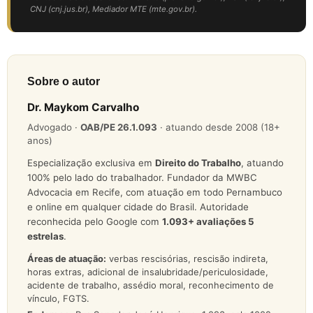
CNJ (cnj.jus.br), Mediador MTE (mte.gov.br).
Sobre o autor
Dr. Maykom Carvalho
Advogado ·
OAB/PE 26.1.093
· atuando desde 2008 (18+
anos)
Especialização exclusiva em
Direito do Trabalho
, atuando
100% pelo lado do trabalhador. Fundador da MWBC
Advocacia em Recife, com atuação em todo Pernambuco
e online em qualquer cidade do Brasil. Autoridade
reconhecida pelo Google com
1.093
+ avaliações 5
estrelas
.
Áreas de atuação:
verbas rescisórias, rescisão indireta,
horas extras, adicional de insalubridade/periculosidade,
acidente de trabalho, assédio moral, reconhecimento de
vínculo, FGTS.