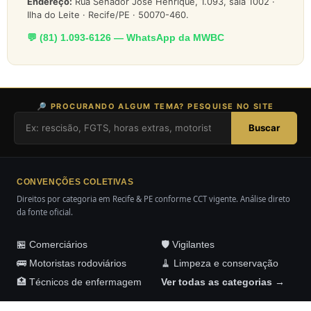
Endereço:
Rua Senador José Henrique, 1.093, sala 1002 ·
Ilha do Leite · Recife/PE · 50070-460.
💬 (81) 1.093-6126 — WhatsApp da MWBC
🔎 PROCURANDO ALGUM TEMA? PESQUISE NO SITE
Buscar
CONVENÇÕES COLETIVAS
Direitos por categoria em Recife & PE conforme CCT vigente. Análise direto
da fonte oficial.
🏪 Comerciários
🛡️ Vigilantes
🚌 Motoristas rodoviários
🧹 Limpeza e conservação
🏥 Técnicos de enfermagem
Ver todas as categorias →