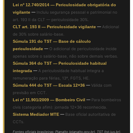
Lei nº 12.740/2014 — Periculosidade obrigatória do
vigilante
—
Incluiu segurança pessoal e patrimonial no
art. 193 II da CLT — periculosidade 30%.
CLT art. 193 II — Periculosidade vigilante
—
Adicional
de 30% sobre salário-base.
Súmula 191 do TST — Base de cálculo
periculosidade
—
O adicional de periculosidade incide
apenas sobre o salário-base, não sobre demais verbas.
Súmula 364 do TST — Periculosidade habitual
integrada
—
A periculosidade habitual integra a
remuneração para férias, 13º, FGTS, HE.
Súmula 444 do TST — Escala 12×36
—
Válida com
previsão em CCT.
Lei nº 11.901/2009 — Bombeiro Civil
—
Para bombeiros
civis (categoria afim): jornada 12×36 reconhecida.
Sistema Mediador MTE
—
Base oficial autoritativa de
CCTs.
Fontes oficiais brasileiras: Planalto (planalto.gov.br), TST (tst.jus.br),