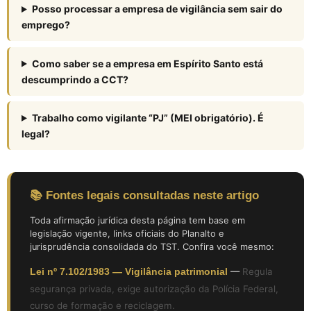
Posso processar a empresa de vigilância sem sair do
emprego?
Como saber se a empresa em Espírito Santo está
descumprindo a CCT?
Trabalho como vigilante “PJ” (MEI obrigatório). É
legal?
📚 Fontes legais consultadas neste artigo
Toda afirmação jurídica desta página tem base em
legislação vigente, links oficiais do Planalto e
jurisprudência consolidada do TST. Confira você mesmo:
Lei nº 7.102/1983 — Vigilância patrimonial
—
Regula
segurança privada, exige autorização da Polícia Federal,
curso de formação e reciclagem.