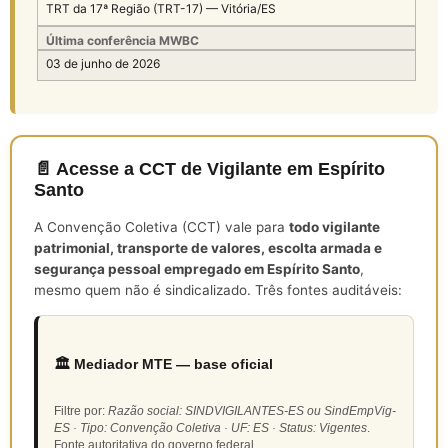
TRT da 17ª Região (TRT-17) — Vitória/ES
Última conferência MWBC
03 de junho de 2026
📄 Acesse a CCT de Vigilante em Espírito
Santo
A Convenção Coletiva (CCT) vale para
todo vigilante
patrimonial, transporte de valores, escolta armada e
segurança pessoal empregado em Espírito Santo
,
mesmo quem não é sindicalizado. Três fontes auditáveis:
🏛️ Mediador MTE — base oficial
Filtre por:
Razão social: SINDVIGILANTES-ES ou SindEmpVig-
ES · Tipo: Convenção Coletiva · UF: ES · Status: Vigentes
.
Fonte autoritativa do governo federal.