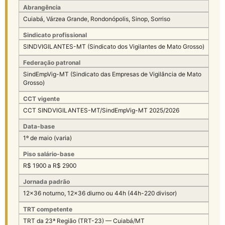
Abrangência
Cuiabá, Várzea Grande, Rondonópolis, Sinop, Sorriso
Sindicato profissional
SINDVIGILANTES-MT (Sindicato dos Vigilantes de Mato Grosso)
Federação patronal
SindEmpVig-MT (Sindicato das Empresas de Vigilância de Mato
Grosso)
CCT vigente
CCT SINDVIGILANTES-MT/SindEmpVig-MT 2025/2026
Data-base
1º de maio (varia)
Piso salário-base
R$ 1900 a R$ 2900
Jornada padrão
12×36 noturno, 12×36 diurno ou 44h (44h-220 divisor)
TRT competente
TRT da 23ª Região (TRT-23) — Cuiabá/MT