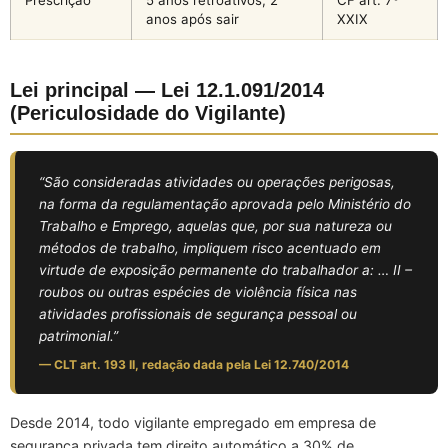
anos após sair
XXIX
Lei principal — Lei 12.1.091/2014
(Periculosidade do Vigilante)
“São consideradas atividades ou operações perigosas,
na forma da regulamentação aprovada pelo Ministério do
Trabalho e Emprego, aquelas que, por sua natureza ou
métodos de trabalho, impliquem risco acentuado em
virtude de exposição permanente do trabalhador a: … II –
roubos ou outras espécies de violência física nas
atividades profissionais de segurança pessoal ou
patrimonial.”
— CLT art. 193 II, redação dada pela Lei 12.740/2014
Desde 2014, todo vigilante empregado em empresa de
segurança privada tem direito automático a 30% de