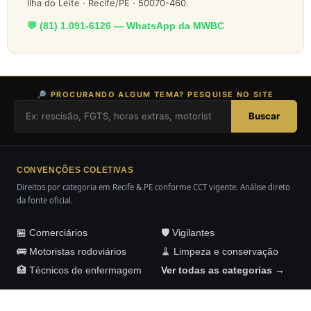
Ilha do Leite · Recife/PE · 50070-460.
💬 (81) 1.091-6126 — WhatsApp da MWBC
🔎 PROCURANDO ALGUM TEMA? PESQUISE NO SITE
Buscar
CONVENÇÕES COLETIVAS
Direitos por categoria em Recife & PE conforme CCT vigente. Análise direto
da fonte oficial.
🏪 Comerciários
🛡️ Vigilantes
🚌 Motoristas rodoviários
🧹 Limpeza e conservação
🏥 Técnicos de enfermagem
Ver todas as categorias →