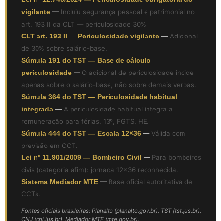
vigilante
—
Incluiu segurança pessoal e patrimonial no
art. 193 II da CLT — periculosidade 30%.
CLT art. 193 II — Periculosidade vigilante
—
Adicional
de 30% sobre salário-base.
Súmula 191 do TST — Base de cálculo
periculosidade
—
O adicional de periculosidade incide
apenas sobre o salário-base, não sobre demais verbas.
Súmula 364 do TST — Periculosidade habitual
integrada
—
A periculosidade habitual integra a
remuneração para férias, 13º, FGTS, HE.
Súmula 444 do TST — Escala 12×36
—
Válida com
previsão em CCT.
Lei nº 11.901/2009 — Bombeiro Civil
—
Para bombeiros
civis (categoria afim): jornada 12×36 reconhecida.
Sistema Mediador MTE
—
Base oficial autoritativa de
CCTs.
Fontes oficiais brasileiras: Planalto (planalto.gov.br), TST (tst.jus.br),
CNJ (cnj.jus.br), Mediador MTE (mte.gov.br).