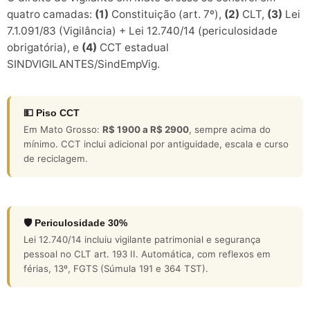
quatro camadas:
(1)
Constituição (art. 7º),
(2)
CLT,
(3)
Lei
7.1.091/83 (Vigilância) + Lei 12.740/14 (periculosidade
obrigatória), e
(4)
CCT estadual
SINDVIGILANTES/SindEmpVig.
💵 Piso CCT
Em Mato Grosso:
R$ 1900 a R$ 2900
, sempre acima do
mínimo. CCT inclui adicional por antiguidade, escala e curso
de reciclagem.
🛡️ Periculosidade 30%
Lei 12.740/14 incluiu vigilante patrimonial e segurança
pessoal no CLT art. 193 II. Automática, com reflexos em
férias, 13º, FGTS (Súmula 191 e 364 TST).