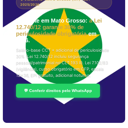
2025/2026
Vigilante em Mato Grosso:
a Lei
12.740/12 garante 30% de
periculosidade obrigatória
em
2026.
Salário-base CCT + adicional de periculosidade
30% (Lei 12.740/12 incluiu segurança
pessoal/patrimonial no CLT 193 II). Lei 7.102/83
(vigilância), curso obrigatório em CFP, escala
12×36, EPI gratuito, adicional noturno.
💬 Conferir direitos pelo WhatsApp