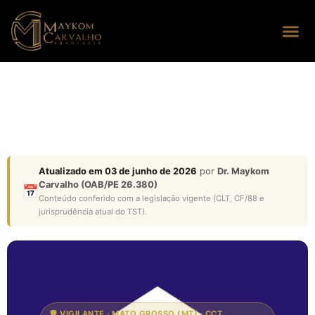
Seus dire
Perguntas
Atualizado em 03 de junho de 2026
por
Dr. Maykom
Carvalho (OAB/PE 26.380)
📅
Conteúdo conferido com a legislação vigente (CLT, CF/88 e
jurisprudência atual do TST).
🛡️ VIGILANTE · MATO GROSSO (MT) · CCT