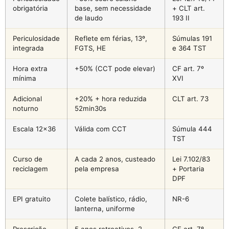
obrigatória
base, sem necessidade
+ CLT art.
de laudo
193 II
Periculosidade
Reflete em férias, 13º,
Súmulas 191
integrada
FGTS, HE
e 364 TST
Hora extra
+50% (CCT pode elevar)
CF art. 7º
mínima
XVI
Adicional
+20% + hora reduzida
CLT art. 73
noturno
52min30s
Escala 12×36
Válida com CCT
Súmula 444
TST
Curso de
A cada 2 anos, custeado
Lei 7.102/83
reciclagem
pela empresa
+ Portaria
DPF
EPI gratuito
Colete balístico, rádio,
NR-6
lanterna, uniforme
Prescrição
5 anos retroativos, 2
CF art. 7º