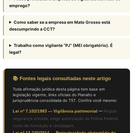
emprego?
Como saber se a empresa em Mato Grosso está
descumprindo a CCT?
Trabalho como vigilante “PJ” (MEI obrigatório). É
legal?
📚 Fontes legais consultadas neste artigo
Toda afirmação jurídica desta página tem base em
legislação vigente, links oficiais do Planalto e
jurisprudência consolidada do TST. Confira você mesmo:
Lei nº 7.102/1983 — Vigilância patrimonial
—
Regula
segurança privada, exige autorização da Polícia Federal,
curso de formação e reciclagem.
Lei nº 12.740/2014 — Periculosidade obrigatória do