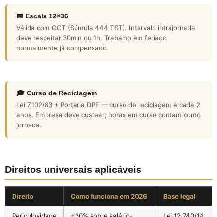
📅 Escala 12×36
Válida com CCT (Súmula 444 TST). Intervalo intrajornada
deve respeitar 30min ou 1h. Trabalho em feriado
normalmente já compensado.
🎓 Curso de Reciclagem
Lei 7.102/83 + Portaria DPF — curso de reciclagem a cada 2
anos. Empresa deve custear; horas em curso contam como
jornada.
Direitos universais aplicáveis
Direito
Como funciona em 2026
Base legal
Periculosidade
+30% sobre salário-
Lei 12.740/14