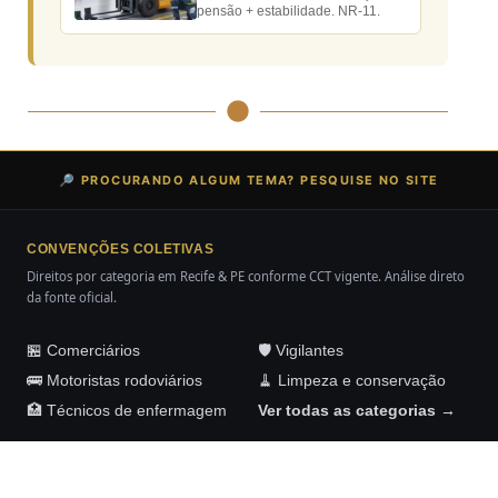
pensão + estabilidade. NR-11.
🔎 PROCURANDO ALGUM TEMA? PESQUISE NO SITE
CONVENÇÕES COLETIVAS
Direitos por categoria em Recife & PE conforme CCT vigente. Análise direto
da fonte oficial.
🏪 Comerciários
🛡️ Vigilantes
🚌 Motoristas rodoviários
🧹 Limpeza e conservação
🏥 Técnicos de enfermagem
Ver todas as categorias →