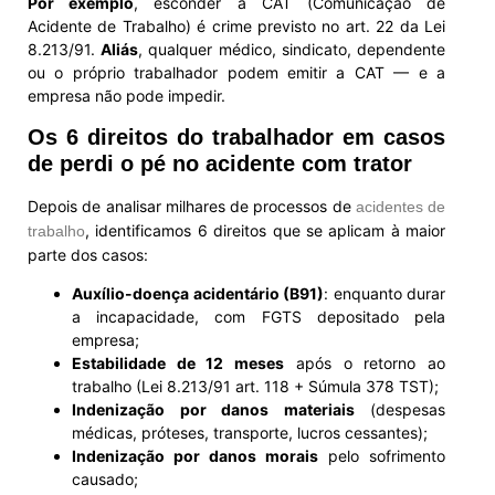
Por exemplo
, esconder a CAT (Comunicação de
Acidente de Trabalho) é crime previsto no art. 22 da Lei
8.213/91.
Aliás
, qualquer médico, sindicato, dependente
ou o próprio trabalhador podem emitir a CAT — e a
empresa não pode impedir.
Os 6 direitos do trabalhador em casos
de perdi o pé no acidente com trator
Depois de analisar milhares de processos de
acidentes de
, identificamos 6 direitos que se aplicam à maior
trabalho
parte dos casos:
Auxílio-doença acidentário (B91)
: enquanto durar
a incapacidade, com FGTS depositado pela
empresa;
Estabilidade de 12 meses
após o retorno ao
trabalho (Lei 8.213/91 art. 118 + Súmula 378 TST);
Indenização por danos materiais
(despesas
médicas, próteses, transporte, lucros cessantes);
Indenização por danos morais
pelo sofrimento
causado;