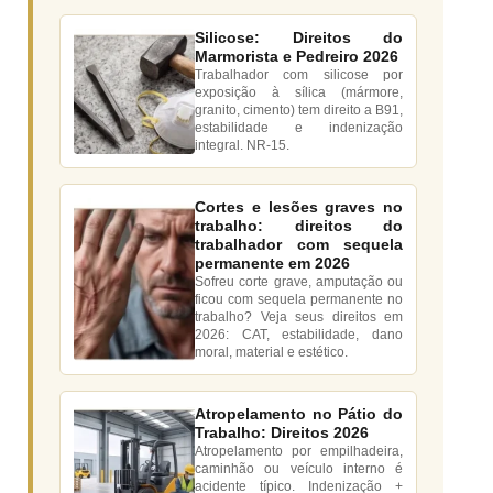
Silicose: Direitos do
Marmorista e Pedreiro 2026
Trabalhador com silicose por
exposição à sílica (mármore,
granito, cimento) tem direito a B91,
estabilidade e indenização
integral. NR-15.
Cortes e lesões graves no
trabalho: direitos do
trabalhador com sequela
permanente em 2026
Sofreu corte grave, amputação ou
ficou com sequela permanente no
trabalho? Veja seus direitos em
2026: CAT, estabilidade, dano
moral, material e estético.
Atropelamento no Pátio do
Trabalho: Direitos 2026
Atropelamento por empilhadeira,
caminhão ou veículo interno é
acidente típico. Indenização +