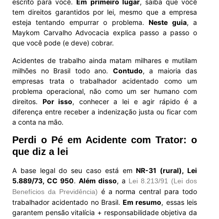
escrito para você.
Em primeiro lugar
, saiba que você
tem direitos garantidos por lei, mesmo que a empresa
esteja tentando empurrar o problema.
Neste guia
, a
Maykom Carvalho Advocacia explica passo a passo o
que você pode (e deve) cobrar.
Acidentes de trabalho ainda matam milhares e mutilam
milhões no Brasil todo ano.
Contudo
, a maioria das
empresas trata o trabalhador acidentado como um
problema operacional, não como um ser humano com
direitos.
Por isso
, conhecer a lei e agir rápido é a
diferença entre receber a indenização justa ou ficar com
a conta na mão.
Perdi o Pé em Acidente com Trator: o
que diz a lei
A base legal do seu caso está em
NR-31 (rural), Lei
5.889/73, CC 950
.
Além disso
, a
Lei 8.213/91 (Lei dos
é a norma central para todo
Benefícios da Previdência)
trabalhador acidentado no Brasil.
Em resumo
, essas leis
garantem pensão vitalícia + responsabilidade objetiva da