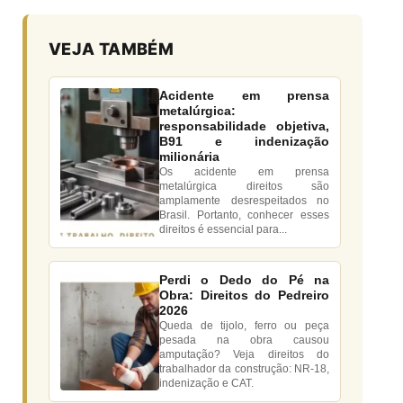
VEJA TAMBÉM
Acidente em prensa
metalúrgica:
responsabilidade objetiva,
B91 e indenização
milionária
Os acidente em prensa
metalúrgica direitos são
amplamente desrespeitados no
Brasil. Portanto, conhecer esses
direitos é essencial para...
Perdi o Dedo do Pé na
Obra: Direitos do Pedreiro
2026
Queda de tijolo, ferro ou peça
pesada na obra causou
amputação? Veja direitos do
trabalhador da construção: NR-18,
indenização e CAT.