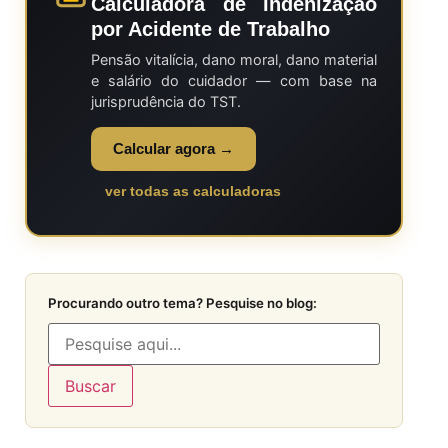
Calculadora de Indenização
por Acidente de Trabalho
Pensão vitalícia, dano moral, dano material
e salário do cuidador — com base na
jurisprudência do TST.
Calcular agora →
ver todas as calculadoras
Procurando outro tema? Pesquise no blog:
Buscar