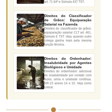
art. 71 §4º e Súmula 437 TST.
Direitos do Classificador
de Grãos: Equiparação
Salarial na Fazenda
Direitos do classificador de grãos:
equiparação salarial CLT art. 461,
Súmula 6 TST. Veja quando outro
colega ganha mais pela mesma
função técnica.
Direitos do Ordenhador:
Insalubridade por Agentes
Biológicos e Umidade
Direitos do ordenhador: adicional
de insalubridade por contato com
fezes, urina e umidade contínua.
NR-15 anexo 14 e 10. Veja como
cobrar.