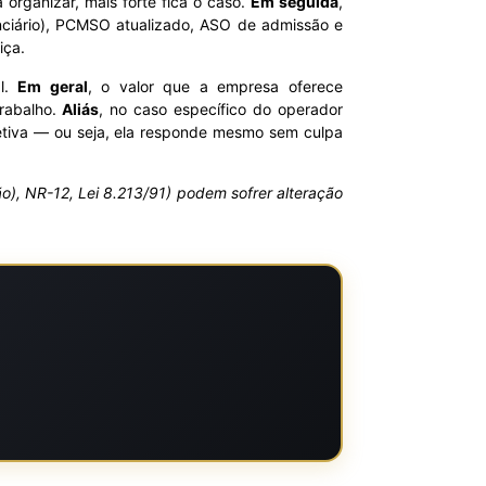
organizar, mais forte fica o caso.
Em seguida
,
enciário), PCMSO atualizado, ASO de admissão e
iça.
al.
Em geral
, o valor que a empresa oferece
rabalho.
Aliás
, no caso específico do operador
jetiva — ou seja, ela responde mesmo sem culpa
são), NR-12, Lei 8.213/91) podem sofrer alteração