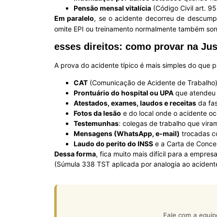
Pensão mensal vitalícia
(Código Civil art. 9
Em paralelo
, se o acidente decorreu de descum
omite EPI ou treinamento normalmente também son
esses direitos: como provar na Jus
A prova do acidente típico é mais simples do que 
CAT
(Comunicação de Acidente de Trabalho),
Prontuário do hospital ou UPA
que atendeu 
Atestados, exames, laudos e receitas
da fas
Fotos da lesão
e do local onde o acidente oc
Testemunhas
: colegas de trabalho que vira
Mensagens (WhatsApp, e-mail)
trocadas co
Laudo do perito do INSS
e a Carta de Conces
Dessa forma
, fica muito mais difícil para a empre
(Súmula 338 TST aplicada por analogia ao acident
Fale com a equip