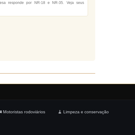
resa responde por NR-18 e NR-35. Veja seus
 Motoristas rodoviários
🧹 Limpeza e conservação