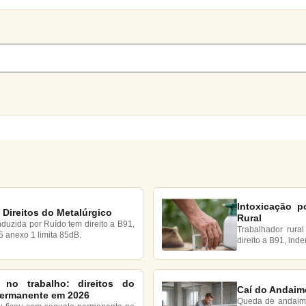
Intoxicação p
 Direitos do Metalúrgico
Rural
nduzida por Ruído tem direito a B91,
Trabalhador rural
5 anexo 1 limita 85dB.
direito a B91, ind
 no trabalho: direitos do
Caí do Andaime
permanente em 2026
Queda de andaime