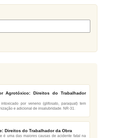
or Agrotóxico: Direitos do Trabalhador
 intoxicado por veneno (glifosato, paraquat) tem
enização e adicional de insalubridade. NR-31.
: Direitos do Trabalhador da Obra
 é uma das maiores causas de acidente fatal na