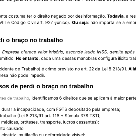
ente costuma ter o direito negado por desinformação.
Todavia
, a r
VIII e Código Civil art. 927 §único).
Ou seja
: não importa se a emp
i o braço no trabalho
:
Empresa oferece valor irrisório, esconde laudo INSS, demite após
emitido.
No entanto
, cada uma dessas manobras configura ilícito tra
dente de Trabalho) é crime previsto no art. 22 da Lei 8.213/91.
Ali
resa não pode impedir.
sos de perdi o braço no trabalho
, identificamos 6 direitos que se aplicam à maior part
tes de trabalho
o durar a incapacidade, com FGTS depositado pela empresa;
trabalho (Lei 8.213/91 art. 118 + Súmula 378 TST);
médicas, próteses, transporte, lucros cessantes);
nto causado;
cicatriz, mutilação ou deformidade visível;