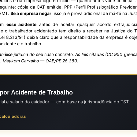
dicos e da empresa logo no início — quanto antes você começar a 
guinte: cópia da CAT emitida, PPP (Perfil Profissiográfico Previd
ESMT.
Se a empresa negar
, isso já é prova adicional de má-fé na Just
 em
esse acidente
antes de aceitar qualquer acordo extrajudici
 o trabalhador acidentado tem direito a receber na Justiça do T
, Lei 8.213/91) deixa claro que a responsabilidade da empresa é ob
cidente e o trabalho.
 análise jurídica do seu caso concreto. As leis citadas (CC 950 (pen
a. Maykom Carvalho — OAB/PE 26.380.
por Acidente de Trabalho
rial e salário do cuidador — com base na jurisprudência do TST.
 calculadoras