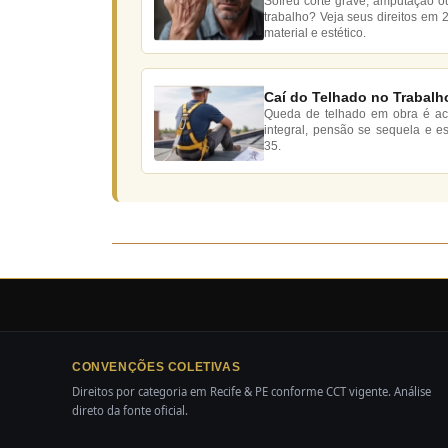
Sofreu corte grave, amputação 
trabalho? Veja seus direitos em 
material e estético.
Caí do Telhado no Trabalho
Queda de telhado em obra é acid
integral, pensão se sequela e 
35.
CONVENÇÕES COLETIVAS
Direitos por categoria em Recife & PE conforme CCT vigente. Análise
direto da fonte oficial.