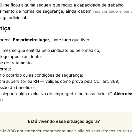
50) se ficou alguma sequela que reduz a capacidade de trabalho.
primento de norma de segurança, ainda cabem
insalubridade e peri
ega adicional.
tiça
parece.
Em primeiro lugar
, junte tudo que tiver:
 mesmo que emitida pelo sindicato ou pelo médico;
logo após o acidente;
e de tratamento;
orreu;
m o ocorrido ou as condições de segurança;
m supervisor ou RH — válidas como prova pela CLT art. 369;
são do benefício.
sa alegar “culpa exclusiva do empregado” ou “caso fortuito”.
Além dis
e).
Está vivendo essa situação agora?
e MWBC pra entender exatamente quais são os seus direitos no seu c