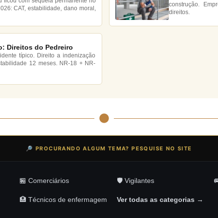
ou ficou com sequela permanente no
construção. Emp
2026: CAT, estabilidade, dano moral,
direitos.
: Direitos do Pedreiro
ente típico. Direito a indenização
estabilidade 12 meses. NR-18 + NR-
🔎 PROCURANDO ALGUM TEMA? PESQUISE NO SITE
🏪 Comerciários
🛡️ Vigilantes

🏥 Técnicos de enfermagem
Ver todas as categorias →