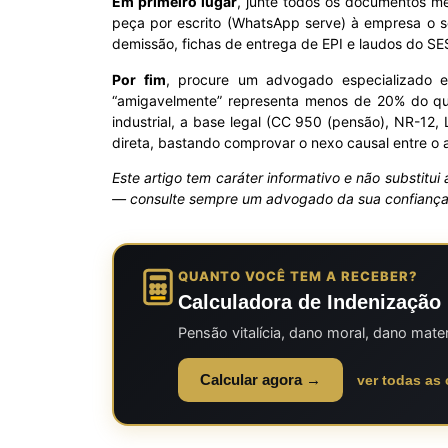
Em primeiro lugar
, junte todos os documentos mé
peça por escrito (WhatsApp serve) à empresa o se
demissão, fichas de entrega de EPI e laudos do S
Por fim
, procure um advogado especializado
“amigavelmente” representa menos de 20% do que
industrial, a base legal (CC 950 (pensão), NR-12
direta, bastando comprovar o nexo causal entre o a
Este artigo tem caráter informativo e não substitui
— consulte sempre um advogado da sua confianç
QUANTO VOCÊ TEM A RECEBER?
Calculadora de Indenização 
Pensão vitalícia, dano moral, dano mate
Calcular agora →
ver todas as