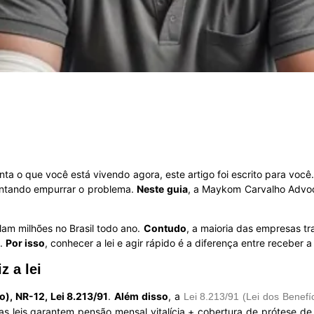
ta o que você está vivendo agora, este artigo foi escrito para você
entando empurrar o problema.
Neste guia
, a Maykom Carvalho Advoc
lam milhões no Brasil todo ano.
Contudo
, a maioria das empresas t
s.
Por isso
, conhecer a lei e agir rápido é a diferença entre receber 
z a lei
), NR-12, Lei 8.213/91
.
Além disso
, a
Lei 8.213/91 (Lei dos Benefí
sas leis garantem pensão mensal vitalícia + cobertura de prótese d