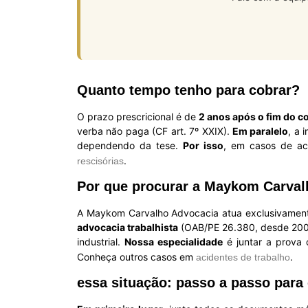
Quanto tempo tenho para cobrar?
O prazo prescricional é de
2 anos após o fim do c
verba não paga (CF art. 7º XXIX).
Em paralelo
, a 
dependendo da tese.
Por isso
, em casos de ac
.
rescisórias
Por que procurar a Maykom Carval
A Maykom Carvalho Advocacia atua exclusivament
advocacia trabalhista
(OAB/PE 26.380, desde 2008
industrial.
Nossa especialidade
é juntar a prova c
Conheça outros casos em
.
acidentes de trabalho
essa situação: passo a passo para 