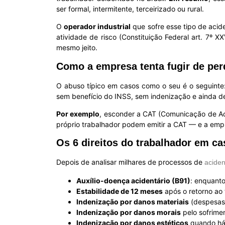
ser formal, intermitente, terceirizado ou rural.
O
operador industrial
que sofre esse tipo de acid
atividade de risco (Constituição Federal art. 7º XX
mesmo jeito.
Como a empresa tenta fugir de perd
O abuso típico em casos como o seu é o seguinte
sem benefício do INSS, sem indenização e ainda d
Por exemplo
, esconder a CAT (Comunicação de Aci
próprio trabalhador podem emitir a CAT — e a emp
Os 6 direitos do trabalhador em ca
Depois de analisar milhares de processos de
aciden
Auxílio-doença acidentário (B91)
: enquant
Estabilidade de 12 meses
após o retorno ao 
Indenização por danos materiais
(despesas 
Indenização por danos morais
pelo sofrime
Indenização por danos estéticos
quando há 