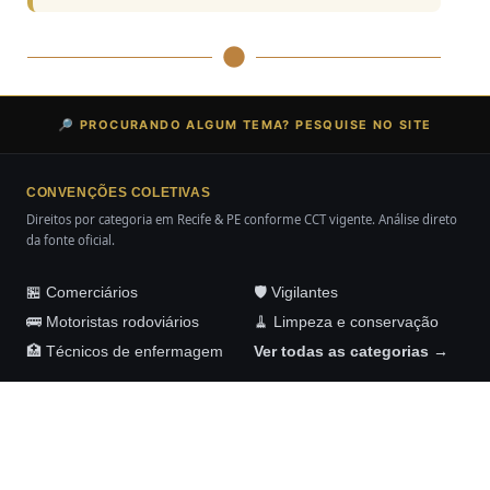
🔎 PROCURANDO ALGUM TEMA? PESQUISE NO SITE
CONVENÇÕES COLETIVAS
Direitos por categoria em Recife & PE conforme CCT vigente. Análise direto
da fonte oficial.
🏪 Comerciários
🛡️ Vigilantes
🚌 Motoristas rodoviários
🧹 Limpeza e conservação
🏥 Técnicos de enfermagem
Ver todas as categorias →