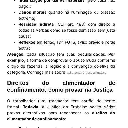
Indenização por danos materiais
(pelo valor não
pago);
Danos morais
quando há humilhação ou pressão
extrema;
Rescisão indireta
(CLT art. 483) com direito a
todas as verbas como se fosse demissão sem justa
causa;
Reflexos
em férias, 13º, FGTS, aviso prévio e horas
extras.
Atenção
: cada situação tem suas peculiaridades.
Por
exemplo
, a forma de comprovar o abuso muda conforme
o tipo de fazenda, a região e a convenção coletiva da
categoria. Conheça mais sobre
.
adicionais trabalhistas
Direitos do alimentador de
confinamento: como provar na Justiça
O trabalhador rural raramente tem cartão de ponto
formal.
Todavia
, a Justiça do Trabalho aceita várias
provas alternativas para reconhecer os
direitos do
alimentador de confinamento
: