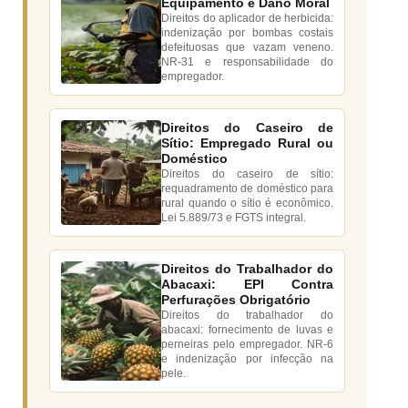
Equipamento e Dano Moral
Direitos do aplicador de herbicida:
indenização por bombas costais
defeituosas que vazam veneno.
NR-31 e responsabilidade do
empregador.
Direitos do Caseiro de
Sítio: Empregado Rural ou
Doméstico
Direitos do caseiro de sítio:
requadramento de doméstico para
rural quando o sítio é econômico.
Lei 5.889/73 e FGTS integral.
Direitos do Trabalhador do
Abacaxi: EPI Contra
Perfurações Obrigatório
Direitos do trabalhador do
abacaxi: fornecimento de luvas e
perneiras pelo empregador. NR-6
e indenização por infecção na
pele.