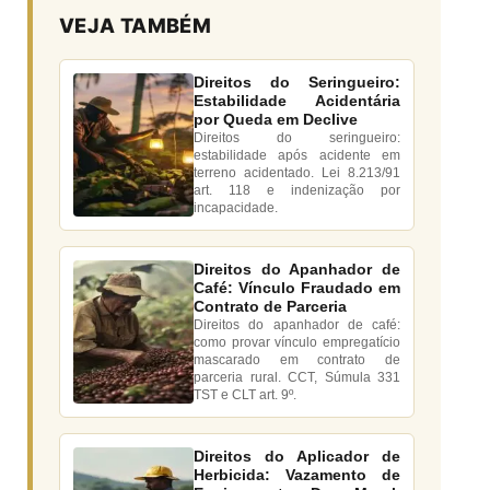
VEJA TAMBÉM
Direitos do Seringueiro:
Estabilidade Acidentária
por Queda em Declive
Direitos do seringueiro:
estabilidade após acidente em
terreno acidentado. Lei 8.213/91
art. 118 e indenização por
incapacidade.
Direitos do Apanhador de
Café: Vínculo Fraudado em
Contrato de Parceria
Direitos do apanhador de café:
como provar vínculo empregatício
mascarado em contrato de
parceria rural. CCT, Súmula 331
TST e CLT art. 9º.
Direitos do Aplicador de
Herbicida: Vazamento de