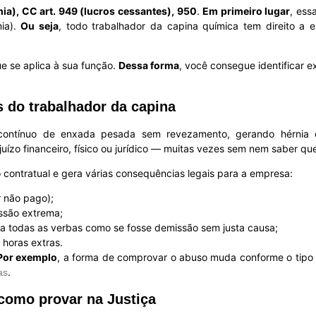
a), CC art. 949 (lucros cessantes), 950
.
Em primeiro lugar
, ess
mia).
Ou seja
, todo trabalhador da capina química tem direito a
e se aplica à sua função.
Dessa forma
, você consegue identificar 
s do trabalhador da capina
contínuo de enxada pesada sem revezamento, gerando hérnia d
uízo financeiro, físico ou jurídico — muitas vezes sem nem saber qu
contratual e gera várias consequências legais para a empresa:
r não pago);
ssão extrema;
 a todas as verbas como se fosse demissão sem justa causa;
 horas extras.
Por exemplo
, a forma de comprovar o abuso muda conforme o tipo 
.
as
 como provar na Justiça