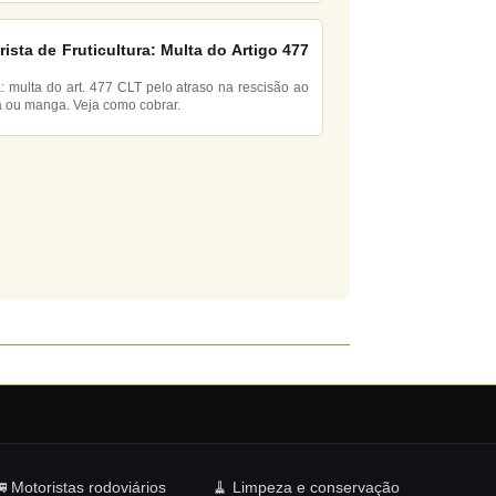
rista de Fruticultura: Multa do Artigo 477
ta: multa do art. 477 CLT pelo atraso na rescisão ao
a ou manga. Veja como cobrar.
 Motoristas rodoviários
🧹 Limpeza e conservação