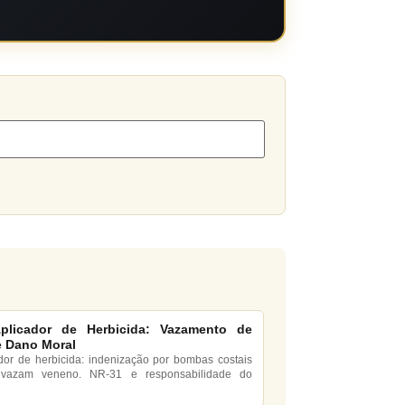
Aplicador de Herbicida: Vazamento de
 Dano Moral
ador de herbicida: indenização por bombas costais
 vazam veneno. NR-31 e responsabilidade do