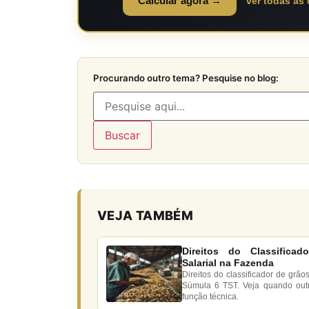
Calcular agora →
ver todas as
Procurando outro tema? Pesquise no blog:
Buscar
VEJA TAMBÉM
Direitos do Classifica
Salarial na Fazenda
Direitos do classificador de grão
Súmula 6 TST. Veja quando out
função técnica.