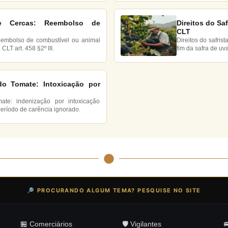
de Cercas: Reembolso de
Direitos do Saf
CLT
reembolso de combustível ou animal
Direitos do safris
CLT art. 458 §2º III.
fim da safra de uv
do Tomate: Intoxicação por
mate: indenização por intoxicação
período de carência ignorado.
🔎 PROCURANDO ALGUM TEMA? PESQUISE NO SITE
🏪 Comerciários
🛡️ Vigilantes
