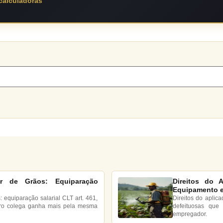
 calculadoras
dor de Grãos: Equiparação
Direitos do 
Equipamento e
s: equiparação salarial CLT art. 461,
Direitos do aplic
ro colega ganha mais pela mesma
defeituosas que
empregador.