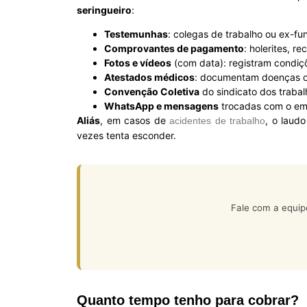
seringueiro
:
Testemunhas
: colegas de trabalho ou ex-f
Comprovantes de pagamento
: holerites, 
Fotos e vídeos
(com data): registram condiçõ
Atestados médicos
: documentam doenças oc
Convenção Coletiva
do sindicato dos trabal
WhatsApp e mensagens
trocadas com o emp
Aliás
, em casos de
, o laud
acidentes de trabalho
vezes tenta esconder.
Fale com a equip
Quanto tempo tenho para cobrar?