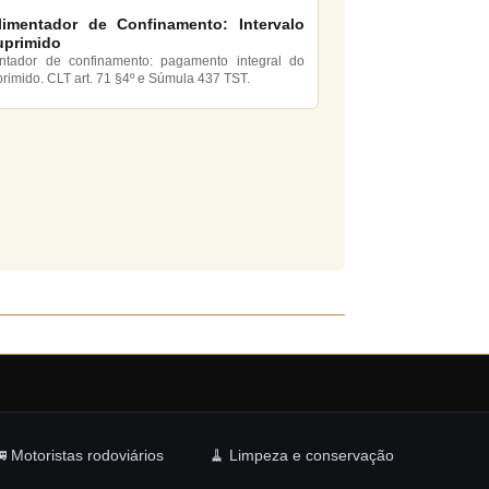
limentador de Confinamento: Intervalo
uprimido
entador de confinamento: pagamento integral do
primido. CLT art. 71 §4º e Súmula 437 TST.
 Motoristas rodoviários
🧹 Limpeza e conservação