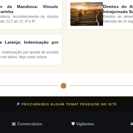
or de Mandioca: Vínculo
Direitos do A
Farinha
Intrajornada S
ndioca: reconhecimento de vínculo
Direitos do alim
. CLT art. 2º, 3º e 9º.
intervalo de 1h su
e Laranja: Indenização por
a: indenização por queda de escada
o em altura. Veja como cobrar.
🔎 PROCURANDO ALGUM TEMA? PESQUISE NO SITE
🏪 Comerciários
🛡️ Vigilantes
