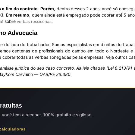
 o fim do contrato
.
Porém
, dentro desses 2 anos, você só conseg
X).
Em resumo
, quem ainda está empregado pode cobrar até 5 ano
ais sobre
.
verbas rescisórias
ho Advocacia
do lado do trabalhador. Somos especialistas em direitos do traba
emos centenas de profissionais do campo em todo o Nordeste e
 e cobrar todas as verbas sonegadas pelas empresas. Veja outros c
 análise jurídica do seu caso concreto. As leis citadas (Lei 8.213/9
 Maykom Carvalho — OAB/PE 26.380.
ratuitas
ocê tem a receber. 100% gratuito e sigiloso.
 calculadoras