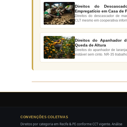
Direitos do Descascad
Empregatício em Casa de 
Direitos do descascador de ma
CLT mesmo em cooperativa informal
Direitos do Apanhador d
Queda de Altura
Direitos do apanhador de laranj
instável sem cinto. NR-35 trabalh
CONVENÇÕES COLETIVAS
Direitos por categoria em Recife & PE conforme CCT vigente. Análise