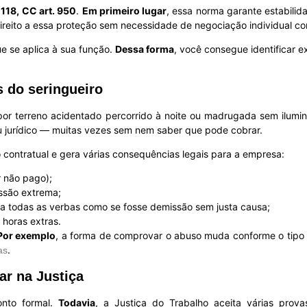
. 118, CC art. 950
.
Em primeiro lugar
, essa norma garante estabilid
 direito a essa proteção sem necessidade de negociação individual 
e se aplica à sua função.
Dessa forma
, você consegue identificar 
s do seringueiro
 por terreno acidentado percorrido à noite ou madrugada sem ilumin
ou jurídico — muitas vezes sem nem saber que pode cobrar.
contratual e gera várias consequências legais para a empresa:
r não pago);
ssão extrema;
 a todas as verbas como se fosse demissão sem justa causa;
 horas extras.
Por exemplo
, a forma de comprovar o abuso muda conforme o tipo 
.
as
ar na Justiça
onto formal.
Todavia
, a Justiça do Trabalho aceita várias prov