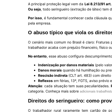
A principal proteção legal vem da
Lei 8.213/91 art
Ou seja
, todo seringueiro (extração de látex) tem
Por isso
, é fundamental conhecer cada cláusula qu
pela empresa.
O abuso típico que viola os direito
O cenário mais comum no Brasil é claro: Fraturas
trabalhador acaba com prejuízo financeiro, físico 
No entanto
, esse abuso configura descumprimento 
Indenização por danos materiais
(pelo valo
Danos morais
quando há humilhação ou pre
Rescisão indireta
(CLT art. 483) com direito
Reflexos
em férias, 13º, FGTS, aviso prévio e
Atenção
: cada situação tem suas peculiaridades.
categoria. Conheça mais sobre
adicionais trabalhist
Direitos do seringueiro: como prov
O trabalhador rural raramente tem cartão de p