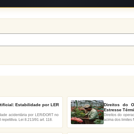
ificial: Estabilidade por LER
Direitos do O
Estresse Térm
lidade acidentária por LER/DORT no
Direitos do operad
repetitiva. Lei 8.213/91 art. 118.
acima dos limites