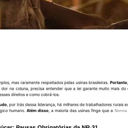
plos, mas raramente respeitados pelas usinas brasileiras.
Portanto
dor na coluna, precisa entender que a lei garante muito mais d
sses direitos e como cobrá-los.
udo
, por trás dessa liderança, há milhares de trabalhadores rurais 
lógico humano.
Além disso
, a maioria das usinas finge que a
Norma 
çúcar: Pausas Obrigatórias da NR-31