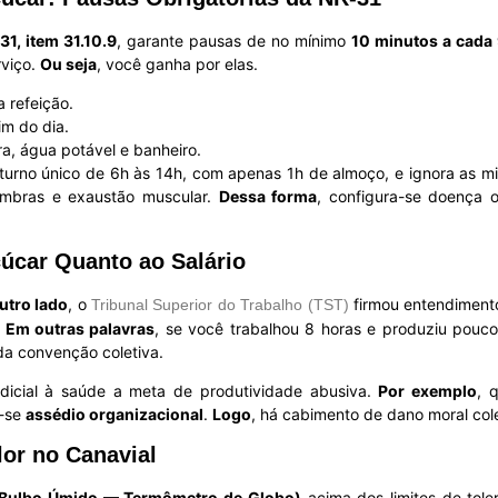
31, item 31.10.9
, garante pausas de no mínimo
10 minutos a cada
viço.
Ou seja
, você ganha por elas.
a refeição.
m do dia.
a, água potável e banheiro.
ca turno único de 6h às 14h, com apenas 1h de almoço, e ignora as 
imbras e exaustão muscular.
Dessa forma
, configura-se doença 
çúcar Quanto ao Salário
utro lado
, o
firmou entendimento
Tribunal Superior do Trabalho (TST)
.
Em outras palavras
, se você trabalhou 8 horas e produziu pouco
 da convenção coletiva.
udicial à saúde a meta de produtividade abusiva.
Por exemplo
, 
a-se
assédio organizacional
.
Logo
, há cabimento de dano moral cole
lor no Canavial
e Bulbo Úmido — Termômetro de Globo)
acima dos limites de tol