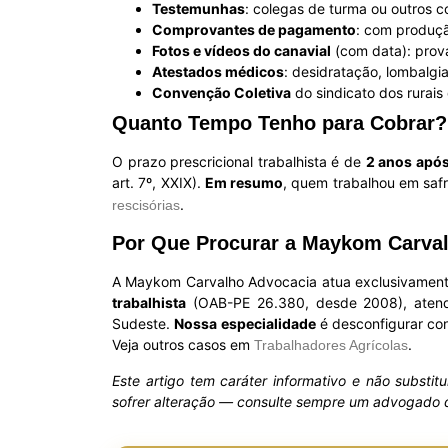
Testemunhas
: colegas de turma ou outros c
Comprovantes de pagamento
: com produçã
Fotos e vídeos do canavial
(com data): prov
Atestados médicos
: desidratação, lombalgia
Convenção Coletiva
do sindicato dos rurais
Quanto Tempo Tenho para Cobrar?
O prazo prescricional trabalhista é de
2 anos após
art. 7º, XXIX).
Em resumo
, quem trabalhou em saf
.
rescisórias
Por Que Procurar a Maykom Carva
A Maykom Carvalho Advocacia atua exclusivamente 
trabalhista
(OAB-PE 26.380, desde 2008), atendem
Sudeste.
Nossa especialidade
é desconfigurar con
Veja outros casos em
.
Trabalhadores Agrícolas
Este artigo tem caráter informativo e não substit
sofrer alteração — consulte sempre um advogado