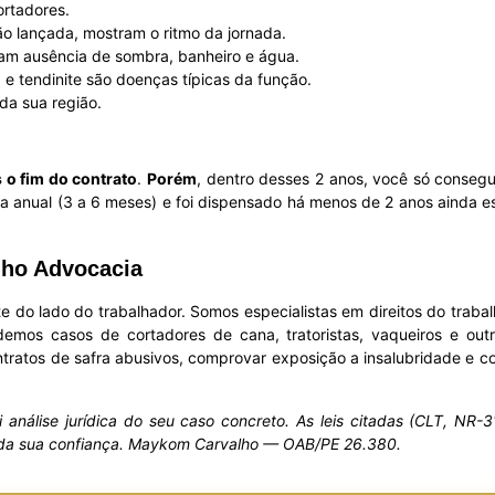
ortadores.
o lançada, mostram o ritmo da jornada.
am ausência de sombra, banheiro e água.
 e tendinite são doenças típicas da função.
 da sua região.
 o fim do contrato
.
Porém
, dentro desses 2 anos, você só conseg
ra anual (3 a 6 meses) e foi dispensado há menos de 2 anos ainda 
lho Advocacia
do lado do trabalhador. Somos especialistas em direitos do traba
os casos de cortadores de cana, tratoristas, vaqueiros e outr
tratos de safra abusivos, comprovar exposição a insalubridade e co
ui análise jurídica do seu caso concreto. As leis citadas (CLT, N
 da sua confiança. Maykom Carvalho — OAB/PE 26.380.