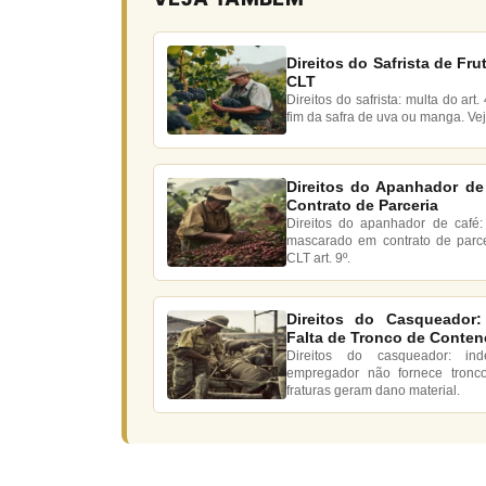
Direitos do Safrista de Fru
CLT
Direitos do safrista: multa do ar
fim da safra de uva ou manga. Ve
Direitos do Apanhador de
Contrato de Parceria
Direitos do apanhador de café:
mascarado em contrato de parc
CLT art. 9º.
Direitos do Casqueador:
Falta de Tronco de Conte
Direitos do casqueador: in
empregador não fornece tronc
fraturas geram dano material.