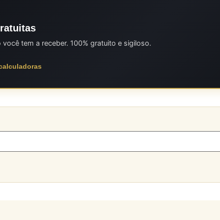
ratuitas
ocê tem a receber. 100% gratuito e sigiloso.
 calculadoras