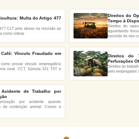
Direitos do Op
ticultura: Multa do Artigo 477
Tempo à Dispo
Direitos do oper
t. 477 CLT pelo atraso na rescisão ao
aguardando troca
ja como cobrar.
esconde do seu c
 Café: Vínculo Fraudado em
Direitos do 
Perfurações Ob
 como provar vínculo empregatício
Direitos do trabal
eria rural. CCT, Súmula 331 TST e
pelo empregador. 
 Acidente de Trabalho por
nção
denização por acidente quando
o de contenção animal. Coices e