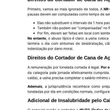
Primeiro, vamos ao mais ignorado de todos. A
NR-
pausas devem ser computadas como tempo de ser
Elas não substituem o intervalo de 1 hora par
Também não podem ser “compensadas” no fi
Por fim, devem ser feitas em local com sombr
No entanto
, o abuso típico é claro: a usina colo
termina o dia com sintomas de desidratação, câ
indenização por dano moral.
Direitos do Cortador de Cana de A
A remuneração por tonelada cortada é legal.
Por o
da categoria pela jornada efetivamente cumprida
caída), a usina precisa completar o salário-mínimo
Ademais
, a jurisprudência reconhece como prej
toneladas por dia em condições normais, configur
Adicional de Insalubridade pelo Ca
O canavial expõe o cortador a
IBUTG (Índice d