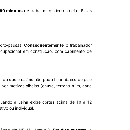
 90 minutos
de trabalho contínuo no eito. Essas
micro-pausas.
Consequentemente
, o trabalhador
ocupacional em construção, com cabimento de
 de que o salário não pode ficar abaixo do piso
 por motivos alheios (chuva, terreno ruim, cana
quando a usina exige cortes acima de 10 a 12
tivo ou individual.
erância da NR-15, Anexo 3.
Em dias quentes
, a