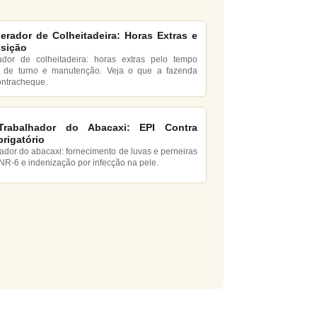
erador de Colheitadeira: Horas Extras e
sição
ador de colheitadeira: horas extras pelo tempo
 de turno e manutenção. Veja o que a fazenda
ontracheque.
Trabalhador do Abacaxi: EPI Contra
rigatório
hador do abacaxi: fornecimento de luvas e perneiras
NR-6 e indenização por infecção na pele.