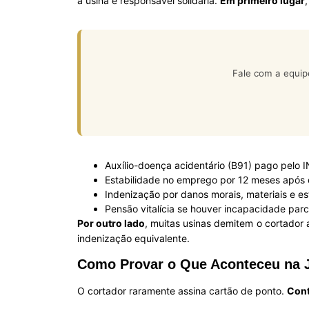
a usina é responsável solidária.
Em primeiro lugar
,
Fale com a equip
Auxílio-doença acidentário (B91) pago pelo 
Estabilidade no emprego por 12 meses após o 
Indenização por danos morais, materiais e est
Pensão vitalícia se houver incapacidade parci
Por outro lado
, muitas usinas demitem o cortador a
indenização equivalente.
Como Provar o Que Aconteceu na J
O cortador raramente assina cartão de ponto.
Con