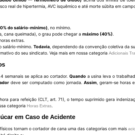
risco real de hipertermia, AVC isquêmico e até morte súbita em camp
20% do salário-mínimo)
, no mínimo.
, cana queimada), o grau pode chegar a
máximo (40%)
.
horas extras.
o salário-mínimo.
Todavia
, dependendo da convenção coletiva da su
ormativo do seu sindicato. Veja mais em nossa categoria
Adicionais Tr
os
4 semanais se aplica ao cortador.
Quando
a usina leva o trabalha
ador
deve ser computado como jornada.
Assim
, geram-se horas 
1 hora para refeição (CLT, art. 71), o tempo suprimido gera indeniz
ssa categoria
.
Horas Extras
çúcar em Caso de Acidente
 físicos tornam o cortador de cana uma das categorias com mais
aci