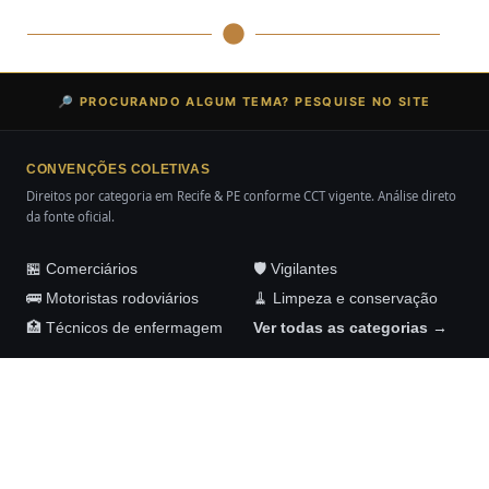
🔎 PROCURANDO ALGUM TEMA? PESQUISE NO SITE
CONVENÇÕES COLETIVAS
Direitos por categoria em Recife & PE conforme CCT vigente. Análise direto
da fonte oficial.
🏪 Comerciários
🛡️ Vigilantes
🚌 Motoristas rodoviários
🧹 Limpeza e conservação
🏥 Técnicos de enfermagem
Ver todas as categorias →