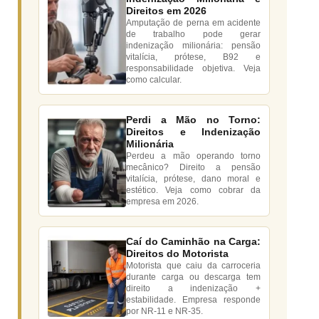
Direitos em 2026
Amputação de perna em acidente
de trabalho pode gerar
indenização milionária: pensão
vitalícia, prótese, B92 e
responsabilidade objetiva. Veja
como calcular.
Perdi a Mão no Torno:
Direitos e Indenização
Milionária
Perdeu a mão operando torno
mecânico? Direito a pensão
vitalícia, prótese, dano moral e
estético. Veja como cobrar da
empresa em 2026.
Caí do Caminhão na Carga:
Direitos do Motorista
Motorista que caiu da carroceria
durante carga ou descarga tem
direito a indenização +
estabilidade. Empresa responde
por NR-11 e NR-35.