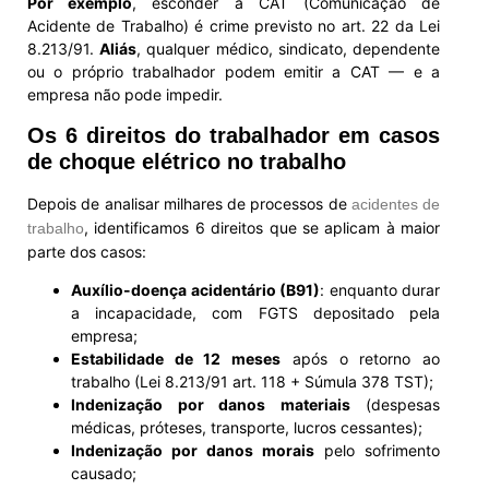
Por exemplo
, esconder a CAT (Comunicação de
Acidente de Trabalho) é crime previsto no art. 22 da Lei
8.213/91.
Aliás
, qualquer médico, sindicato, dependente
ou o próprio trabalhador podem emitir a CAT — e a
empresa não pode impedir.
Os 6 direitos do trabalhador em casos
de choque elétrico no trabalho
Depois de analisar milhares de processos de
acidentes de
, identificamos 6 direitos que se aplicam à maior
trabalho
parte dos casos:
Auxílio-doença acidentário (B91)
: enquanto durar
a incapacidade, com FGTS depositado pela
empresa;
Estabilidade de 12 meses
após o retorno ao
trabalho (Lei 8.213/91 art. 118 + Súmula 378 TST);
Indenização por danos materiais
(despesas
médicas, próteses, transporte, lucros cessantes);
Indenização por danos morais
pelo sofrimento
causado;