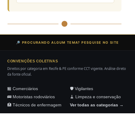
🔎 PROCURANDO ALGUM TEMA? PESQUISE NO SITE
CONVENÇÕES COLETIVAS
Direitos por categoria em Recife & PE conforme CCT vigente. Análise direto
da fonte oficial.
🏪 Comerciários
🛡️ Vigilantes
🚌 Motoristas rodoviários
🧹 Limpeza e conservação
🏥 Técnicos de enfermagem
Ver todas as categorias →