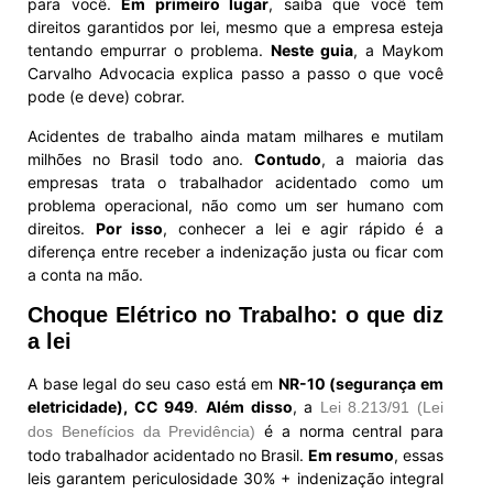
para você.
Em primeiro lugar
, saiba que você tem
direitos garantidos por lei, mesmo que a empresa esteja
tentando empurrar o problema.
Neste guia
, a Maykom
Carvalho Advocacia explica passo a passo o que você
pode (e deve) cobrar.
Acidentes de trabalho ainda matam milhares e mutilam
milhões no Brasil todo ano.
Contudo
, a maioria das
empresas trata o trabalhador acidentado como um
problema operacional, não como um ser humano com
direitos.
Por isso
, conhecer a lei e agir rápido é a
diferença entre receber a indenização justa ou ficar com
a conta na mão.
Choque Elétrico no Trabalho: o que diz
a lei
A base legal do seu caso está em
NR-10 (segurança em
eletricidade), CC 949
.
Além disso
, a
Lei 8.213/91 (Lei
é a norma central para
dos Benefícios da Previdência)
todo trabalhador acidentado no Brasil.
Em resumo
, essas
leis garantem periculosidade 30% + indenização integral