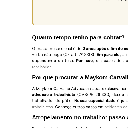
Quanto tempo tenho para cobrar?
O prazo prescricional é de
2 anos após o fim do c
verba não paga (CF art. 7º XXIX).
Em paralelo
, a 
dependendo da tese.
Por isso
, em casos de ac
.
rescisórias
Por que procurar a Maykom Carval
A Maykom Carvalho Advocacia atua exclusivament
advocacia trabalhista
(OAB/PE 26.380, desde 20
trabalhador de pátio.
Nossa especialidade
é junt
. Conheça outros casos em
trabalhistas
acidentes de
Atropelamento no trabalho: passo a