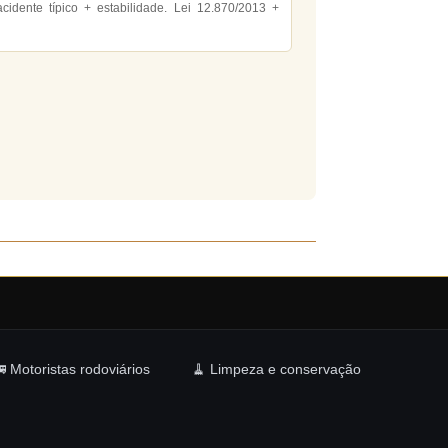
cidente típico + estabilidade. Lei 12.870/2013 +
 Motoristas rodoviários
🧹 Limpeza e conservação