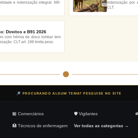
bilidade e indenização integral. NR-
indenização por a
CLT.
o: Direitos e B91 2026
iro com hérnia de disco lombar tem
nização. CLT art. 198 limita peso.
🔎 PROCURANDO ALGUM TEMA? PESQUISE NO SITE
🏪 Comerciários
🛡️ Vigilantes

🏥 Técnicos de enfermagem
Ver todas as categorias →