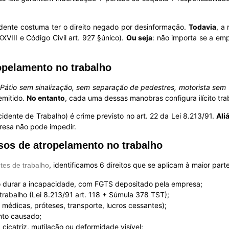
idente costuma ter o direito negado por desinformação.
Todavia
, a
XXVIII e Código Civil art. 927 §único).
Ou seja
: não importa se a em
opelamento no trabalho
:
Pátio sem sinalização, sem separação de pedestres, motorista se
emitido.
No entanto
, cada uma dessas manobras configura ilícito tra
dente de Trabalho) é crime previsto no art. 22 da Lei 8.213/91.
Ali
resa não pode impedir.
asos de atropelamento no trabalho
, identificamos 6 direitos que se aplicam à maior part
tes de trabalho
o durar a incapacidade, com FGTS depositado pela empresa;
trabalho (Lei 8.213/91 art. 118 + Súmula 378 TST);
médicas, próteses, transporte, lucros cessantes);
nto causado;
cicatriz, mutilação ou deformidade visível;