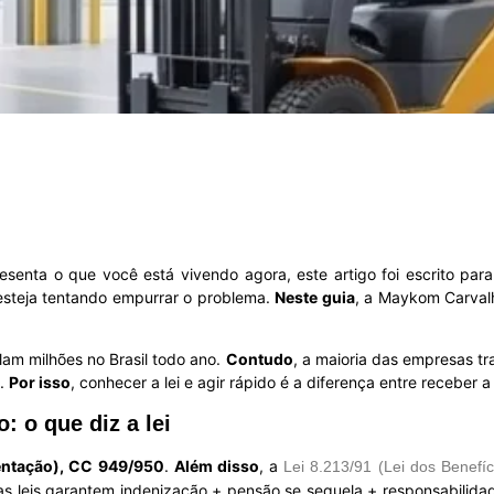
senta o que você está vivendo agora, este artigo foi escrito par
 esteja tentando empurrar o problema.
Neste guia
, a Maykom Carval
lam milhões no Brasil todo ano.
Contudo
, a maioria das empresas t
s.
Por isso
, conhecer a lei e agir rápido é a diferença entre receber 
: o que diz a lei
ntação), CC 949/950
.
Além disso
, a
Lei 8.213/91 (Lei dos Benefíc
sas leis garantem indenização + pensão se sequela + responsabilid