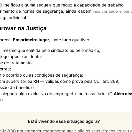
50) se ficou alguma sequela que reduz a capacidade de trabalho.
primento de norma de segurança, ainda cabem
insalubridade e peri
ega adicional.
rovar na Justiça
parece.
Em primeiro lugar
, junte tudo que tiver:
 mesmo que emitida pelo sindicato ou pelo médico;
logo após o acidente;
e de tratamento;
orreu;
m o ocorrido ou as condições de segurança;
m supervisor ou RH — válidas como prova pela CLT art. 369;
são do benefício.
sa alegar “culpa exclusiva do empregado” ou “caso fortuito”.
Além dis
e).
Está vivendo essa situação agora?
e MWBC pra entender exatamente quais são os seus direitos no seu c