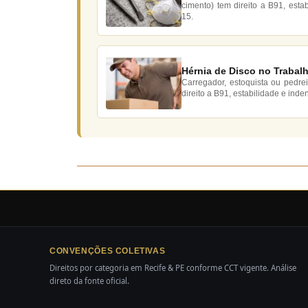
cimento) tem direito a B91, esta
15.
Hérnia de Disco no Trabalh
Carregador, estoquista ou pedre
direito a B91, estabilidade e inde
CONVENÇÕES COLETIVAS
Direitos por categoria em Recife & PE conforme CCT vigente. Análise
direto da fonte oficial.