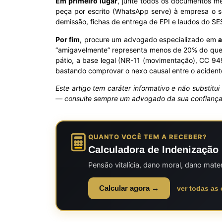
Em primeiro lugar
, junte todos os documentos mé
peça por escrito (WhatsApp serve) à empresa o se
demissão, fichas de entrega de EPI e laudos do S
Por fim
, procure um advogado especializado em
a
“amigavelmente” representa menos de 20% do que o
pátio, a base legal (NR-11 (movimentação), CC 94
bastando comprovar o nexo causal entre o acidente
Este artigo tem caráter informativo e não substitu
— consulte sempre um advogado da sua confianç
QUANTO VOCÊ TEM A RECEBER?
Calculadora de Indenização 
Pensão vitalícia, dano moral, dano mate
Calcular agora →
ver todas as