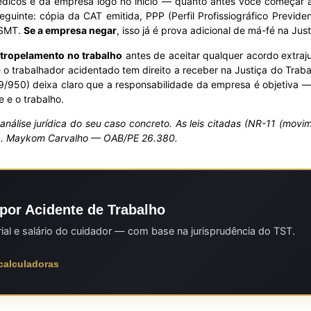
dicos e da empresa logo no início — quanto antes você começar a 
guinte: cópia da CAT emitida, PPP (Perfil Profissiográfico Previd
ESMT.
Se a empresa negar
, isso já é prova adicional de má-fé na Just
tropelamento no trabalho
antes de aceitar qualquer acordo extraju
 trabalhador acidentado tem direito a receber na Justiça do Trab
9/950) deixa claro que a responsabilidade da empresa é objetiva —
 e o trabalho.
i análise jurídica do seu caso concreto. As leis citadas (NR-11 (m
a. Maykom Carvalho — OAB/PE 26.380.
por Acidente de Trabalho
rial e salário do cuidador — com base na jurisprudência do TST.
 calculadoras