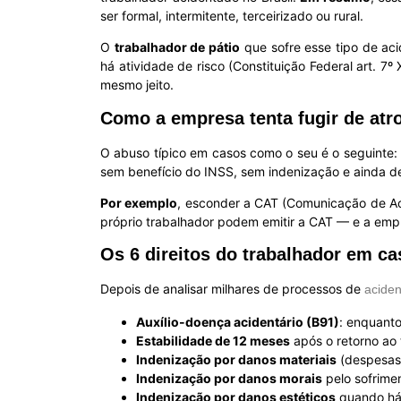
ser formal, intermitente, terceirizado ou rural.
O
trabalhador de pátio
que sofre esse tipo de ac
há atividade de risco (Constituição Federal art. 7º 
mesmo jeito.
Como a empresa tenta fugir de atr
O abuso típico em casos como o seu é o seguinte
sem benefício do INSS, sem indenização e ainda d
Por exemplo
, esconder a CAT (Comunicação de Aci
próprio trabalhador podem emitir a CAT — e a emp
Os 6 direitos do trabalhador em c
Depois de analisar milhares de processos de
aciden
Auxílio-doença acidentário (B91)
: enquant
Estabilidade de 12 meses
após o retorno ao 
Indenização por danos materiais
(despesas 
Indenização por danos morais
pelo sofrime
Indenização por danos estéticos
quando há 