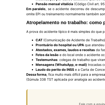
Pensão mensal vitalícia
(Código Civil art. 9
Em paralelo
, se o acidente decorreu de descum
omite EPI ou treinamento normalmente também son
Atropelamento no trabalho: como p
A prova do acidente típico é mais simples do que 
CAT
(Comunicação de Acidente de Trabalho),
Prontuário do hospital ou UPA
que atendeu 
Atestados, exames, laudos e receitas
da fas
Fotos da lesão
e do local onde o acidente oc
Testemunhas
: colegas de trabalho que vira
Mensagens (WhatsApp, e-mail)
trocadas co
Laudo do perito do INSS
e a Carta de Conces
Dessa forma
, fica muito mais difícil para a empre
(Súmula 338 TST aplicada por analogia ao acident
Fale com a equip