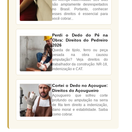
são amplamente desrespeitados
no Brasil. Portanto, conhecer
esses direitos é essencial para
você cobrar...
Perdi o Dedo do Pé na
Obra: Direitos do Pedreiro
2026
Queda de tijolo, ferro ou peça
pesada na obra causou
amputação? Veja direitos do
trabalhador da construção: NR-18,
indenização e CAT.
Cortei o Dedo no Açougue:
Direitos do Açougueiro
Açougueiro que sofreu corte
profundo ou amputação na serra
de fita tem direito a indenização,
dano moral e estabilidade. Saiba
como cobrar.