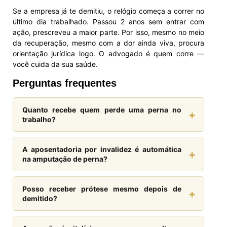
Se a empresa já te demitiu, o relógio começa a correr no
último dia trabalhado. Passou 2 anos sem entrar com
ação, prescreveu a maior parte. Por isso, mesmo no meio
da recuperação, mesmo com a dor ainda viva, procura
orientação jurídica logo. O advogado é quem corre —
você cuida da sua saúde.
Perguntas frequentes
Quanto recebe quem perde uma perna no
+
trabalho?
Casos recentes registraram condenações entre R$
1,3 milhão e R$ 2,6 milhões, somando pensão
A aposentadoria por invalidez é automática
+
vitalícia, dano moral, dano estético e prótese. O
na amputação de perna?
valor depende do salário, idade, grau de
Em amputação bilateral, é praticamente certa. Em
incapacidade e da responsabilidade da empresa.
amputação unilateral, depende do laudo pericial e
Posso receber prótese mesmo depois de
+
do tipo de trabalho que o segurado exercia.
demitido?
Quando há necessidade de assistência
Pode. A obrigação da empresa decorre do dano
permanente, a aposentadoria recebe acréscimo de
causado pelo acidente, não do vínculo de emprego.