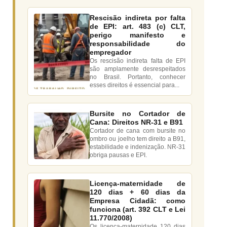
Rescisão indireta por falta
de EPI: art. 483 (c) CLT,
perigo manifesto e
responsabilidade do
empregador
Os rescisão indireta falta de EPI
são amplamente desrespeitados
no Brasil. Portanto, conhecer
esses direitos é essencial para...
Bursite no Cortador de
Cana: Direitos NR-31 e B91
Cortador de cana com bursite no
ombro ou joelho tem direito a B91,
estabilidade e indenização. NR-31
obriga pausas e EPI.
Licença-maternidade de
120 dias + 60 dias da
Empresa Cidadã: como
funciona (art. 392 CLT e Lei
11.770/2008)
Os licença-maternidade 120 dias