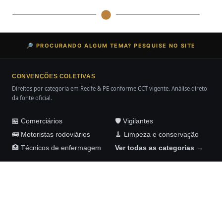
🔎 PROCURANDO ALGUM TEMA? PESQUISE NO SITE
CONVENÇÕES COLETIVAS
Direitos por categoria em Recife & PE conforme CCT vigente. Análise direto
da fonte oficial.
🏪 Comerciários
🛡️ Vigilantes
🚌 Motoristas rodoviários
🧹 Limpeza e conservação
🏥 Técnicos de enfermagem
Ver todas as categorias →