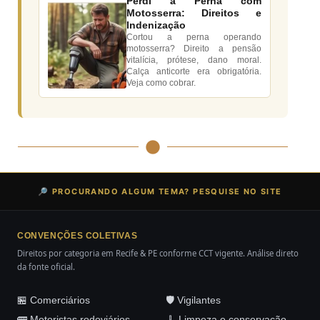
Perdi a Perna com
Motosserra: Direitos e
Indenização
Cortou a perna operando
motosserra? Direito a pensão
vitalícia, prótese, dano moral.
Calça anticorte era obrigatória.
Veja como cobrar.
🔎 PROCURANDO ALGUM TEMA? PESQUISE NO SITE
CONVENÇÕES COLETIVAS
Direitos por categoria em Recife & PE conforme CCT vigente. Análise direto
da fonte oficial.
🏪 Comerciários
🛡️ Vigilantes
🚌 Motoristas rodoviários
🧹 Limpeza e conservação