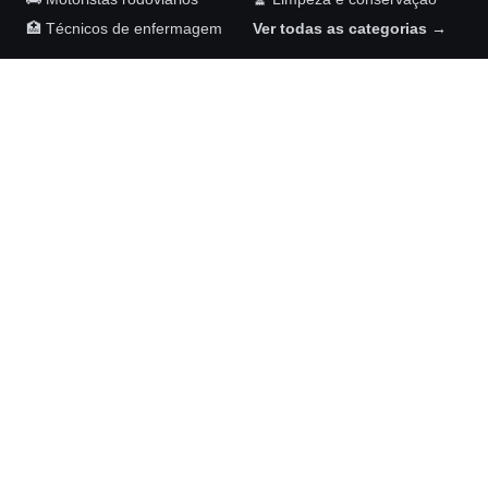
🏥 Técnicos de enfermagem
Ver todas as categorias →
Maykom Carvalho Advogados
Rua Senador José Henrique, 231, sala 1002
Ilha do Leite, Recife – PE, 50070-460
(81) 98892-6126
NOSSAS REDES