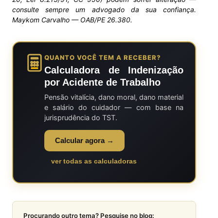
consulte sempre um advogado da sua confiança.
Maykom Carvalho — OAB/PE 26.380.
QUANTO VOCÊ TEM A RECEBER?
Calculadora de Indenização
por Acidente de Trabalho
Pensão vitalícia, dano moral, dano material
e salário do cuidador — com base na
jurisprudência do TST.
Calcular agora →
ver todas as calculadoras
Procurando outro tema? Pesquise no blog: