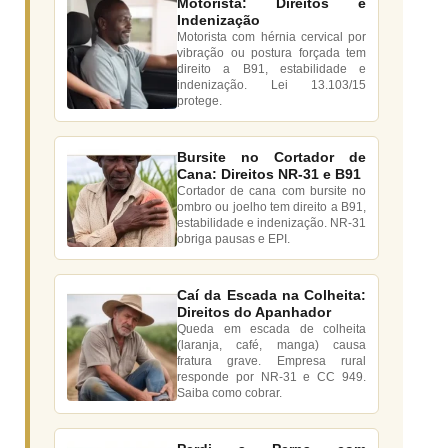
Motorista: Direitos e
Indenização
Motorista com hérnia cervical por
vibração ou postura forçada tem
direito a B91, estabilidade e
indenização. Lei 13.103/15
protege.
Bursite no Cortador de
Cana: Direitos NR-31 e B91
Cortador de cana com bursite no
ombro ou joelho tem direito a B91,
estabilidade e indenização. NR-31
obriga pausas e EPI.
Caí da Escada na Colheita:
Direitos do Apanhador
Queda em escada de colheita
(laranja, café, manga) causa
fratura grave. Empresa rural
responde por NR-31 e CC 949.
Saiba como cobrar.