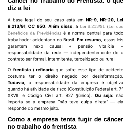
Câncer no Trabalho do Frentista: o que
diz a lei
A base legal do seu caso está em
NR-9, NR-20, Lei
8.213/91, CC 950
.
Além disso
, a
Lei 8.213/91 (Lei dos
é a norma central para todo
Benefícios da Previdência)
trabalhador acidentado no Brasil.
Em resumo
, essas leis
garantem nexo causal + pensão vitalícia +
responsabilidade da rede — independentemente de o
contrato ser formal, intermitente, terceirizado ou rural.
O
frentista / refinaria
que sofre esse tipo de acidente
costuma ter o direito negado por desinformação.
Todavia
, a responsabilidade da empresa é objetiva
quando há atividade de risco (Constituição Federal art. 7º
XXVIII e Código Civil art. 927 §único).
Ou seja
: não
importa se a empresa “não teve culpa direta” — ela
responde do mesmo jeito.
Como a empresa tenta fugir de câncer
no trabalho do frentista