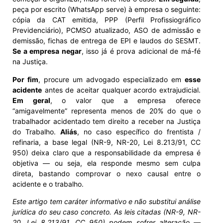
peça por escrito (WhatsApp serve) à empresa o seguinte:
cópia da CAT emitida, PPP (Perfil Profissiográfico
Previdenciário), PCMSO atualizado, ASO de admissão e
demissão, fichas de entrega de EPI e laudos do SESMT.
Se a empresa negar
, isso já é prova adicional de má-fé
na Justiça.
Por fim
, procure um advogado especializado em
esse
acidente
antes de aceitar qualquer acordo extrajudicial.
Em geral
, o valor que a empresa oferece
“amigavelmente” representa menos de 20% do que o
trabalhador acidentado tem direito a receber na Justiça
do Trabalho.
Aliás
, no caso específico do frentista /
refinaria, a base legal (NR-9, NR-20, Lei 8.213/91, CC
950) deixa claro que a responsabilidade da empresa é
objetiva — ou seja, ela responde mesmo sem culpa
direta, bastando comprovar o nexo causal entre o
acidente e o trabalho.
Este artigo tem caráter informativo e não substitui análise
jurídica do seu caso concreto. As leis citadas (NR-9, NR-
20, Lei 8.213/91, CC 950) podem sofrer alteração —