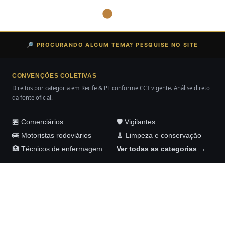
🔎 PROCURANDO ALGUM TEMA? PESQUISE NO SITE
CONVENÇÕES COLETIVAS
Direitos por categoria em Recife & PE conforme CCT vigente. Análise direto
da fonte oficial.
🏪 Comerciários
🛡️ Vigilantes
🚌 Motoristas rodoviários
🧹 Limpeza e conservação
🏥 Técnicos de enfermagem
Ver todas as categorias →