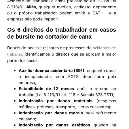
Acidente de Trabalho) é crime previsto no art. 22 da Lei
8.213/91.
Aliás
, qualquer médico, sindicato, dependente
ou o próprio trabalhador podem emitir a CAT — e a
empresa não pode impedir.
Os 6 direitos do trabalhador em casos
de bursite no cortador de cana
Depois de analisar milhares de processos de
acidentes de
, identificamos 6 direitos que se aplicam à maior
trabalho
parte dos casos:
Auxílio-doença acidentário (B91)
: enquanto durar
a incapacidade, com FGTS depositado pela
empresa;
Estabilidade de 12 meses
após o retorno ao
trabalho (Lei 8.213/91 art. 118 + Súmula 378 TST);
Indenização por danos materiais
(despesas
médicas, próteses, transporte, lucros cessantes);
Indenização por danos morais
pelo sofrimento
causado;
Indenização por danos estéticos
quando há