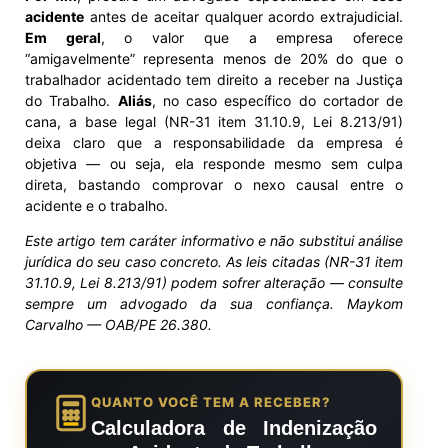
acidente
antes de aceitar qualquer acordo extrajudicial.
Em geral
, o valor que a empresa oferece
“amigavelmente” representa menos de 20% do que o
trabalhador acidentado tem direito a receber na Justiça
do Trabalho.
Aliás
, no caso específico do cortador de
cana, a base legal (NR-31 item 31.10.9, Lei 8.213/91)
deixa claro que a responsabilidade da empresa é
objetiva — ou seja, ela responde mesmo sem culpa
direta, bastando comprovar o nexo causal entre o
acidente e o trabalho.
Este artigo tem caráter informativo e não substitui análise
jurídica do seu caso concreto. As leis citadas (NR-31 item
31.10.9, Lei 8.213/91) podem sofrer alteração — consulte
sempre um advogado da sua confiança. Maykom
Carvalho — OAB/PE 26.380.
QUANTO VOCÊ TEM A RECEBER?
Calculadora de Indenização