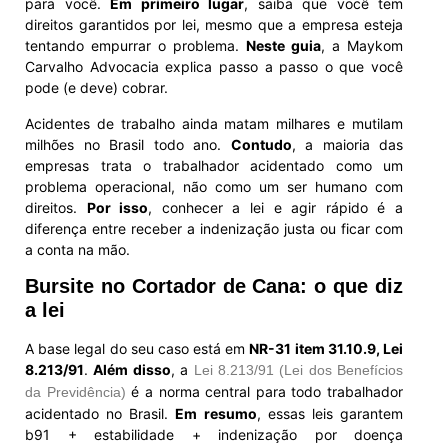
para você.
Em primeiro lugar
, saiba que você tem
direitos garantidos por lei, mesmo que a empresa esteja
tentando empurrar o problema.
Neste guia
, a Maykom
Carvalho Advocacia explica passo a passo o que você
pode (e deve) cobrar.
Acidentes de trabalho ainda matam milhares e mutilam
milhões no Brasil todo ano.
Contudo
, a maioria das
empresas trata o trabalhador acidentado como um
problema operacional, não como um ser humano com
direitos.
Por isso
, conhecer a lei e agir rápido é a
diferença entre receber a indenização justa ou ficar com
a conta na mão.
Bursite no Cortador de Cana: o que diz
a lei
A base legal do seu caso está em
NR-31 item 31.10.9, Lei
8.213/91
.
Além disso
, a
Lei 8.213/91 (Lei dos Benefícios
é a norma central para todo trabalhador
da Previdência)
acidentado no Brasil.
Em resumo
, essas leis garantem
b91 + estabilidade + indenização por doença