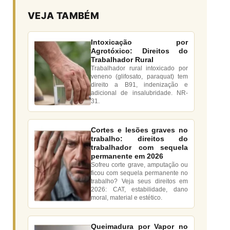
VEJA TAMBÉM
Intoxicação por
Agrotóxico: Direitos do
Trabalhador Rural
Trabalhador rural intoxicado por
veneno (glifosato, paraquat) tem
direito a B91, indenização e
adicional de insalubridade. NR-
31.
Cortes e lesões graves no
trabalho: direitos do
trabalhador com sequela
permanente em 2026
Sofreu corte grave, amputação ou
ficou com sequela permanente no
trabalho? Veja seus direitos em
2026: CAT, estabilidade, dano
moral, material e estético.
Queimadura por Vapor no