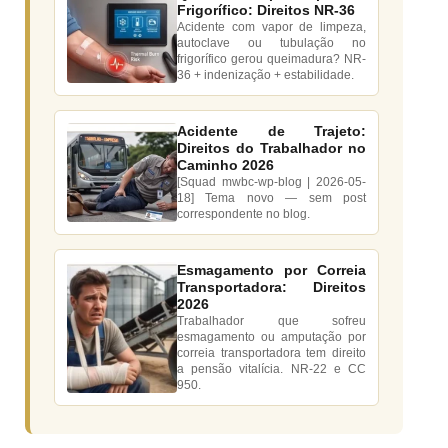
Frigorífico: Direitos NR-36
Acidente com vapor de limpeza,
autoclave ou tubulação no
frigorífico gerou queimadura? NR-
36 + indenização + estabilidade.
Acidente de Trajeto:
Direitos do Trabalhador no
Caminho 2026
[Squad mwbc-wp-blog | 2026-05-
18] Tema novo — sem post
correspondente no blog.
Esmagamento por Correia
Transportadora: Direitos
2026
Trabalhador que sofreu
esmagamento ou amputação por
correia transportadora tem direito
a pensão vitalícia. NR-22 e CC
950.