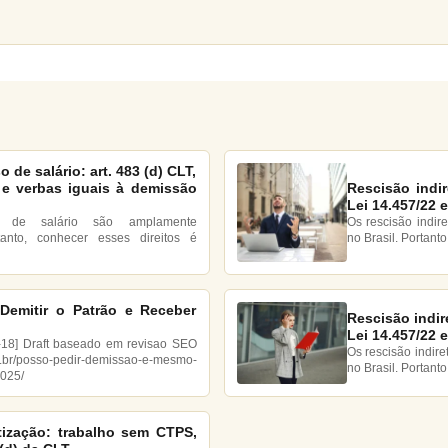
 de salário: art. 483 (d) CLT,
Rescisão indir
 e verbas iguais à demissão
Lei 14.457/22 
Os rescisão indir
so de salário são amplamente
no Brasil. Portanto
tanto, conhecer esses direitos é
Demitir o Patrão e Receber
Rescisão indire
Lei 14.457/22 
-18] Draft baseado em revisao SEO
Os rescisão indir
dv.br/posso-pedir-demissao-e-mesmo-
no Brasil. Portanto
2025/
tização: trabalho sem CTPS,