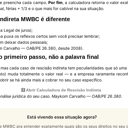
a e preencha cada campo.
Por fim
, a calculadora retorna o valor e
l, férias + 1/3 e o que mais for cabível na sua situação.
indireta MWBC é diferente
 Legal de juros);
ba puxa os reflexos certos sem você precisar lembrar;
em deixar dados pessoais;
m Carvalho — OAB/PE 26.380, desde 2008).
o primeiro passo, não a palavra final
 mas cada caso de rescisão indireta tem peculiaridades que só uma a
custo) muda totalmente o valor real — e a empresa raramente reco
brir se há ainda mais a cobrar no seu caso específico.
🧮 Abrir Calculadora de Rescisão Indireta
i análise jurídica do seu caso. Maykom Carvalho — OAB/PE 26.380.
Está vivendo essa situação agora?
e MWBC pra entender exatamente quais são os seus direitos no seu c