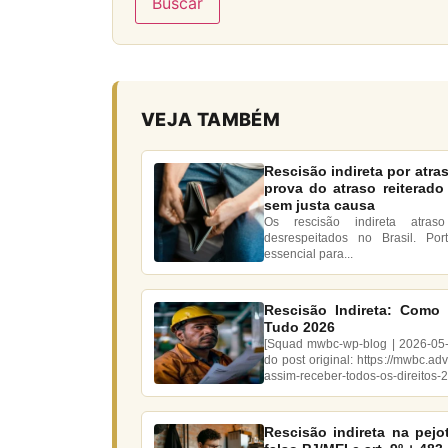
Buscar
VEJA TAMBÉM
Rescisão indireta por atraso
prova do atraso reiterado
sem justa causa
Os rescisão indireta atra
desrespeitados no Brasil. Por
essencial para...
Rescisão Indireta: Como 
Tudo 2026
[Squad mwbc-wp-blog | 2026-05
do post original: https://mwbc.a
assim-receber-todos-os-direitos-
Rescisão indireta na pejo