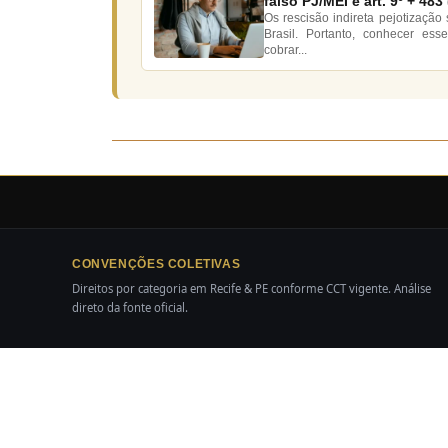
falso PJ/MEI e art. 9º + 483
Os rescisão indireta pejotizaçã
Brasil. Portanto, conhecer ess
cobrar...
CONVENÇÕES COLETIVAS
Direitos por categoria em Recife & PE conforme CCT vigente. Análise
direto da fonte oficial.