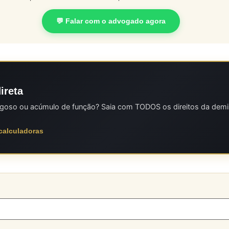
💬 Falar com o advogado agora
ireta
rigoso ou acúmulo de função? Saia com TODOS os direitos da demi
 calculadoras