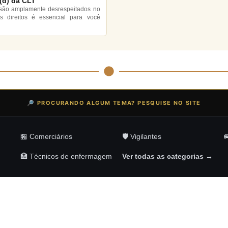
 (d) da CLT
o são amplamente desrespeitados no
es direitos é essencial para você
🔎 PROCURANDO ALGUM TEMA? PESQUISE NO SITE
🏪 Comerciários
🛡️ Vigilantes

🏥 Técnicos de enfermagem
Ver todas as categorias →