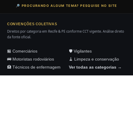
🔎 PROCURANDO ALGUM TEMA? PESQUISE NO SITE
CONVENÇÕES COLETIVAS
Direitos por categoria em Recife & PE conforme CCT vigente. Análise direto
da fonte oficial.
🏪 Comerciários
🛡️ Vigilantes
🚌 Motoristas rodoviários
🧹 Limpeza e conservação
🏥 Técnicos de enfermagem
Ver todas as categorias →