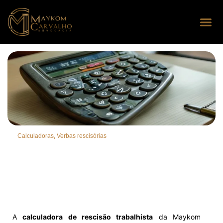
Seus dire
Perguntas
,
Calculadoras
Verbas rescisórias
A
calculadora de rescisão trabalhista
da Maykom