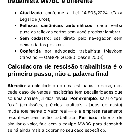
trabalhista MWBC é diferente
Atualizada
conforme a Lei 14.905/2024 (Taxa
Legal de juros);
Reflexos canônicos automáticos
: cada verba
puxa os reflexos certos sem você precisar lembrar;
Sem cadastro
: usa direto pelo navegador, sem
deixar dados pessoais;
Conferida
por advogado trabalhista (Maykom
Carvalho — OAB/PE 26.380, desde 2008).
Calculadora de rescisão trabalhista é o
primeiro passo, não a palavra final
Atenção
: a calculadora dá uma estimativa precisa, mas
cada caso de verbas rescisórias tem peculiaridades que
só uma análise jurídica revela.
Por exemplo
, salário “por
fora” (comissões, prêmios habituais, ajudas de custo)
muda totalmente o valor real — e a empresa raramente
reconhece sem ação trabalhista.
Por isso
, depois de
simular o valor, fale com a equipe MWBC para descobrir
se há ainda mais a cobrar no seu caso específico.