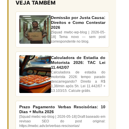
VEJA TAMBÉM
Demissão por Justa Causa:
Direitos e Como Contestar
2026
[Squad mwbc-wp-blog | 2026-05-
18] Tema novo — sem post
correspondente no blog.
Calculadora de Estadia do
Motorista 2026: TAC Lei
11.442/07
Calculadora de estadia do
motorista 2026: tempo parado
descarregando? Direito a R$
1,38/min após 5h. Lei 11.442/07 +
13.103/15. Calcule grátis.
Prazo Pagamento Verbas Rescisórias: 10
Dias + Multa 2026
[Squad mwbc-wp-blog | 2026-05-18] Draft baseado em
revisao SEO do post original:
https://mwbc.adv.br/verbas-rescisorias/