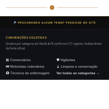
🔎 PROCURANDO ALGUM TEMA? PESQUISE NO SITE
CONVENÇÕES COLETIVAS
Direitos por categoria em Recife & PE conforme CCT vigente. Análise direto
da fonte oficial.
🏪 Comerciários
🛡️ Vigilantes
🚌 Motoristas rodoviários
🧹 Limpeza e conservação
🏥 Técnicos de enfermagem
Ver todas as categorias →