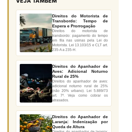
VEJA TAMBÉM
Direitos do Motorista de
Transbordo: Tempo de
Espera e Prorrogação
Direitos do motorista de
transbordo: pagamento do tempo
em fila nas usinas pela Lei do
Motorista. Lei 13.103/15 e CLT art.
235-A a 235-H.
Direitos do Apanhador de
Aves: Adicional Noturno
Rural de 25%
Direitos do apanhador de aves:
adicional noturno rural de 25%
(não 20% urbano). Lei 5.889/73
art. 7º. Veja como cobrar os
atrasados.
Direitos do Apanhador de
Laranja: Indenização por
Queda de Altura
Direitos do apanhador de laranja: