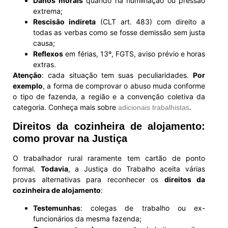
Danos morais
quando há humilhação ou pressão
extrema;
Rescisão indireta
(CLT art. 483) com direito a
todas as verbas como se fosse demissão sem justa
causa;
Reflexos
em férias, 13º, FGTS, aviso prévio e horas
extras.
Atenção
: cada situação tem suas peculiaridades.
Por
exemplo
, a forma de comprovar o abuso muda conforme
o tipo de fazenda, a região e a convenção coletiva da
categoria. Conheça mais sobre
.
adicionais trabalhistas
Direitos da cozinheira de alojamento:
como provar na Justiça
O trabalhador rural raramente tem cartão de ponto
formal.
Todavia
, a Justiça do Trabalho aceita várias
provas alternativas para reconhecer os
direitos da
cozinheira de alojamento
:
Testemunhas
: colegas de trabalho ou ex-
funcionários da mesma fazenda;