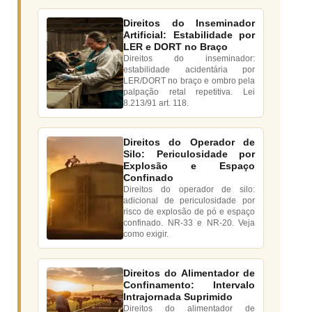
Direitos do Inseminador
Artificial: Estabilidade por
LER e DORT no Braço
Direitos do inseminador:
estabilidade acidentária por
LER/DORT no braço e ombro pela
palpação retal repetitiva. Lei
8.213/91 art. 118.
Direitos do Operador de
Silo: Periculosidade por
Explosão e Espaço
Confinado
Direitos do operador de silo:
adicional de periculosidade por
risco de explosão de pó e espaço
confinado. NR-33 e NR-20. Veja
como exigir.
Direitos do Alimentador de
Confinamento: Intervalo
Intrajornada Suprimido
Direitos do alimentador de