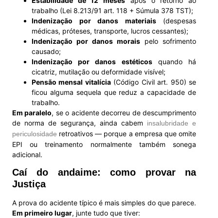
Estabilidade de 12 meses
após o retorno ao
trabalho (Lei 8.213/91 art. 118 + Súmula 378 TST);
Indenização por danos materiais
(despesas
médicas, próteses, transporte, lucros cessantes);
Indenização por danos morais
pelo sofrimento
causado;
Indenização por danos estéticos
quando há
cicatriz, mutilação ou deformidade visível;
Pensão mensal vitalícia
(Código Civil art. 950) se
ficou alguma sequela que reduz a capacidade de
trabalho.
Em paralelo
, se o acidente decorreu de descumprimento
de norma de segurança, ainda cabem
insalubridade e
retroativos — porque a empresa que omite
periculosidade
EPI ou treinamento normalmente também sonega
adicional.
Caí do andaime: como provar na
Justiça
A prova do acidente típico é mais simples do que parece.
Em primeiro lugar
, junte tudo que tiver: