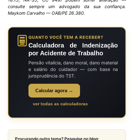
consulte sempre um advogado da sua confiança.
Maykom Carvalho — OAB/PE 26.380.
QUANTO VOCÊ TEM A RECEBER?
Calculadora de Indenização
por Acidente de Trabalho
Pensão vitalícia, dano moral, dano material
e salário do cuidador — com base na
jurisprudência do TST.
Calcular agora →
ver todas as calculadoras
Procurando outro tema? Pesquise no blog: