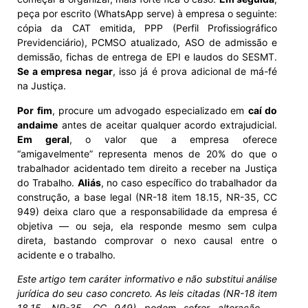
peça por escrito (WhatsApp serve) à empresa o seguinte:
cópia da CAT emitida, PPP (Perfil Profissiográfico
Previdenciário), PCMSO atualizado, ASO de admissão e
demissão, fichas de entrega de EPI e laudos do SESMT.
Se a empresa negar
, isso já é prova adicional de má-fé
na Justiça.
Por fim
, procure um advogado especializado em
caí do
andaime
antes de aceitar qualquer acordo extrajudicial.
Em geral
, o valor que a empresa oferece
“amigavelmente” representa menos de 20% do que o
trabalhador acidentado tem direito a receber na Justiça
do Trabalho.
Aliás
, no caso específico do trabalhador da
construção, a base legal (NR-18 item 18.15, NR-35, CC
949) deixa claro que a responsabilidade da empresa é
objetiva — ou seja, ela responde mesmo sem culpa
direta, bastando comprovar o nexo causal entre o
acidente e o trabalho.
Este artigo tem caráter informativo e não substitui análise
jurídica do seu caso concreto. As leis citadas (NR-18 item
18.15, NR-35, CC 949) podem sofrer alteração —