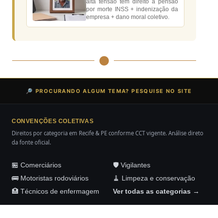
alta tensão tem direito a pensão
por morte INSS + indenização da
empresa + dano moral coletivo.
🔎 PROCURANDO ALGUM TEMA? PESQUISE NO SITE
CONVENÇÕES COLETIVAS
Direitos por categoria em Recife & PE conforme CCT vigente. Análise direto
da fonte oficial.
🏪 Comerciários
🛡️ Vigilantes
🚌 Motoristas rodoviários
🧹 Limpeza e conservação
🏥 Técnicos de enfermagem
Ver todas as categorias →