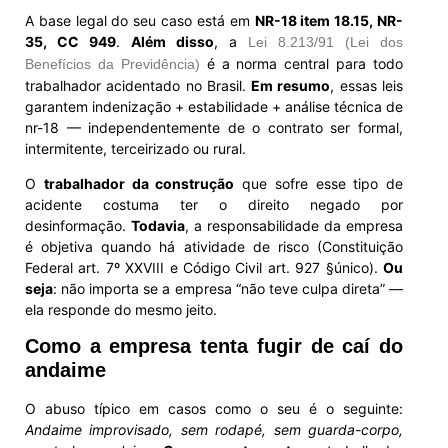
A base legal do seu caso está em
NR-18 item 18.15, NR-
35, CC 949
.
Além disso
, a
Lei 8.213/91 (Lei dos
é a norma central para todo
Benefícios da Previdência)
trabalhador acidentado no Brasil.
Em resumo
, essas leis
garantem indenização + estabilidade + análise técnica de
nr-18 — independentemente de o contrato ser formal,
intermitente, terceirizado ou rural.
O
trabalhador da construção
que sofre esse tipo de
acidente costuma ter o direito negado por
desinformação.
Todavia
, a responsabilidade da empresa
é objetiva quando há atividade de risco (Constituição
Federal art. 7º XXVIII e Código Civil art. 927 §único).
Ou
seja
: não importa se a empresa “não teve culpa direta” —
ela responde do mesmo jeito.
Como a empresa tenta fugir de caí do
andaime
O abuso típico em casos como o seu é o seguinte:
Andaime improvisado, sem rodapé, sem guarda-corpo,