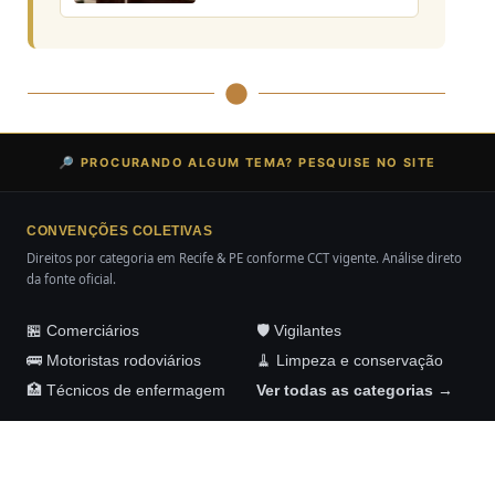
🔎 PROCURANDO ALGUM TEMA? PESQUISE NO SITE
CONVENÇÕES COLETIVAS
Direitos por categoria em Recife & PE conforme CCT vigente. Análise direto
da fonte oficial.
🏪 Comerciários
🛡️ Vigilantes
🚌 Motoristas rodoviários
🧹 Limpeza e conservação
🏥 Técnicos de enfermagem
Ver todas as categorias →