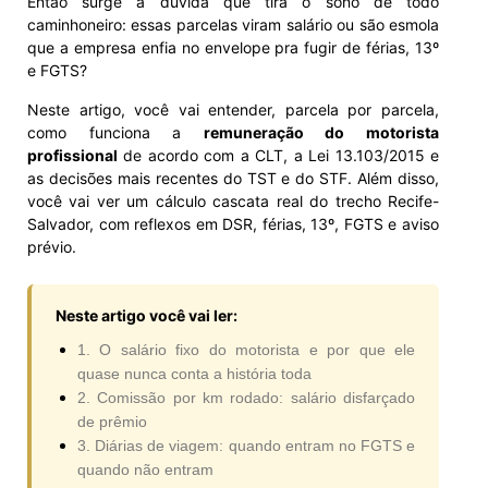
Então surge a dúvida que tira o sono de todo
caminhoneiro: essas parcelas viram salário ou são esmola
que a empresa enfia no envelope pra fugir de férias, 13º
e FGTS?
Neste artigo, você vai entender, parcela por parcela,
como funciona a
remuneração do motorista
profissional
de acordo com a CLT, a Lei 13.103/2015 e
as decisões mais recentes do TST e do STF. Além disso,
você vai ver um cálculo cascata real do trecho Recife-
Salvador, com reflexos em DSR, férias, 13º, FGTS e aviso
prévio.
Neste artigo você vai ler:
1. O salário fixo do motorista e por que ele
quase nunca conta a história toda
2. Comissão por km rodado: salário disfarçado
de prêmio
3. Diárias de viagem: quando entram no FGTS e
quando não entram