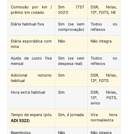
Comissão por km /
Sim (TST
DSR, férias,
prêmio km rodado
2021)
13º, FGTS, HE
Diária habitual fixa
Sim (se sem
Todos os
comprovação)
reflexos
Diária esporádica com
Não
Não integra
nota
Ajuda de custo fixa
Sim (se sem
Todos os
mensal
despesa real)
reflexos
Adicional noturno
Sim
DSR, férias,
habitual
13º, FGTS
Hora extra habitual
Sim
DSR, férias,
13º, FGTS,
aviso
Tempo de espera (pós
Sim, é jornada
Vira hora
normal/extra
ADI 5322
)
Reembolso
Não
Não integra