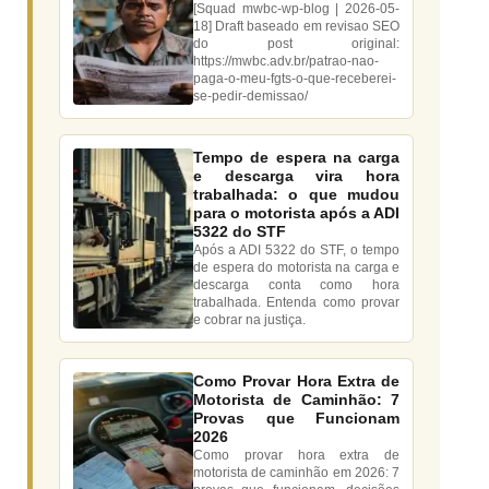
[Squad mwbc-wp-blog | 2026-05-
18] Draft baseado em revisao SEO
do post original:
https://mwbc.adv.br/patrao-nao-
paga-o-meu-fgts-o-que-receberei-
se-pedir-demissao/
Tempo de espera na carga
e descarga vira hora
trabalhada: o que mudou
para o motorista após a ADI
5322 do STF
Após a ADI 5322 do STF, o tempo
de espera do motorista na carga e
descarga conta como hora
trabalhada. Entenda como provar
e cobrar na justiça.
Como Provar Hora Extra de
Motorista de Caminhão: 7
Provas que Funcionam
2026
Como provar hora extra de
motorista de caminhão em 2026: 7