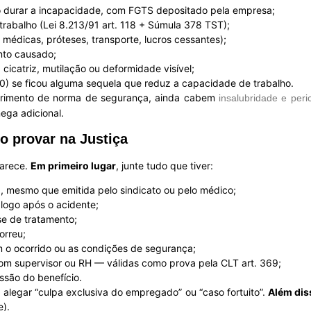
o durar a incapacidade, com FGTS depositado pela empresa;
trabalho (Lei 8.213/91 art. 118 + Súmula 378 TST);
médicas, próteses, transporte, lucros cessantes);
nto causado;
cicatriz, mutilação ou deformidade visível;
50) se ficou alguma sequela que reduz a capacidade de trabalho.
primento de norma de segurança, ainda cabem
insalubridade e peri
ega adicional.
o provar na Justiça
parece.
Em primeiro lugar
, junte tudo que tiver:
 mesmo que emitida pelo sindicato ou pelo médico;
logo após o acidente;
e de tratamento;
orreu;
m o ocorrido ou as condições de segurança;
m supervisor ou RH — válidas como prova pela CLT art. 369;
são do benefício.
sa alegar “culpa exclusiva do empregado” ou “caso fortuito”.
Além dis
e).