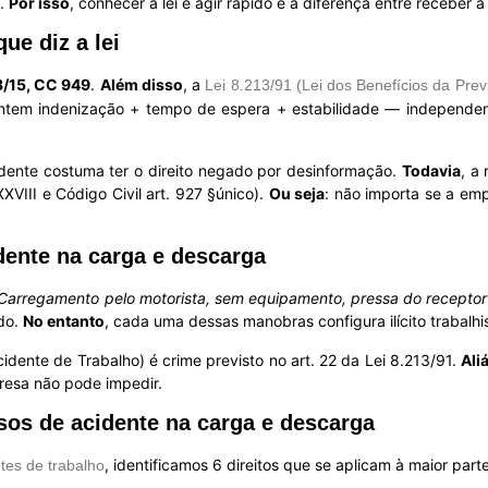
s.
Por isso
, conhecer a lei e agir rápido é a diferença entre receber 
ue diz a lei
3/15, CC 949
.
Além disso
, a
Lei 8.213/91 (Lei dos Benefícios da Prev
antem indenização + tempo de espera + estabilidade — independent
idente costuma ter o direito negado por desinformação.
Todavia
, a
XXVIII e Código Civil art. 927 §único).
Ou seja
: não importa se a em
dente na carga e descarga
Carregamento pelo motorista, sem equipamento, pressa do receptor
ido.
No entanto
, cada uma dessas manobras configura ilícito trabalhi
dente de Trabalho) é crime previsto no art. 22 da Lei 8.213/91.
Ali
resa não pode impedir.
sos de acidente na carga e descarga
, identificamos 6 direitos que se aplicam à maior part
tes de trabalho