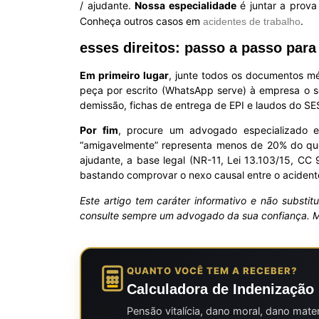
/ ajudante.
Nossa especialidade
é juntar a prova 
Conheça outros casos em
.
acidentes de trabalho
esses direitos: passo a passo para 
Em primeiro lugar
, junte todos os documentos mé
peça por escrito (WhatsApp serve) à empresa o se
demissão, fichas de entrega de EPI e laudos do S
Por fim
, procure um advogado especializado
“amigavelmente” representa menos de 20% do que 
ajudante, a base legal (NR-11, Lei 13.103/15, CC
bastando comprovar o nexo causal entre o acidente
Este artigo tem caráter informativo e não substit
consulte sempre um advogado da sua confiança.
QUANTO VOCÊ TEM A RECEBER?
Calculadora de Indenização 
Pensão vitalícia, dano moral, dano mate