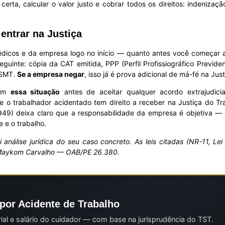
certa, calcular o valor justo e cobrar todos os direitos: indenizaç
entrar na Justiça
dicos e da empresa logo no início — quanto antes você começar a 
guinte: cópia da CAT emitida, PPP (Perfil Profissiográfico Previd
ESMT.
Se a empresa negar
, isso já é prova adicional de má-fé na Just
 em
essa situação
antes de aceitar qualquer acordo extrajudici
o trabalhador acidentado tem direito a receber na Justiça do Tr
 949) deixa claro que a responsabilidade da empresa é objetiva —
 e o trabalho.
ui análise jurídica do seu caso concreto. As leis citadas (NR-11, 
 Maykom Carvalho — OAB/PE 26.380.
por Acidente de Trabalho
rial e salário do cuidador — com base na jurisprudência do TST.