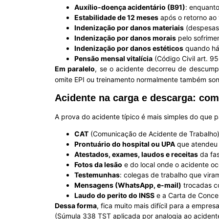
Auxílio-doença acidentário (B91)
: enquant
Estabilidade de 12 meses
após o retorno ao 
Indenização por danos materiais
(despesas 
Indenização por danos morais
pelo sofrime
Indenização por danos estéticos
quando há 
Pensão mensal vitalícia
(Código Civil art. 9
Em paralelo
, se o acidente decorreu de descum
omite EPI ou treinamento normalmente também son
Acidente na carga e descarga: com
A prova do acidente típico é mais simples do que 
CAT
(Comunicação de Acidente de Trabalho),
Prontuário do hospital ou UPA
que atendeu 
Atestados, exames, laudos e receitas
da fas
Fotos da lesão
e do local onde o acidente oc
Testemunhas
: colegas de trabalho que vira
Mensagens (WhatsApp, e-mail)
trocadas co
Laudo do perito do INSS
e a Carta de Conces
Dessa forma
, fica muito mais difícil para a empre
(Súmula 338 TST aplicada por analogia ao acident