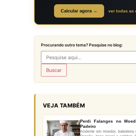
Calcular agora →
ver todas as
Procurando outro tema? Pesquise no blog:
Buscar
VEJA TAMBÉM
Perdi Falanges no Moedo
Padeiro
Acidente em moedor, batedeira