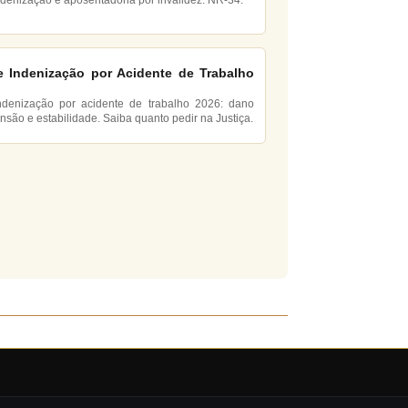
indenização e aposentadoria por invalidez. NR-34.
e Indenização por Acidente de Trabalho
ndenização por acidente de trabalho 2026: dano
ensão e estabilidade. Saiba quanto pedir na Justiça.