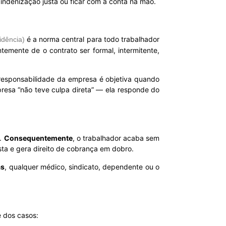
a indenização justa ou ficar com a conta na mão.
é a norma central para todo trabalhador
idência)
emente de o contrato ser formal, intermitente,
 responsabilidade da empresa é objetiva quando
presa “não teve culpa direta” — ela responde do
.
Consequentemente
, o trabalhador acaba sem
sta e gera direito de cobrança em dobro.
ás
, qualquer médico, sindicato, dependente ou o
e dos casos: