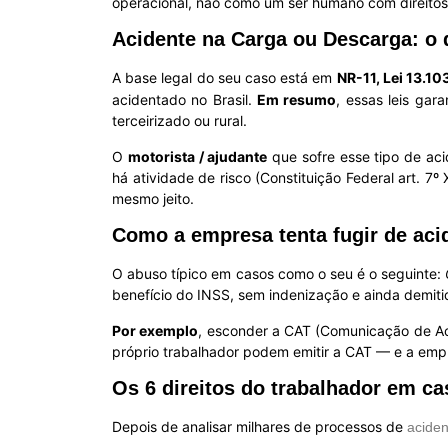
operacional, não como um ser humano com direito
Acidente na Carga ou Descarga: o q
A base legal do seu caso está em
NR-11, Lei 13.10
acidentado no Brasil.
Em resumo
, essas leis gar
terceirizado ou rural.
O
motorista / ajudante
que sofre esse tipo de ac
há atividade de risco (Constituição Federal art. 7º 
mesmo jeito.
Como a empresa tenta fugir de aci
O abuso típico em casos como o seu é o seguinte:
benefício do INSS, sem indenização e ainda demit
Por exemplo
, esconder a CAT (Comunicação de Aci
próprio trabalhador podem emitir a CAT — e a emp
Os 6 direitos do trabalhador em ca
Depois de analisar milhares de processos de
aciden