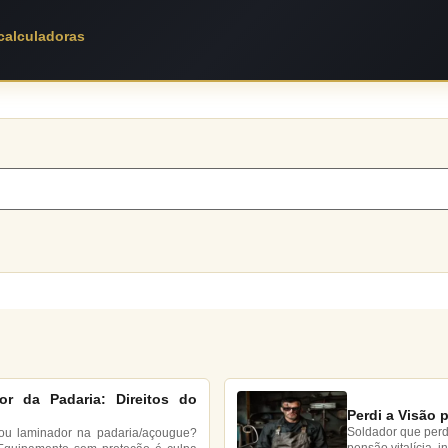
 calculadoras
r da Padaria: Direitos do
Perdi a Visão 
Soldador que perde
 ou laminador na padaria/açougue?