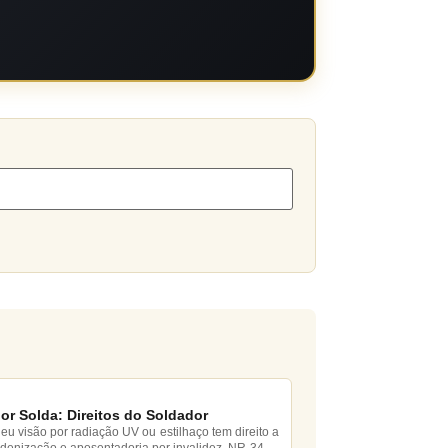
por Solda: Direitos do Soldador
u visão por radiação UV ou estilhaço tem direito a