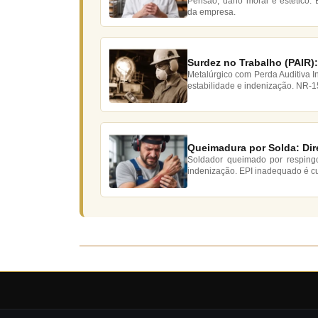
Pensão, dano moral e estético.
da empresa.
Surdez no Trabalho (PAIR):
Metalúrgico com Perda Auditiva I
estabilidade e indenização. NR-1
Queimadura por Solda: Dir
Soldador queimado por respingo
indenização. EPI inadequado é c