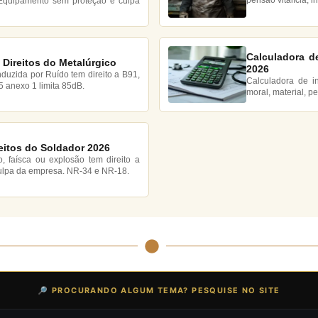
pensão vitalícia, 
 Equipamento sem proteção é culpa
Calculadora d
 Direitos do Metalúrgico
2026
nduzida por Ruído tem direito a B91,
Calculadora de i
5 anexo 1 limita 85dB.
moral, material, p
eitos do Soldador 2026
, faísca ou explosão tem direito a
ulpa da empresa. NR-34 e NR-18.
🔎 PROCURANDO ALGUM TEMA? PESQUISE NO SITE