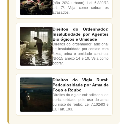
(não 20% urbano). Lei 5.889/73
art. 7º. Veja como cobrar os
atrasados.
Direitos do Ordenhador:
Insalubridade por Agentes
Biológicos e Umidade
Direitos do ordenhador: adicional
de insalubridade por contato com
fezes, urina e umidade contínua.
NR-15 anexo 14 e 10. Veja como
cobrar.
Direitos do Vigia Rural:
Periculosidade por Arma de
Fogo e Roubo
Direitos do vigia rural: adicional de
periculosidade pelo uso de arma
ou risco de roubo. Lei 7.102/83 e
CLT art. 193.