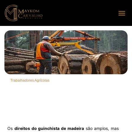
Seus dire
Perguntas
Trabalhadores Agrícolas
Os
direitos do guinchista de madeira
são amplos, mas