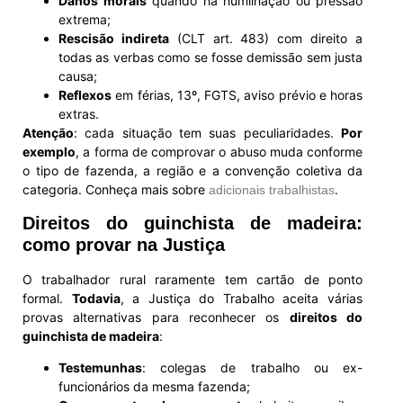
Danos morais
quando há humilhação ou pressão
extrema;
Rescisão indireta
(CLT art. 483) com direito a
todas as verbas como se fosse demissão sem justa
causa;
Reflexos
em férias, 13º, FGTS, aviso prévio e horas
extras.
Atenção
: cada situação tem suas peculiaridades.
Por
exemplo
, a forma de comprovar o abuso muda conforme
o tipo de fazenda, a região e a convenção coletiva da
categoria. Conheça mais sobre
.
adicionais trabalhistas
Direitos do guinchista de madeira:
como provar na Justiça
O trabalhador rural raramente tem cartão de ponto
formal.
Todavia
, a Justiça do Trabalho aceita várias
provas alternativas para reconhecer os
direitos do
guinchista de madeira
:
Testemunhas
: colegas de trabalho ou ex-
funcionários da mesma fazenda;