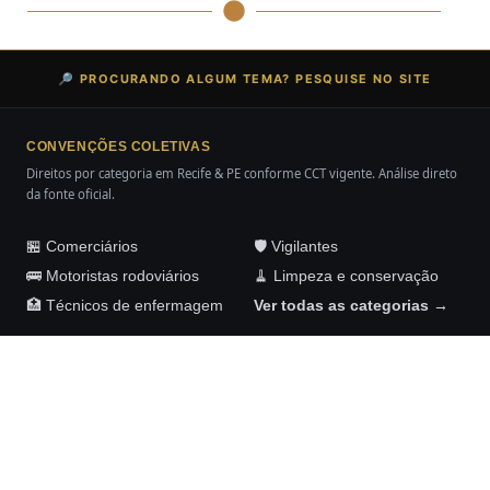
🔎 PROCURANDO ALGUM TEMA? PESQUISE NO SITE
CONVENÇÕES COLETIVAS
Direitos por categoria em Recife & PE conforme CCT vigente. Análise direto
da fonte oficial.
🏪 Comerciários
🛡️ Vigilantes
🚌 Motoristas rodoviários
🧹 Limpeza e conservação
🏥 Técnicos de enfermagem
Ver todas as categorias →