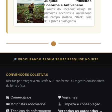
Juquira: Primeiros
Socorros e Antiveneno
Direitos do roçador: estojo de
primeiros socorros e antiveneno
em campo isolado. NR-31 item
31.7 (riscos biológicos).
🔎 PROCURANDO ALGUM TEMA? PESQUISE NO SITE
CONVENÇÕES COLETIVAS
Direitos por categoria em Recife & PE conforme CCT vigente. Análise direto
da fonte oficial.
🏪 Comerciários
🛡️ Vigilantes
🚌 Motoristas rodoviários
🧹 Limpeza e conservação
🏥 Técnicos de enfermagem
Ver todas as categorias →