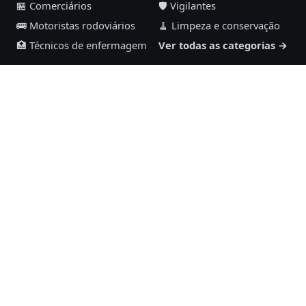
🏪 Comerciários
🛡️ Vigilantes
🚌 Motoristas rodoviários
🧹 Limpeza e conservação
🏥 Técnicos de enfermagem
Ver todas as categorias →
Maykom Carvalho Advogados
Rua Senador José Henrique, 231, sala 1002
Ilha do Leite, Recife – PE, 50070-460
(81) 98892-6126
NOSSAS REDES