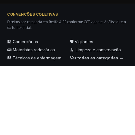
CONVENÇÕES COLETIVAS
Direitos por categoria em Recife & PE conforme CCT vigente. Análise direto
da fonte oficial.
🏪 Comerciários
🛡️ Vigilantes
🚌 Motoristas rodoviários
🧹 Limpeza e conservação
🏥 Técnicos de enfermagem
Ver todas as categorias →