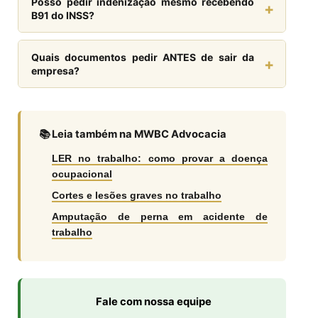
Posso pedir indenização mesmo recebendo
atividade.
+
descumprimento da norma e gera responsabilidade
B91 do INSS?
da empresa por eventual DORT.
Pode. O B91 é benefício previdenciário (INSS). A
indenização por danos morais e materiais é
Quais documentos pedir ANTES de sair da
+
responsabilidade do empregador, paga na Justiça
empresa?
do Trabalho. São coisas distintas e cumulativas.
PPP (Perfil Profissiográfico Previdenciário), PCMSO
(exames ocupacionais), AET (Análise Ergonômica),
CAT (se houver afastamento), atestados médicos e
📚 Leia também na MWBC Advocacia
contracheques. Peça tudo por escrito.
LER no trabalho: como provar a doença
ocupacional
Cortes e lesões graves no trabalho
Amputação de perna em acidente de
trabalho
Fale com nossa equipe