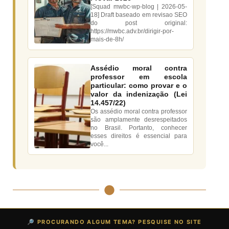
[Squad mwbc-wp-blog | 2026-05-
18] Draft baseado em revisao SEO
do post original:
https://mwbc.adv.br/dirigir-por-
mais-de-8h/
Assédio moral contra
professor em escola
particular: como provar e o
valor da indenização (Lei
14.457/22)
Os assédio moral contra professor
são amplamente desrespeitados
no Brasil. Portanto, conhecer
esses direitos é essencial para
você...
🔎 PROCURANDO ALGUM TEMA? PESQUISE NO SITE