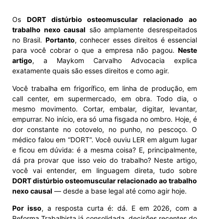
Os
DORT distúrbio osteomuscular relacionado ao
trabalho nexo causal
são amplamente desrespeitados
no Brasil.
Portanto
, conhecer esses direitos é essencial
para você cobrar o que a empresa não pagou.
Neste
artigo
, a Maykom Carvalho Advocacia explica
exatamente quais são esses direitos e como agir.
Você trabalha em frigorífico, em linha de produção, em
call center, em supermercado, em obra. Todo dia, o
mesmo movimento. Cortar, embalar, digitar, levantar,
empurrar. No início, era só uma fisgada no ombro. Hoje, é
dor constante no cotovelo, no punho, no pescoço. O
médico falou em “DORT”. Você ouviu LER em algum lugar
e ficou em dúvida: é a mesma coisa? E, principalmente,
dá pra provar que isso veio do trabalho? Neste artigo,
você vai entender, em linguagem direta, tudo sobre
DORT distúrbio osteomuscular relacionado ao trabalho
nexo causal
— desde a base legal até como agir hoje.
Por isso
, a resposta curta é: dá. E em 2026, com a
Reforma Trabalhista já consolidada, decisões recentes do